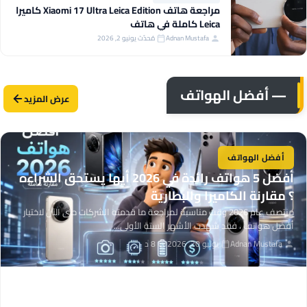
مراجعة هاتف Xiaomi 17 Ultra Leica Edition كاميرا
Leica كاملة في هاتف
Adnan Mustafa
مُحدّث يونيو 2, 2026
— أفضل الهواتف
عرض المزيد
أفضل الهواتف
أفضل 5 هواتف رائدة في 2026 أيها يستحق الشراءه
؟ مقارنة الكاميرا والبطارية
منتصف عام 2026 وقت مناسبة لمراجعة ما قدمته الشركات حتى الآن لاختيار
أفضل هواتف ، فقد شهدت الأشهر الستة الأولى...
Adnan Mustafa
يوليو 20, 2026
8 د