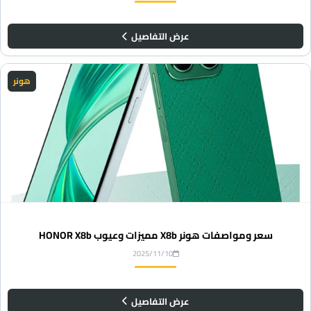
عرض التفاصيل
هونر
سعر ومواصفات هونر X8b مميزات وعيوب HONOR X8b
2025/11/10
عرض التفاصيل