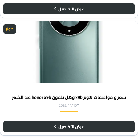
عرض التفاصيل
هونر
سعر و مواصفات هونر x9b وهل تلفون honor x9b ضد الكسر
2025/11/10
عرض التفاصيل