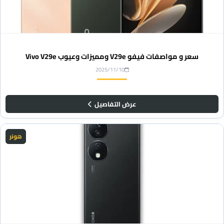
سعر و مواصفات فيفو V29e ومميزات وعيوب Vivo V29e
2025/11/10
عرض التفاصيل
هونر