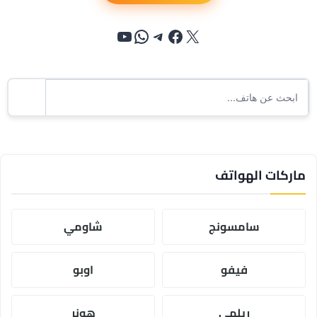
إكس
فيسبوك
تيليجرام
واتساب
يوتيوب
ماركات الهواتف
سامسونج
شاومي
فيفو
اوبو
ريلمي
هونر