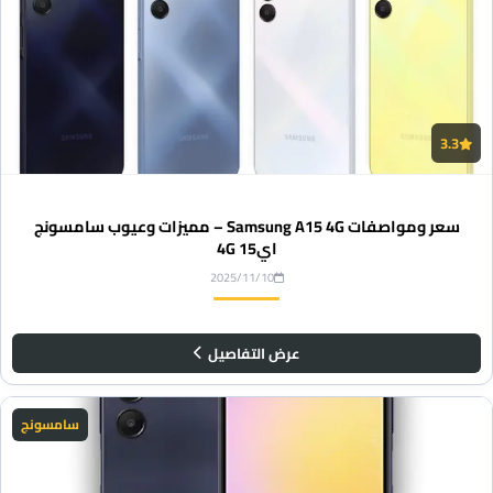
3.3
سعر ومواصفات Samsung A15 4G – مميزات وعيوب سامسونج
اي15 4G
2025/11/10
عرض التفاصيل
سامسونج