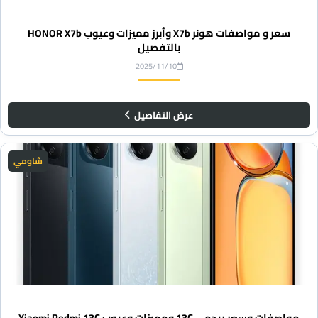
سعر و مواصفات هونر X7b وأبرز مميزات وعيوب HONOR X7b
بالتفصيل
2025/11/10
عرض التفاصيل
شاومي
مواصفات وسعر ريدمي 13C ومميزات وعيوب Xiaomi Redmi 13C