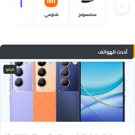
سامسونج
شاومي
فيفو
أحدث الهواتف
فيفو