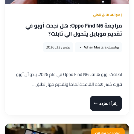
|
هواتف قابل للطي
مراجعة Oppo Find N6: هل نجحت أوبو في
تقديم موبايل يتحول الي تابلت؟
بواسطة
Adnan Mustafa
مارس 23, 2026
اطلقت اوبو هاتف Oppo Find N6 في عام 2026، يبدو أن أوبو
قررت كسر هذه القاعدة تماماً وتقديم جهاز تطلق…
مراجعة
إقرأ المزيد
OPPO
FIND
N6:
هل
مراجعة موبايلات