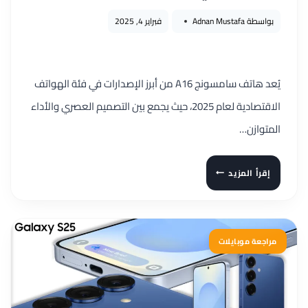
بواسطة
Adnan Mustafa
فبراير 4, 2025
يُعد هاتف سامسونج A16 من أبرز الإصدارات في فئة الهواتف
الاقتصادية لعام 2025، حيث يجمع بين التصميم العصري والأداء
المتوازن…
مراجعة
إقرأ المزيد
سامسونج
A16
شاملة:
هل
مراجعة موبايلات
يُحقِّق
التوازن
المثالي