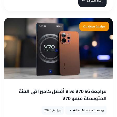
إقرأ المزيد
OPPO
FIND
X9
ULTRA:
مراجعة موبايلات
هل
يستحق
لقب
وحش
التصوير
؟
مراجعة Vivo V70 5G أفضل كاميرا في الفئة
المتوسطة فيفو V70
بواسطة
Adnan Mustafa
أبريل 4, 2026