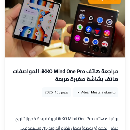
نجحت
أوبو
في
تقديم
موبايل
يتحول
الي
تابلت؟
مراجعة هاتف iKKO Mind One Pro: المواصفات
هاتف بشاشة صغيرة مربعة
بواسطة
Adnan Mustafa
مارس 15, 2026
يوفر لك هاتف iKKO Mind One Pro تجربة فريدة كجهاز ثانوي
صغير الحجم (4 بوصة) يعمل بنظام أندرويد 15، ويستهدف…