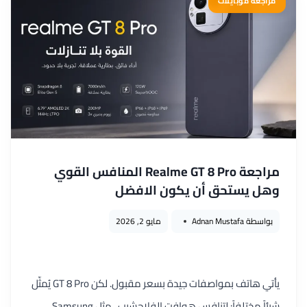
مراجعة موبايلات
هل
تستحق
كاميرته
وبطاريته
سعره
الأعلى؟
مراجعة Realme GT 8 Pro المنافس القوي
وهل يستحق أن يكون الافضل
بواسطة
Adnan Mustafa
مايو 2, 2026
يأتي هاتف بمواصفات جيدة بسعر مقبول. لكن GT 8 Pro يُمثّل
شيئاً مختلفاً: لتنافس هوافت الفلاجشيب ، مثل Samsung