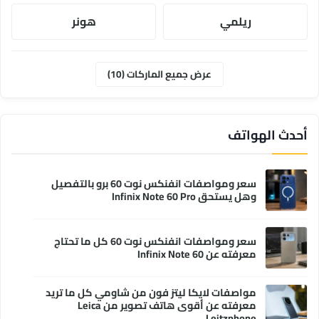
ريلمي
هونر
موتورولا
ابل
عرض جميع الماركات (10)
وان بلس
انفنكس
أحدث الهواتف
سعر ومواصفات انفنكس نوت 60 برو بالتفصيل
وهل يستحق Infinix Note 60 Pro
سعر ومواصفات انفنكس نوت 60 كل ما تحتاج
معرفته عن Infinix Note 60
مواصفات لايكا ليتز فون من شاومي كل ما تريد
معرفته عن أقوى هاتف تصوير من Leica
Leitzphone