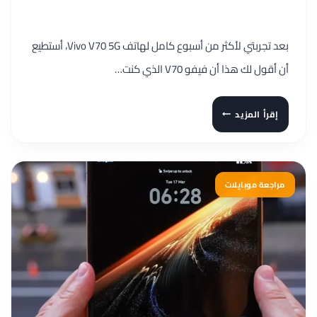
بعد تجربتي لأكثر من أسبوع كامل لهاتف Vivo V70 5G، أستطيع
أن أقول لك هذا أن فيفو V70 الذي كنت…
مراجعة
إقرأ المزيد
VIVO
V70
5G
أفضل
مراجعة موبايلات
كاميرا
في
الفئة
المتوسطة
فيفو
V70