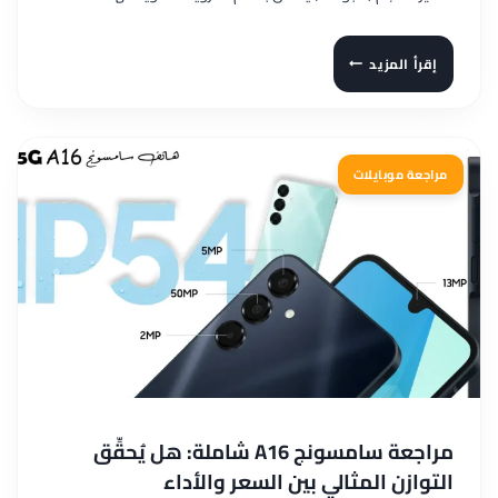
مراجعة
إقرأ المزيد
هاتف
IKKO
MIND
ONE
مراجعة موبايلات
PRO:
المواصفات
هاتف
بشاشة
صغيرة
مربعة
مراجعة سامسونج A16 شاملة: هل يُحقِّق
التوازن المثالي بين السعر والأداء