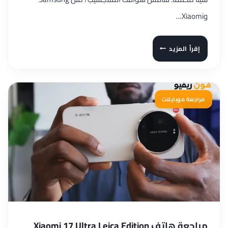
وXiaomi…
مراجعة
إقرأ المزيد
REALME
GT
8
PRO
مراجعة موبايلات
المنافس
القوي
وهل
يستحق
أن
يكون
الافضل
مراجعة هاتف Xiaomi 17 Ultra Leica Edition