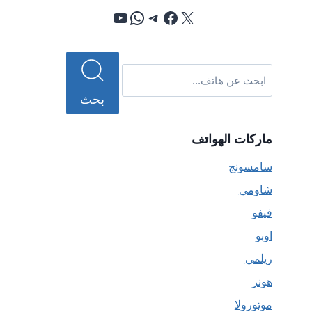
إكس
فيسبوك
تيليجرام
واتساب
يوتيوب
بحث
ماركات الهواتف
سامسونج
شاومي
فيفو
اوبو
ريلمي
هونر
موتورولا