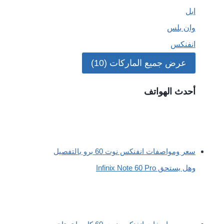
ابل
وان بلس
انفنكس
عرض جميع الماركات (10)
أحدث الهواتف
سعر ومواصفات انفنكس نوت 60 برو بالتفصيل
وهل يستحق Infinix Note 60 Pro