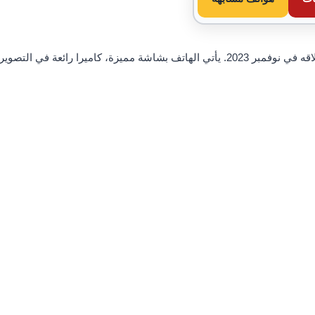
مواصفات وسعر فيفو V29 هو هاتف ذكي متوسط ​​المدى تم إطلاقه في نوفمبر 2023. يأتي الهاتف بشاشة مميزة، كاميرا رائعة في التصوير