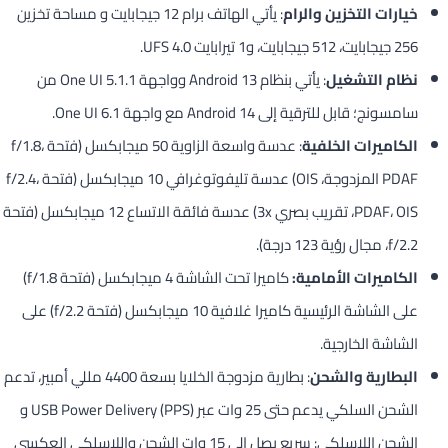
خيارات التخزين
والرام
: يأتي الهاتف برام 12 جيجابايت و مساحة تخزين
256 جيجابايت، 512 جيجابايت، و1 تيرابايت UFS 4.0.
نظام التشغيل
: يأتي بنظام Android 13 وواجهة One UI 5.1.1 من
سامسونج؛ قابل للترقية إلى Android 14 مع واجهة One UI 6.1.
الكاميرات الخلفية
: عدسة واسعة الزاوية 50 ميجابكسل (فتحة f/1.8،
PDAF المزدوجة، OIS) عدسة تليفوتوغرافي 10 ميجابكسل (فتحة f/2.4،
PDAF، OIS، تقريب بصري 3x) عدسة فائقة الاتساع 12 ميجابكسل (فتحة
f/2.2، مجال رؤية 123 درجة).
الكاميرات الأمامية:
كاميرا تحت الشاشة 4 ميجابكسل (فتحة f/1.8)
على الشاشة الرئيسية كاميرا غلافية 10 ميجابكسل (فتحة f/2.2) على
الشاشة الخارجية.
البطارية والشحن
: بطارية مزدوجة الخلايا بسعة 4400 مللي أمبير، تدعم
الشحن السلكي يدعم حتى 25 وات عبر USB Power Delivery (PPS) و
الشحن اللاسلكي: سريع يصل إلى 15 وات الشحن واللاسلكي العكسي