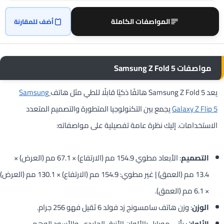
المواصفات الكاملة
أضف للمقارنة
مواصفات Samsung Z Fold 5
يعد Samsung Z Fold 5 هاتفًا ذكيًا قابلًا للطي مثل هاتف
Samsung
Galaxy Z Flip 5
يجمع بين التكنولوجيا المتطورة والتصميم المتعدد
الاستخدامات. إليك نظرة عامة تفصيلية على مواصفاته:
التصميم
: الأبعاد مطوي 154.9 مم (الارتفاع) × 67.1 مم (العرض) ×
13.4 مم (العمق) | غير مطوي: 154.9 مم (الارتفاع) × 130.1 مم (العرض)
× 6.1 مم (العمق).
الوزن
: وزن هاتف سامسونج زد فولد 6 ثقيل فهو 256 جرام.
الألوان
: يأتي موبايل بالألوان الأزرق الجليدي، والأسود الوهمي،