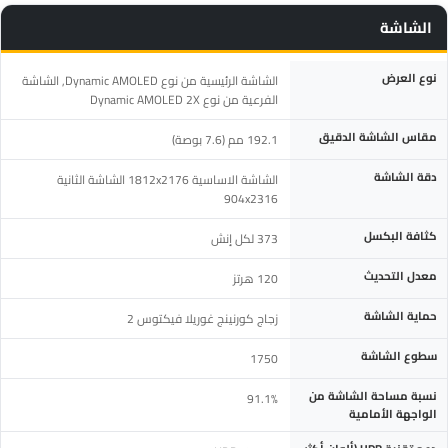
الشاشة
المواصفة
التفاصيل
نوع العرض
الشاشة الرئيسية من نوع Dynamic AMOLED, الشاشة
الفرعية من نوع Dynamic AMOLED 2X
مقاس الشاشة الدقيق
192.1 مم (7.6 بوصة)
دقة الشاشة
الشاشة الاساسية 1812x2176 الشاشة الثانية
904x2316
كثافة البكسل
373 لكل إنش
معدل التحديث
120 هرتز
حماية الشاشة
زجاج كورنينج غوريلا فيكتوس 2
سطوع الشاشة
1750
نسبة مساحة الشاشة من
91.1%
الواجهة الأمامية