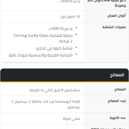
دعم تقنية HDR (ألوان أكثر
يدعم HDR10+
وضوحاً)
ألوان العرض
16 مليون لون
مميزات الشاشة
يدعم HDR10+.
حماية للشاشة Corning Gorilla Glass
Victus 2.
شاشة كبيرة في الحجم.
الشاشة الفرعية والاساسية بجوده عالية.
المعالج
المواصفة
التفاصيل
المعالج
سنابدراجون 8 الجيل الثاني (4 نانومتر)
تردد المعالج
Samsung Z Fold5 تردد 3.36GHz, 2.8 جيجاهرتز, 2
جيجاهرتز
عدد الأنوية
ثماني النواة