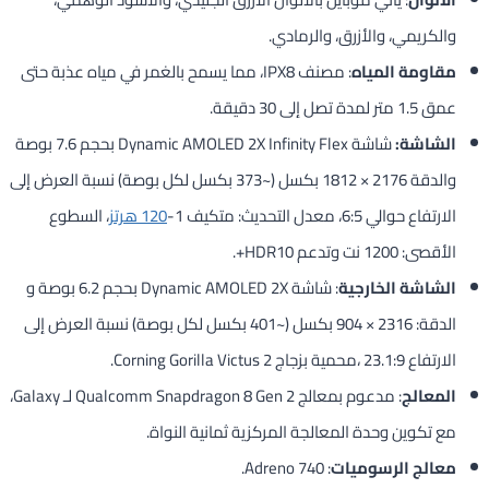
والكريمي، والأزرق، والرمادي.
مقاومة المياه
: مصنف IPX8، مما يسمح بالغمر في مياه عذبة حتى
عمق 1.5 متر لمدة تصل إلى 30 دقيقة.
الشاشة:
شاشة Dynamic AMOLED 2X Infinity Flex بحجم 7.6 بوصة
والدقة 2176 × 1812 بكسل (~373 بكسل لكل بوصة) نسبة العرض إلى
الارتفاع حوالي 6:5، معدل التحديث: متكيف 1-
120 هرتز
، السطوع
الأقصى: 1200 نت وتدعم HDR10+.
الشاشة الخارجية
: شاشة Dynamic AMOLED 2X بحجم 6.2 بوصة و
الدقة: 2316 × 904 بكسل (~401 بكسل لكل بوصة) نسبة العرض إلى
الارتفاع 23.1:9 ،محمية بزجاج Corning Gorilla Victus 2.
المعالج
: مدعوم بمعالج Qualcomm Snapdragon 8 Gen 2 لـ Galaxy،
مع تكوين وحدة المعالجة المركزية ثمانية النواة.
معالج الرسوميات
: Adreno 740.