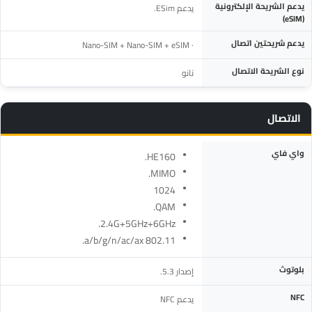
يدعم الشريحة الإلكترونية
يدعم ESim.
(eSIM)
يدعم شريحتين اتصال
· Nano-SIM + Nano-SIM + eSIM
نوع الشريحة الاتصال
نانو
الاتصال
المواصفة
التفاصيل
واي فاي
HE160.
MIMO.
1024
QAM.
2.4G+5GHz+6GHz.
802.11 a/b/g/n/ac/ax.
بلوتوث
إصدار 5.3.
NFC
يدعم NFC