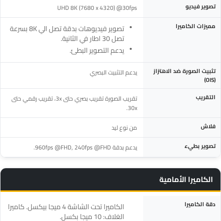
تصوير فيديو
UHD 8K (7680 x 4320) @30fps
مميزات الكاميرا
تصوير فيديوهات بدقة تصل الي 8K بسرعة
تصل 30 اطار في الثانية.
يدعم التصوير البطئ.
تثبيت الصورة ضد الاهتزاز
يدعم التثبيت البصري
(OIS)
التقريب
تقريب الصورة تقريب بصري حتى 3x، تقريب رقمي حتى
30x.
فلاش
من نوع ليد
تصوير بطيء
يدعم بدقة 960fps @FHD, 240fps @FHD.
الكاميرا الأمامية
المواصفة
التفاصيل
دقة الكاميرا
الكاميرا تحت الشاشة 4 ميجا بيكسل. كاميرا
الغلاف: 10 ميجا بكسل.