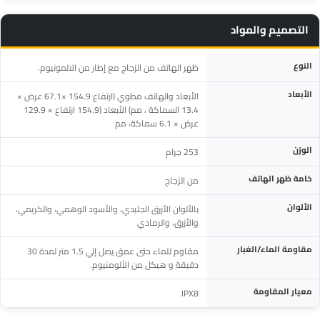
التصميم والمواد
المواصفة
التفاصيل
النوع
ظهر الهاتف من الزجاج مع إطار من الالمونيوم.
الأبعاد
الأبعاد والهاتف مطوي (ارتفاع 154.9 ×67.1 عرض ×
13.4‎ السماكة ، مم) الأبعاد (154.9 ارتفاع × 129.9
عرض × 6.1‎ سماكة، مم
الوزن
253‎ جرام
خامة ظهر الهاتف
من الزجاج
الألوان
بالألوان الأزرق الجليدي، والأسود الوهمي، والكريمي،
والأزرق، والرمادي
مقاومة الماء/الغبار
مقاوم للماء حتى عمق يصل إلي 1.5 متر لمدة 30
دقيقة و هيكل من الألومنيوم.
معيار المقاومة
IPX8