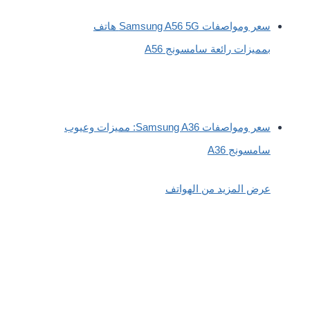
سعر ومواصفات Samsung A56 5G هاتف
بمميزات رائعة سامسونج A56
سعر ومواصفات Samsung A36: مميزات وعيوب
سامسونج A36
عرض المزيد من الهواتف