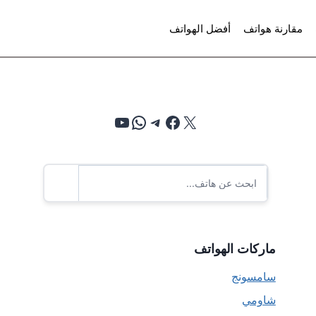
مقارنة هواتف
أفضل الهواتف
إكس
فيسبوك
تيليجرام
واتساب
يوتيوب
ماركات الهواتف
سامسونج
شاومي