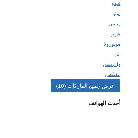
فيفو
اوبو
ريلمي
هونر
موتورولا
ابل
وان بلس
انفنكس
عرض جميع الماركات (10)
أحدث الهواتف