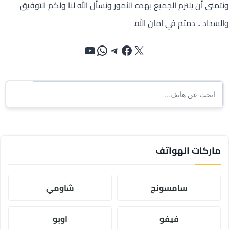
ونتمنى أن يلتزم الجميع بهذه الأمور ونسأل الله لنا ولكم التوفيق
والسداد .. دمتم في امان الله.
إكس
فيسبوك
تيليجرام
واتساب
يوتيوب
ماركات الهواتف
سامسونج
شاومي
فيفو
اوبو