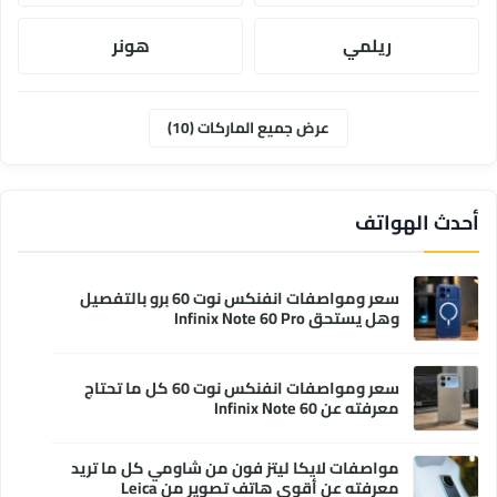
ريلمي
هونر
موتورولا
ابل
عرض جميع الماركات (10)
وان بلس
انفنكس
أحدث الهواتف
سعر ومواصفات انفنكس نوت 60 برو بالتفصيل
وهل يستحق Infinix Note 60 Pro
سعر ومواصفات انفنكس نوت 60 كل ما تحتاج
معرفته عن Infinix Note 60
مواصفات لايكا ليتز فون من شاومي كل ما تريد
معرفته عن أقوى هاتف تصوير من Leica