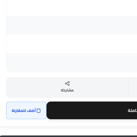
مشاركة
املة
أضف للمقارنة