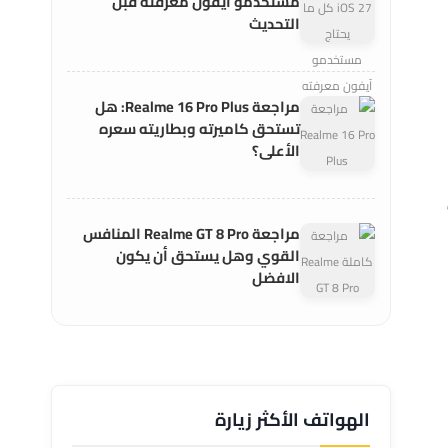
مستخدمو آيفون معرفته قبل
التحديث
مراجعة Realme 16 Pro Plus: هل
تستحق كاميرته وبطاريته سعره
الأعلى؟
للي
مراجعة Realme GT 8 Pro المنافس
القوي وهل يستحق أن يكون
الافضل
الهواتف الأكثر زيارة