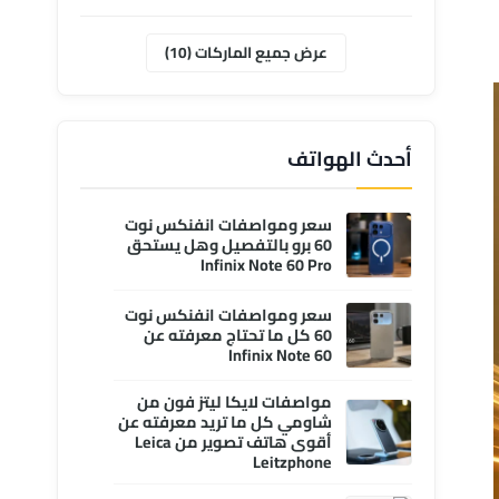
موتورولا
ابل
عرض جميع الماركات (10)
وان بلس
انفنكس
أحدث الهواتف
سعر ومواصفات انفنكس نوت
60 برو بالتفصيل وهل يستحق
Infinix Note 60 Pro
سعر ومواصفات انفنكس نوت
60 كل ما تحتاج معرفته عن
Infinix Note 60
مواصفات لايكا ليتز فون من
شاومي كل ما تريد معرفته عن
أقوى هاتف تصوير من Leica
Leitzphone