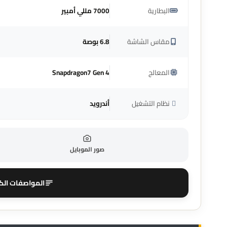
البطارية
7000 مللي أمبير
مقاس الشاشة
6.8 بوصة
المعالج
Snapdragon7 Gen 4
نظام التشغيل
أندرويد
صور الموبايل
المواصفات الك