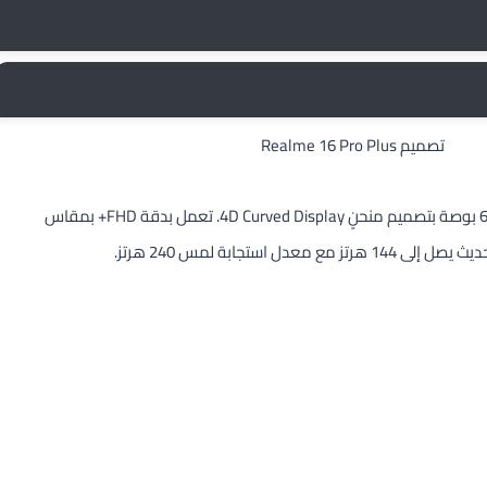
تعتمد شاشة Realme 16 Pro Plus على تقنية AMOLED بقياس 6.8 بوصة بتصميم منحنٍ 4D Curved Display. تعمل بدقة FHD+ بمقاس