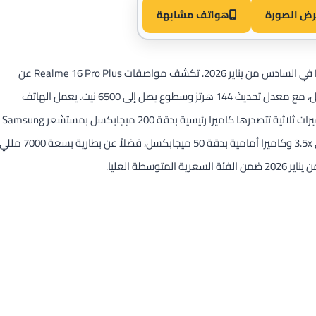
رض الصورة
هواتف مشابهة
أعلنت شركة ريلمي رسمياً عن هاتفها الجديد Realme 16 Pro Plus في السادس من يناير 2026. تكشف مواصفات Realme 16 Pro Plus عن
شاشة AMOLED منحنية بقياس 6.8 بوصة ودقة 1280×2800 بكسل، مع معدل تحديث 144 هرتز وسطوع يصل إلى 6500 نيت. يعمل الهاتف
بمعالج Snapdragon 7 Gen 4 بتقنية 4 نانومتر، ويضم منظومة كاميرات ثلاثية تتصدرها كاميرا رئيسية بدقة 200 ميجابكسل بمستشعر Samsung
HP5، إلى جانب كاميرا بيريسكوب بدقة 50 ميجابكسل بتقريب بصري 3.5x وكاميرا أمامية بدقة 50 ميجابكسل، فضلاً عن بطارية بسعة 7000 م