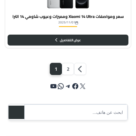
سعر ومواصفات Xiaomi 14 Ultra ومميزات وعيوب شاومي 14 الترا
2025/11/01
عرض التفاصيل
1
2
الصفحة
التالية
إكس
فيسبوك
تيليجرام
واتساب
يوتيوب