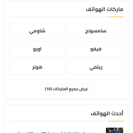
ماركات الهواتف
سامسونج
شاومي
فيفو
اوبو
ريلمي
هونر
موتورولا
ابل
عرض جميع الماركات (10)
وان بلس
انفنكس
أحدث الهواتف