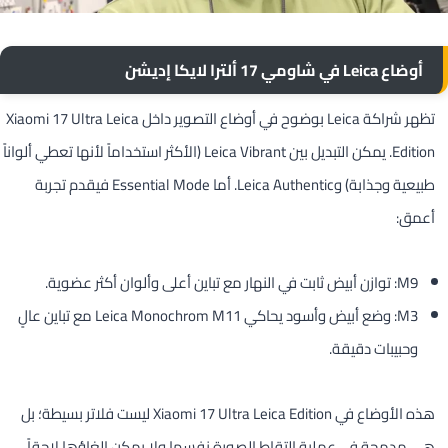
أوضاع Leica في شاومي 17 ألترا لايكا إديشن
تظهر شراكة Leica بوضوح في أوضاع التصوير داخل Xiaomi 17 Ultra Leica
Edition. يمكن التبديل بين Leica Vibrant (الأكثر استخداماً لأنها تعطي ألواناً
طبيعية وجذابة) وLeica Authentic. أما Essential Mode فيقدم تجربة
أعمق:
M9: توازن أبيض ثابت في النهار مع تباين أعلى وألوان أكثر عضوية.
M3: وضع أبيض وأسود يحاكي Leica Monochrom M11 مع تباين عالٍ
وحبيبات دقيقة.
هذه الأوضاع في Xiaomi 17 Ultra Leica Edition ليست فلاتر بسيطة؛ بل
هي مدمجة في عملية التقاط الصورة نفسها ولا يمكن إلغاؤها لاحقاً.