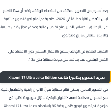
بعد أسبوع من التصوير المكثف من استخدام الهاتف، يتضح أن هذا النظام
ليس الأفضل تقنياً مطلقاً في 2026، لكنه يقدم أمتع تجربة تصوير هاتفية
على الإطلاق. الحساس الكبير يمنح تفاصيل عالية وعمق مجال ضحل طبيعياً،
والتركيز التلقائي سريع وموثوق.
التقريب المتغير في الهاتف يسمح بالانتقال السلس دون الاعتماد على
القص الرقمي، مما يحافظ على جودة ممتازة حتى 4.3x.
تجربة التصوير بكاميرا هاتف Xiaomi 17 Ultra Leica Edition
في التصوير العادي، يعطي نتائج ممتازة فوراً. الألوان زاهية والتفاصيل غنية،
مع العلم أن معالجة Xiaomi لألوان البشرة لا تزال موجودة لكنها غير
مزعجة. تم تصوير فيديو كامل بدقة 8K باستخدام Xiaomi 17 Ultra Leica