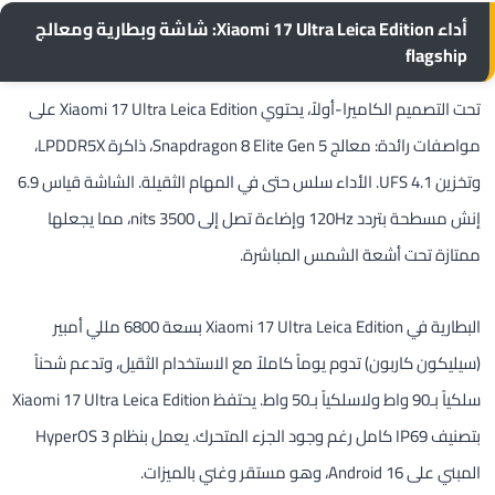
أداء Xiaomi 17 Ultra Leica Edition: شاشة وبطارية ومعالج
flagship
تحت التصميم الكاميرا-أولاً، يحتوي Xiaomi 17 Ultra Leica Edition على
مواصفات رائدة: معالج Snapdragon 8 Elite Gen 5، ذاكرة LPDDR5X،
وتخزين UFS 4.1. الأداء سلس حتى في المهام الثقيلة. الشاشة قياس 6.9
إنش مسطحة بتردد 120Hz وإضاءة تصل إلى 3500 nits، مما يجعلها
ممتازة تحت أشعة الشمس المباشرة.
البطارية في Xiaomi 17 Ultra Leica Edition بسعة 6800 مللي أمبير
(سيليكون كاربون) تدوم يوماً كاملاً مع الاستخدام الثقيل، وتدعم شحناً
سلكياً بـ90 واط ولاسلكياً بـ50 واط. يحتفظ Xiaomi 17 Ultra Leica Edition
بتصنيف IP69 كامل رغم وجود الجزء المتحرك. يعمل بنظام HyperOS 3
المبني على Android 16، وهو مستقر وغني بالميزات.