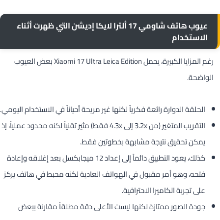
عيوب هاتف شاومي 17 ألترا لايكا إديشن
التي ظهرت أثناء
الاستخدام
رغم المزايا الكبيرة، يحمل Xiaomi 17 Ultra Leica Edition بعض العيوب
الواضحة.
الحلقة الدوارة رائعة فكرياً لكنها غير مريحة أحياناً في الاستخدام اليومي.
التقريب المتغير (من 3.2x إلى 4.3x فقط) مثير تقنياً لكنه محدود عملياً، إذ
يمكن تحقيق نتيجة مشابهة بخطوتين فقط.
كذلك، يعود التطبيق دائماً إلى إعداد 12 ميجابكسل بعد إغلاقه وإعادة
فتحه، وهو أمر مقبول في الهواتف العادية لكنه محبط في هاتف يركز
على تجربة الكاميرا الاحترافية.
جودة الصور ممتازة لكنها ليست الأعلى دقة مطلقاً مقارنة ببعض