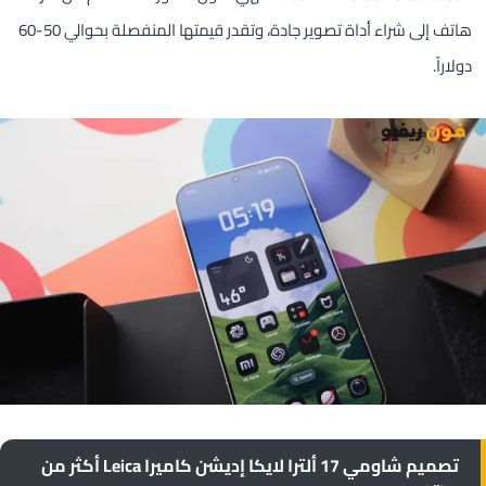
هاتف إلى شراء أداة تصوير جادة، وتقدر قيمتها المنفصلة بحوالي 50-60
دولاراً.
تصميم شاومي 17 ألترا لايكا إديشن كاميرا Leica أكثر من