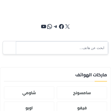
إكس
فيسبوك
تيليجرام
واتساب
يوتيوب
ماركات الهواتف
سامسونج
شاومي
فيفو
اوبو