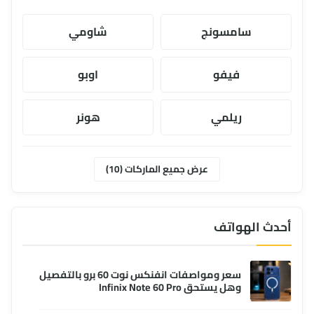
سامسونج
شاومي
فيفو
اوبو
ريلمي
هونر
موتورولا
ابل
عرض جميع الماركات (10)
وان بلس
انفنكس
أحدث الهواتف
سعر ومواصفات انفنكس نوت 60 برو بالتفصيل
وهل يستحق Infinix Note 60 Pro