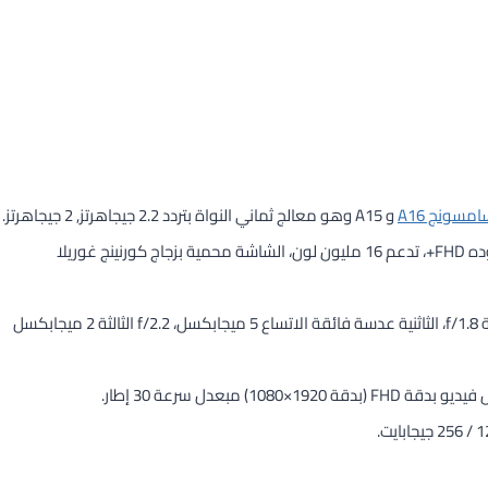
مسونج A16
و A15 وهو معالج ثماني النواة بتردد 2.2 جيجاهرتز, 2 جيجاهرتز.
شاشة بحجم 6.7 إنش من نوع Super AMOLED وهي رائعة، بجوده FHD+، تدعم 16 مليون لون، الشاشة محمية بزجاج كورنينج غوريلا
الهاتف بثلاث كاميرات في الخلف الاساسية 50 م.ب بفتحة عدسة f/1.8، الثاثنية عدسة فائقة الاتساع 5 ميجابكسل، f/2.2 الثالثة 2 ميجابكسل