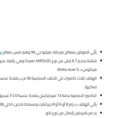
يأتي الموبايل بمعالج ميدياتك هيليو جي 99 وهو نفس معالج
سا
فيكتوس+، Mohs level 5.
(ماكرو).
الكاميرا الامامية بدقة 13 ميجابكسل بفتحة عدسة F2.0، تسجيل فيديو بدقة FHD (بدقة 1920×1080) مبعدل سرعة 30 إطار.
يأتي الهاتف ب رام 8 أو 6 أو 8 جيجابايت ومساحة تخذين داخلي 128 / 256 جيجابايت.
يدعم شريحتين إتصال من نوع نانو.