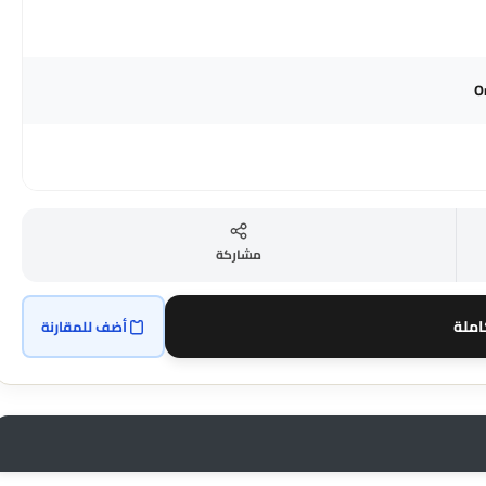
مشاركة
املة
أضف للمقارنة