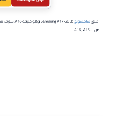
اطلق
سامسونج
من الـ A16 , A15.