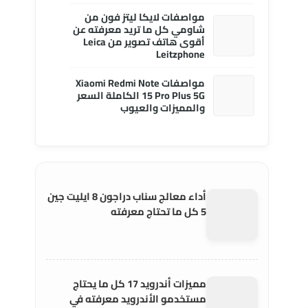
مواصفات لايكا ليتز فون من
شاومي كل ما تريد معرفته عن
أقوى هاتف تصوير من Leica
Leitzphone
مواصفات Xiaomi Redmi Note
15 Pro Plus 5G الكاملة السعر
والمميزات والعيوب
أداء معالج سناب دراجون 8 ايليت جين
5 كل ما تحتاج معرفته
مميزات أندرويد 17 كل ما يحتاج
مستخدمو الأندرويد معرفته في