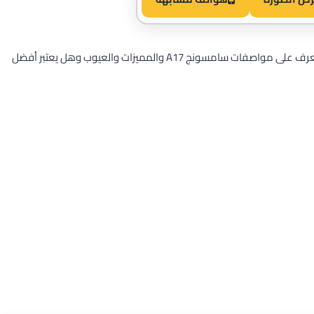
هاتف Samsung A17 وهو خليفة A16. سوف نتعرف على مواصفات سامسونج A17 والمميزات والعيوب وهل يعتبر أفضل