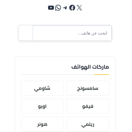
إكس
فيسبوك
تيليجرام
واتساب
يوتيوب
ماركات الهواتف
سامسونج
شاومي
فيفو
اوبو
ريلمي
هونر