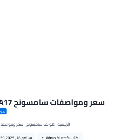
سعر ومواصفات سامسونج A17 ومميزات والعيوب Samsung A17 4G
هوا
الرئيسية
|
هواتف سامسونج
|
سعر ومواصفات سامسونج A17 ومميز
الكاتب
Adnan Mustafa
سبتمبر 18, 2025 3:59 م