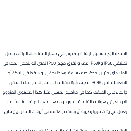
النقطة التي تستحق الإشارة بوضوح هي معيار المقاومة. الهاتف يحمل
تصنيفَي IP68 وIP69K معاً، والفرق مهم. IP68 تعني أنه يتحمل الغمر في
الماء حتى مترين لمدة نصف ساعة، وهذا يكفي لو سقط في البركة أو
المغسلة. لكن IP69K تضيف شيئاً مختلفاً: الهاتف يقاوم الماء الساخن
والماء عالي الضغط، كما في خراطيم الغسيل مثلاً. هذا المستوى المزدوج
نادر حتى في هواتف الفلاجشيب، ووجوده هنا يجعل الهاتف مناسباً لمن
يعمل في بيئات فيها رطوبة أو يستخدم هاتفه في أوقات المطر دون قلق.
الهاتف يدعم شريحتين فيزيائيتين، لكنه لا يدعم eSIM، وهذا قد يُزعج من