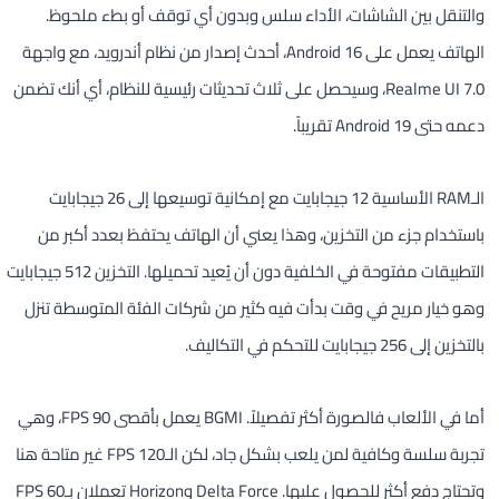
والتنقل بين الشاشات، الأداء سلس وبدون أي توقف أو بطء ملحوظ.
الهاتف يعمل على Android 16، أحدث إصدار من نظام أندرويد، مع واجهة
Realme UI 7.0، وسيحصل على ثلاث تحديثات رئيسية للنظام، أي أنك تضمن
دعمه حتى Android 19 تقريباً.
الـRAM الأساسية 12 جيجابايت مع إمكانية توسيعها إلى 26 جيجابايت
باستخدام جزء من التخزين، وهذا يعني أن الهاتف يحتفظ بعدد أكبر من
التطبيقات مفتوحة في الخلفية دون أن يُعيد تحميلها. التخزين 512 جيجابايت
وهو خيار مريح في وقت بدأت فيه كثير من شركات الفئة المتوسطة تنزل
بالتخزين إلى 256 جيجابايت للتحكم في التكاليف.
أما في الألعاب فالصورة أكثر تفصيلاً. BGMI يعمل بأقصى 90 FPS، وهي
تجربة سلسة وكافية لمن يلعب بشكل جاد، لكن الـ120 FPS غير متاحة هنا
وتحتاج دفع أكثر للحصول عليها. Delta Force وHorizon تعملان بـ60 FPS