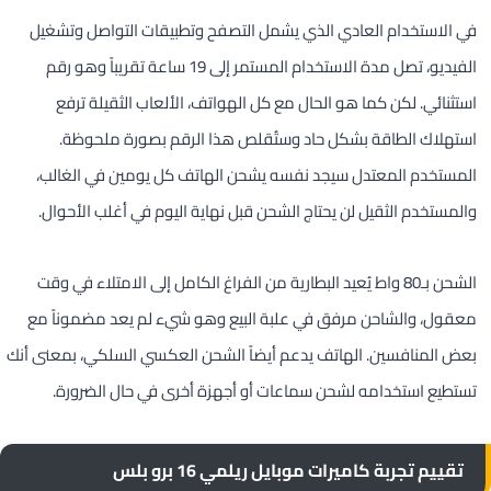
في الاستخدام العادي الذي يشمل التصفح وتطبيقات التواصل وتشغيل
الفيديو، تصل مدة الاستخدام المستمر إلى 19 ساعة تقريباً وهو رقم
استثنائي. لكن كما هو الحال مع كل الهواتف، الألعاب الثقيلة ترفع
استهلاك الطاقة بشكل حاد وستُقلص هذا الرقم بصورة ملحوظة.
المستخدم المعتدل سيجد نفسه يشحن الهاتف كل يومين في الغالب،
والمستخدم الثقيل لن يحتاج الشحن قبل نهاية اليوم في أغلب الأحوال.
الشحن بـ80 واط يُعيد البطارية من الفراغ الكامل إلى الامتلاء في وقت
معقول، والشاحن مرفق في علبة البيع وهو شيء لم يعد مضموناً مع
بعض المنافسين. الهاتف يدعم أيضاً الشحن العكسي السلكي، بمعنى أنك
تستطيع استخدامه لشحن سماعات أو أجهزة أخرى في حال الضرورة.
تقييم تجربة كاميرات موبايل ريلمي 16 برو بلس