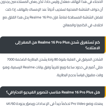
الانحناء في هذا الهاتف معتدل وليس حاداً، لكن بعض المستخدمين يجدون
أن حواف الشاشة المنحنية تستجيب أحياناً عند الإمساك بالهاتف. إذا كنت
تفضل الشاشة المسطحة تماماً، فإن Realme 16 Pro يحل هذا القلق مع
اختلاف في الكاميرا والمعالج.
كم تستغرق شحن Realme 16 Pro Plus من الصفر إلى
الامتلاء؟
الشاحن المرفق في العلبة بقوة 80 واط يشحن البطارية الضخمة 7000
مللي أمبير في حدود ساعة وربع تقريباً وفق بيانات Realme الرسمية، وهو
وقت مقبول قياساً بحجم البطارية.
هل Realme 16 Pro Plus مناسب لتصوير الفيديو الاحترافي؟
يمنحك وضع Pro Video تحكماً جيداً في الإعدادات ويصوّر بجودة 4K/60