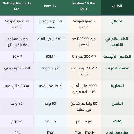
Nothing Phone 3a
Realme 16 Pro
الجانب
Poco F7
Pro
Plus
المعالج
Snapdragon 7
Snapdragon 8s
Snapdragon 7s
Gen 3
Gen 4
Gen 4
الأداء الخام في
جيد، 90 FPS حد
الأفضل في الفئة
دون المستوى
الألعاب
أقصى
مقارنة بالاثنين
الكاميرا الرئيسية
200MP مع OIS
50MP
50MP
عدسة التقريب
50MP بيريسكوب
غير موجودة
50MP تقريب بصري
3.5×
البطارية
7000 مللي أمبير،
أصغر، عمر أقصر
5000 مللي أمبير
19 ساعة فيديو
الشحن
80 واط مع شاحن
90 واط
45 واط
في العلبة
eSIM
غير مدعوم
مدعوم
مدعوم
مقاومة الماء
IP68 + IP69K
IP68
IP54