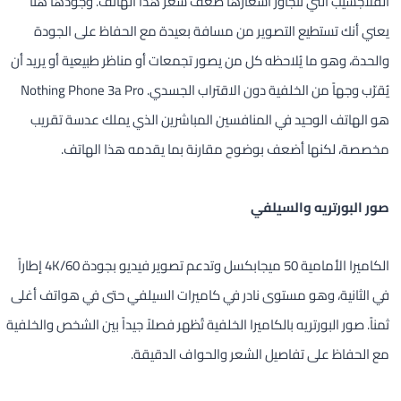
الفلاجشيب التي تتجاوز أسعارها ضعف سعر هذا الهاتف. وجودها هنا
يعني أنك تستطيع التصوير من مسافة بعيدة مع الحفاظ على الجودة
والحدة، وهو ما يُلاحظه كل من يصور تجمعات أو مناظر طبيعية أو يريد أن
يُقرّب وجهاً من الخلفية دون الاقتراب الجسدي. Nothing Phone 3a Pro
هو الهاتف الوحيد في المنافسين المباشرين الذي يملك عدسة تقريب
مخصصة، لكنها أضعف بوضوح مقارنة بما يقدمه هذا الهاتف.
صور البورتريه والسيلفي
الكاميرا الأمامية 50 ميجابكسل وتدعم تصوير فيديو بجودة 4K/60 إطاراً
في الثانية، وهو مستوى نادر في كاميرات السيلفي حتى في هواتف أغلى
ثمناً. صور البورتريه بالكاميرا الخلفية تُظهر فصلاً جيداً بين الشخص والخلفية
مع الحفاظ على تفاصيل الشعر والحواف الدقيقة.