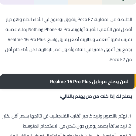
الخلاصة من المقارنة: Poco F7 يتفوق بوضوح في الأداء الخام وهو خيار
أفضل لمن الألعاب الثقيلة أولويته. Nothing Phone 3a Pro يملك عدسة
تقريب لكنها أضعف، وبطاريته أصغر بفارق واسع. Realme 16 Pro Plus
يجمع بين أقوى كاميرا في الفئة وأطول عمر للبطارية، لكن بأداء خام أقل
من Poco F7.
لمن يصلح موبايل Realme 16 Pro Plus
يصلح لك إذا كنت من من يهتم بالتالي:
تهتم بالتصوير وتريد كاميرا تُقارب الفلاجشيب في نتائجها بسعر أقل بكثير
تريد هاتفاً يصمد يومين دون شحن في الاستخدام المتوسط
تعمل أو تعيش في بيئات فيها رطوبة أو احتمال تعرض الهاتف للماء