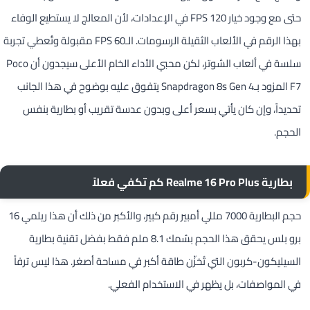
حتى مع وجود خيار 120 FPS في الإعدادات، لأن المعالج لا يستطيع الوفاء
بهذا الرقم في الألعاب الثقيلة الرسومات. الـ60 FPS مقبولة وتُعطي تجربة
سلسة في ألعاب الشوتر، لكن محبي الأداء الخام الأعلى سيجدون أن Poco
F7 المزود بـSnapdragon 8s Gen 4 يتفوق عليه بوضوح في هذا الجانب
تحديداً، وإن كان يأتي بسعر أعلى وبدون عدسة تقريب أو بطارية بنفس
الحجم.
بطارية Realme 16 Pro Plus كم تكفي فعلاً
حجم البطارية 7000 مللي أمبير رقم كبير، والأكبر من ذلك أن هذا ريلمي 16
برو بلس يحقق هذا الحجم بسُمك 8.1 ملم فقط بفضل تقنية بطارية
السيليكون-كربون التي تُخزّن طاقة أكبر في مساحة أصغر. هذا ليس ترفاً
في المواصفات، بل يظهر في الاستخدام الفعلي.