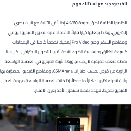
الفيديو: جيد مع استثناء مهم
الكاميرا الخلفية تصوّر بجودة 4K/60 إطاراً في الثانية مع تثبيت بصري
إلكتروني، وهذا يجعلها خياراً قابلاً للاعتماد عليه لتصوير الفيديو اليومي
ومقاطع السفر. وضع Pro Video يُعطيك تحكماً كاملاً في الإعدادات
كسرعة الغالق وحساسية الضوء لنتيجة أقرب للتصوير الاحترافي. لكن هنا
نقطة ضعف حقيقية لا يجب تجاوزها: تثبيت الفيديو في العدسة الواسعة
الزاوية غير مُرضٍ بحسب اختبارات GSMArena، ومقاطع الفيديو المصوَّرة بها
وأنت تتحرك تظهر اهتزازاً ملحوظاً. إذا كانت العدسة الواسعة مهمة لك في
الفيديو تحديداً، فهذه نقطة تستحق الأخذ بعين الاعتبار.