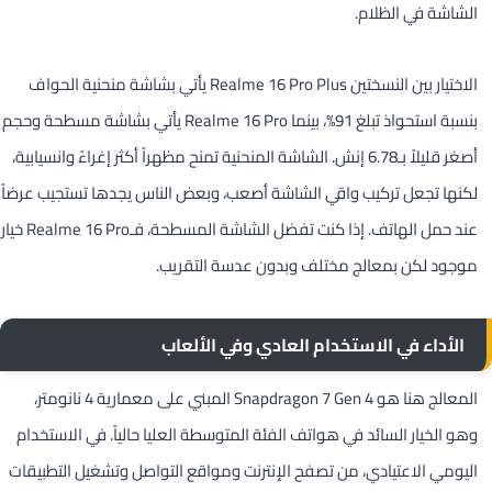
الشاشة في الظلام.
الاختيار بين النسختين Realme 16 Pro Plus يأتي بشاشة منحنية الحواف
بنسبة استحواذ تبلغ 91%، بينما Realme 16 Pro يأتي بشاشة مسطحة وحجم
أصغر قليلاً بـ6.78 إنش. الشاشة المنحنية تمنح مظهراً أكثر إغراءً وانسيابية،
لكنها تجعل تركيب واقي الشاشة أصعب، وبعض الناس يجدها تستجيب عرضاً
عند حمل الهاتف. إذا كنت تفضل الشاشة المسطحة، فـRealme 16 Pro خيار
موجود لكن بمعالج مختلف وبدون عدسة التقريب.
الأداء في الاستخدام العادي وفي الألعاب
المعالج هنا هو Snapdragon 7 Gen 4 المبني على معمارية 4 نانومتر،
وهو الخيار السائد في هواتف الفئة المتوسطة العليا حالياً. في الاستخدام
اليومي الاعتيادي، من تصفح الإنترنت ومواقع التواصل وتشغيل التطبيقات