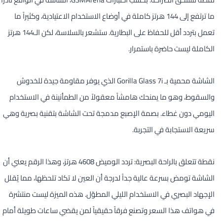
ما ترتفع إلى 144 هرتز كاملة في أوضاع الاستخدام الاعتيادية، وكثيراً ما
تعمل بتردد أقل للحفاظ على البطارية. ستشعر بالسلاسة، لكن الـ144 هرتز
الكاملة ليست حاضرة باستمرار.
الشاشة محمية بـ Gorilla Glass 7i الذي يوفر مقاومة جيدة للخدوش
والسقوط، وهو ما يمنحك هامشاً معقولاً من الطمأنينة في الاستخدام
اليومي دون غطاء. بصمة الإصبع مدمجة تحت الشاشة بتقنية بصرية وهي
سريعة الاستجابة في التجربة.
نقطة تتعلق بالراحة البصرية: تردد الوميض 4608 هرتز، وهذا الرقم يعني أن
الشاشة تومض بسرعة عالية جداً لدرجة أن العين لا تكاد تلحظها، مما يُقلل
الإجهاد البصري في الاستخدام الليلي المطوّل. هذه الميزة ليست منتشرة
في هواتف هذا السعر وتصنع فرقاً حقيقياً لمن يقضي ساعات طويلة أمام