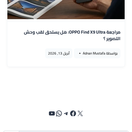
مراجعة OPPO Find X9 Ultra: هل يستحق لقب وحش
التصوير ؟
بواسطة
Adnan Mustafa
أبريل 13, 2026
إكس
فيسبوك
تيليجرام
واتساب
يوتيوب