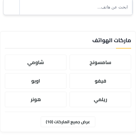
ماركات الهواتف
سامسونج
شاومي
فيفو
اوبو
ريلمي
هونر
موتورولا
ابل
عرض جميع الماركات (10)
وان بلس
انفنكس