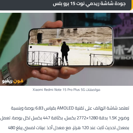
جودة شاشة ريدمي نوت 15 برو بلس
مواصفات Xiaomi Redmi Note 15 Pro Plus 5G
تعتمد شاشة الهاتف على تقنية AMOLED بقياس 6.83 بوصة وبنسبة
وضوح 1.5K بدقة 1280×2772 بكسل، بكثافة 447 بكسل لكل بوصة. تعمل
بمعدل تحديث ثابت عند 120 هرتز، مع معدل أخذ عينات لمسي يبلغ 480