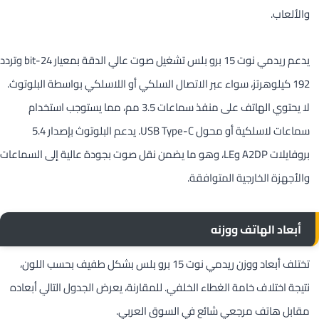
والألعاب.
يدعم ريدمي نوت 15 برو بلس تشغيل صوت عالي الدقة بمعيار 24-bit وتردد
192 كيلوهرتز، سواء عبر الاتصال السلكي أو اللاسلكي بواسطة البلوتوث.
لا يحتوي الهاتف على منفذ سماعات 3.5 مم، مما يستوجب استخدام
سماعات لاسلكية أو محول USB Type-C. يدعم البلوتوث بإصدار 5.4
بروفايلات A2DP وLE، وهو ما يضمن نقل صوت بجودة عالية إلى السماعات
والأجهزة الخارجية المتوافقة.
أبعاد الهاتف ووزنه
تختلف أبعاد ووزن ريدمي نوت 15 برو بلس بشكل طفيف بحسب اللون،
نتيجة اختلاف خامة الغطاء الخلفي. للمقارنة، يعرض الجدول التالي أبعاده
مقابل هاتف مرجعي شائع في السوق العربي.