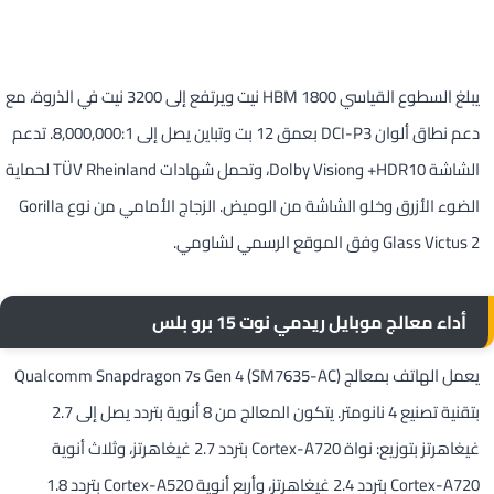
يبلغ السطوع القياسي HBM 1800 نيت ويرتفع إلى 3200 نيت في الذروة، مع
دعم نطاق ألوان DCI-P3 بعمق 12 بت وتباين يصل إلى 8,000,000:1. تدعم
الشاشة HDR10+ وDolby Vision، وتحمل شهادات TÜV Rheinland لحماية
الضوء الأزرق وخلو الشاشة من الوميض. الزجاج الأمامي من نوع Gorilla
Glass Victus 2 وفق الموقع الرسمي لشاومي.
أداء معالج موبايل ريدمي نوت 15 برو بلس
يعمل الهاتف بمعالج Qualcomm Snapdragon 7s Gen 4 (SM7635-AC)
بتقنية تصنيع 4 نانومتر. يتكون المعالج من 8 أنوية بتردد يصل إلى 2.7
غيغاهرتز بتوزيع: نواة Cortex-A720 بتردد 2.7 غيغاهرتز، وثلاث أنوية
Cortex-A720 بتردد 2.4 غيغاهرتز، وأربع أنوية Cortex-A520 بتردد 1.8