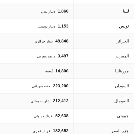
ليبيا
1,860
دينار ليبي
تونس
1,153
دينار تونسي
الجزائر
49,848
دينار جزائري
المغرب
3,497
درهم مغربي
موريتانيا
14,806
أوقية
السودان
223,200
جنيه سوداني
الصومال
212,412
شلن صومالي
جيبوتي
52,638
فرنك جيبوتي
جزر القمر
182,652
فرنك قمري