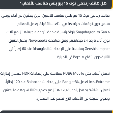
هل هاتف ريدمي نوت 15 برو بلس مناسب للألعاب؟
هاتف ريدمي نوت 15 برو بلس مناسب للاعبين الذين يبحثون عن أداء يومي
سلس دون توقعات مرتفعة في الألعاب الثقيلة. يعمل المعالج
Snapdragon 7s Gen 4 بنواة رئيسية واحدة بتردد 2.7 جيغاهرتز، مع ثلاث
نوى أداء بتردد 2.4 جيغاهرتز. وفق مراجعة NoypiGeeks، يعمل تطبيق
Genshin Impact بسلاسة على الإعدادات المتوسطة عند 60 إطاراً في
الثانية دون ارتفاع ملحوظ في الحرارة.
تعمل ألعاب مثل PUBG Mobile بسلاسة على إعدادات HDR بمعدل إطارات
Extreme، كما تعمل Farlight84 على إعدادات Balanced عند 120 إطاراً.
تعمل الشاشة بمعدل تحديث 120 هرتز مع دعم HDR10+، وهو ما يحسّن
وضوح الحركة في الألعاب التي تدعم هذا المعدل.