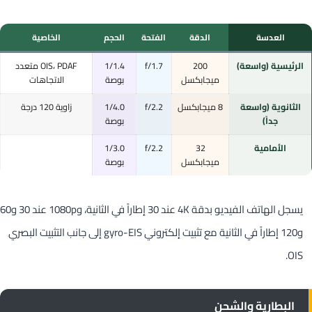
العدسة
الدقة
الفتحة
الحجم
الخاصية
الرئيسية (واسعة)
200
f/1.7
1/1.4
OIS، PDAF متعدد
ميجابكسل
بوصة
الاتجاهات
الثانوية (واسعة
8 ميجابكسل
f/2.2
1/4.0
زاوية 120 درجة
جداً)
بوصة
الأمامية
32
f/2.2
1/3.0
ميجابكسل
بوصة
يسجل الهاتف الفيديو بدقة 4K عند 30 إطاراً في الثانية، و1080p عند 30 و60
و120 إطاراً في الثانية مع تثبيت إلكتروني gyro-EIS إلى جانب التثبيت البصري
OIS.
البطارية والشحن