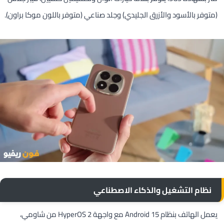
(متوفر بالأسود والأزرق الجليدي) وجلد صناعي (متوفر باللون موكا براون).
نظام التشغيل والذكاء الاصطناعي
يعمل الهاتف بنظام Android 15 مع واجهة HyperOS 2 من شاومي،