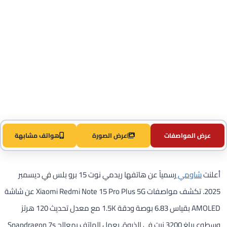
عرض المواصفات
عرض الصورة
هواتف مشابهة
أعلنت
شاومي
رسمياً عن هاتفها ريدمي نوت 15 برو بلس في ديسمبر
2025. تكشف مواصفات Xiaomi Redmi Note 15 Pro Plus 5G عن شاشة
AMOLED بقياس 6.83 بوصة ودقة 1.5K مع معدل تحديث 120 هرتز
وسطوع يبلغ 3200 نيت في الذروة. يعمل الهاتف بمعالج Snapdragon 7s