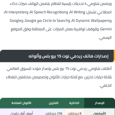
ويضمن شاومي 4 تحديثات رئيسية للنظام. يتضمن الهاتف ميزات ذكاء
اصطناعي تشمل: AI Writing، وAI Speech Recognition، وAI Interpreter،
وAI Dynamic Wallpapers، وCircle to Search مع Google، وGoogle
Gemini، وتتوقف توافرية بعض الميزات على المنطقة وفق الموقع
الرسمي.
إصدارات هاتف ريدمي نوت 15 برو بلس وألوانه
أطلقت شاومي ريدمي نوت 15 برو بلس بإصدار موحد للسوق العالمي
بثلاثة خيارات تخزين، مع ثلاثة خيارات للألوان وتصميمين مختلفين للغطاء
الخلفي.
الإصدار
الذاكرة
التخزين
الألوان المتاحة
الأساسي
8 جيجابايت
256 جيجابايت
أسود، أزرق جليدي