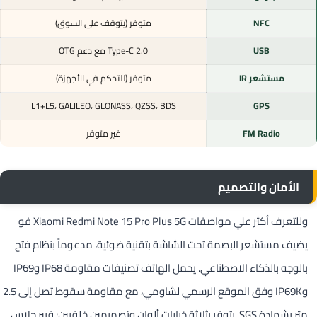
NFC
متوفر (يتوقف على السوق)
USB
Type-C 2.0 مع دعم OTG
مستشعر IR
متوفر (للتحكم في الأجهزة)
L1+L5، GALILEO، GLONASS، QZSS، BDS
GPS
FM Radio
غير متوفر
الأمان والتصميم
وللتعرف أكثر علي مواصفات Xiaomi Redmi Note 15 Pro Plus 5G فو
يضيف مستشعر البصمة تحت الشاشة بتقنية ضوئية، مدعوماً بنظام فتح
بالوجه بالذكاء الاصطناعي. يحمل الهاتف تصنيفات مقاومة IP68 وIP69
وIP69K وفق الموقع الرسمي لشاومي، مع مقاومة سقوط تصل إلى 2.5
متر بشهادة SGS. يتوفر بثلاثة خيارات ألوان وتصميمين خلفيين: فيبر جلاس