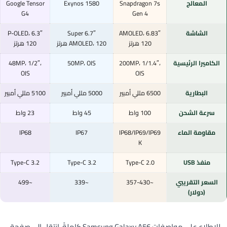
المعالج
Snapdragon 7s
Exynos 1580
Google Tensor
G4
Gen 4
الشاشة
6.83″ AMOLED،
6.7″ Super
6.3″ P-OLED،
120 هرتز
AMOLED، 120 هرتز
120 هرتز
الكاميرا الرئيسية
200MP، 1/1.4″،
50MP، OIS
48MP، 1/2″،
OIS
OIS
البطارية
6500 مللي أمبير
5000 مللي أمبير
5100 مللي أمبير
سرعة الشحن
100 واط
45 واط
23 واط
مقاومة الماء
IP68/IP69/IP69
IP67
IP68
K
منفذ USB
Type-C 2.0
Type-C 3.2
Type-C 3.2
السعر التقريبي
~357-430
~339
~499
(دولار)
للاطلاع على مواصفات Samsung Galaxy A56 كاملةً، انتقل إلى صفحة