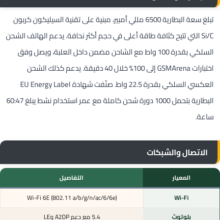
تبلغ سعة البطارية 6500 مللي أمبير، مبنية على تقنية السيليكون كربون
Si/C التي تتيح كثافة طاقة أعلى في حجم أكثر نحافة. يدعم الهاتف الشحن
السلكي بقدرة 100 واط مع الشاحن مضمن داخل العلبة، ويصل وفق
اختبارات GSMArena إلى 100% خلال 40 دقيقة. يدعم كذلك الشحن
العكسي السلكي بقدرة 22.5 واط. صنّفت شهادة EU Energy Label
البطارية بتحمل 1000 دورة شحن كاملة مع عمر استخدام نشط يبلغ 60:47
ساعة.
الاتصال والشبكات
المعيار
التفاصيل
Wi-Fi 6E (802.11 a/b/g/n/ac/6/6e)
Wi-Fi
بلوتوث
5.4 مع دعم A2DP وLE