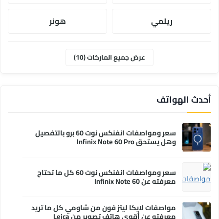
ريلمي
هونر
موتورولا
ابل
عرض جميع الماركات (10)
وان بلس
انفنكس
أحدث الهواتف
سعر ومواصفات انفنكس نوت 60 برو بالتفصيل
وهل يستحق Infinix Note 60 Pro
سعر ومواصفات انفنكس نوت 60 كل ما تحتاج
معرفته عن Infinix Note 60
مواصفات لايكا ليتز فون من شاومي كل ما تريد
معرفته عن أقوى هاتف تصوير من Leica