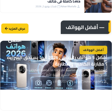
Leica كاملة في هاتف
Adnan Mustafa
مُحدّث يونيو 2, 2026
— أفضل الهواتف
عرض المزيد
أفضل الهواتف
أفضل 5 هواتف رائدة في 2026 أيها يستحق الشراءه
؟ مقارنة الكاميرا والبطارية
منتصف عام 2026 وقت مناسبة لمراجعة ما قدمته الشركات حتى الآن لاختيار
أفضل هواتف ، فقد شهدت الأشهر الستة الأولى...
Adnan Mustafa
يوليو 20, 2026
8 د