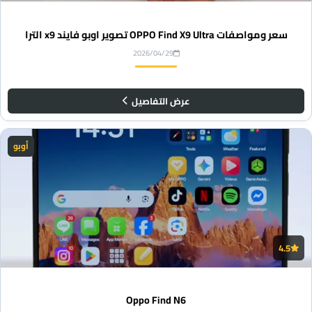
سعر ومواصفات OPPO Find X9 Ultra تصوير اوبو فايند x9 الترا
2026/04/29
عرض التفاصيل
أوبو
4.5
Oppo Find N6