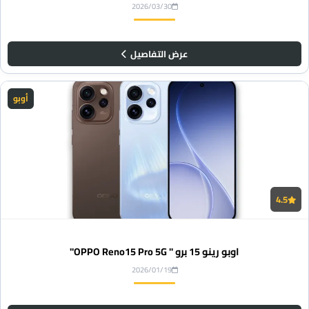
2026/03/30
عرض التفاصيل
أوبو
4.5
اوبو رينو 15 برو " OPPO Reno15 Pro 5G"
2026/01/19