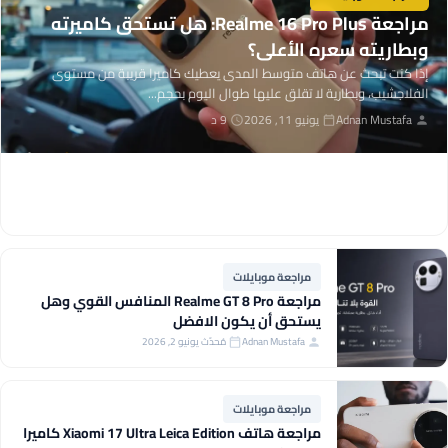
مراجعة Realme 16 Pro Plus: هل تستحق كاميرته
وبطاريته سعره الأعلى؟
إذا كنت تبحث عن هاتف متوسط المدى يعطيك كاميرا قريبة من مستوى
الفلاجشيب، وبطارية لا تقلق عليها طوال اليوم بحجم...
Adnan Mustafa
يونيو 11, 2026
9 د
مراجعة موبايلات
مراجعة Realme GT 8 Pro المنافس القوي وهل
يستحق أن يكون الافضل
Adnan Mustafa
مُحدّث يونيو 2, 2026
مراجعة موبايلات
مراجعة هاتف Xiaomi 17 Ultra Leica Edition كاميرا