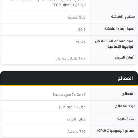
تزيد عن 9 "COP Ultra"
سطوع الشاشة
950 شمعة
نسبة أبعاد الشاشة
20:9
نسبة مساحة الشاشة من
90.4%
الواجهة الأمامية
ألوان العرض
1.07 مليار درجة لون
المعالج
المواصفة
التفاصيل
المعالج
Snapdragon 7s Gen 2
تردد المعالج
حتى 2.4 جيجاهرتز
عدد الأنوية
ثماني النواة
معالج الرسوميات (GPU)
Adreno 710