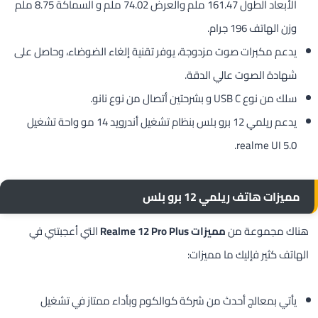
الأبعاد الطول 161.47 ملم والعرض 74.02 ملم و السماكة 8.75 ملم
وزن الهاتف 196 جرام.
يدعم مكبرات صوت مزدوجة، يوفر تقنية إلغاء الضوضاء، وحاصل على
شهادة الصوت عالي الدقة.
سلك من نوع USB C و بشرحتين أتصال من نوع نانو.
يدعم ريلمي 12 برو بلس بنظام تشغيل أندرويد 14 مو واحة تشغيل
realme UI 5.0.
مميزات هاتف ريلمي 12 برو بلس
هناك مجموعة من
مميزات Realme 12 Pro Plus
التي أعجبتني في
الهاتف كثير فإليك ما مميزات:
يأتي بمعالج أحدث من شركة كوالكوم وبأداء ممتاز في تشغيل