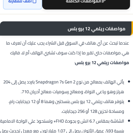
المواصفات الكاملة
أضف للمقارنة
مواصفات ريلمي 12 برو بلس
عندما تبحث عن أي هاتف في السوق قبل الشراء يجب عليك أن تعرف ما
هي مواصفات حتي تقرر ما إذا كنت سوف تشتري الهاتف أم لا، فاليك
مواصفات ريلمي 12 برو بلس
:
يأتي الهاتف بمعالج من نوع Snapdragon 7s Gen 2 بتردد يصل إلى 204
هرتز وهو رباعي النواة، ومعالج رسوميات معالج أدريان 710.
يتوفر هاتف ريلمي 12 برو بلس بنسختين وهما 8 أو 12 جيجابايت رام،
ومساحة تخزين 128 أو 256 جيجابايت.
الشاشة بمقاس 6.7 انش و بجودة FHD+ وتستحوذ علي الواجة الامامية
بنسبة 93%، عمق الألوان يصل إلى 1.07 مليار لون، مع معدل تحديث يصل