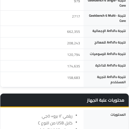
نتيجة Geekbench 6 Single-
979
Core
نتيجة Geekbench 6 Multi-
2717
Core
نتيجة AnTuTu الإجمالية
662,355
نتيجة AnTuTu للمعالج
208,243
نتيجة AnTuTu للرسوميات
120,794
نتيجة AnTuTu للذاكرة
174,635
نتيجة AnTuTu لتجربة
158,683
المستخدم
محتويات علبة الجهاز
المواصفة
التفاصيل
المحتويات
ريلمي ١٢ برو+ ٥جي
كابل USB من النوع C