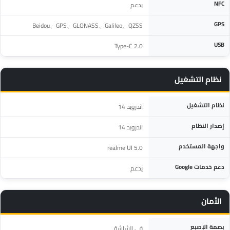
NFC
يدعم
GPS
Beidou、GPS、GLONASS、Galileo、QZSS
USB
Type-C 2.0
نظام التشغيل
المواصفة
التفاصيل
نظام التشغيل
اندرويد 14
إصدار النظام
اندرويد 14
واجهة المستخدم
realme UI 5.0
دعم خدمات Google
يدعم
الأمان
المواصفة
التفاصيل
بصمة الإصبع
في الشاشة