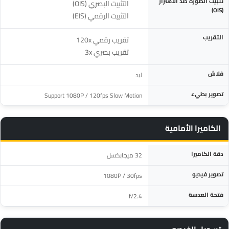
تثبيت الصورة ضد الاهتزاز
التثبيت البصري (OIS)
(OIS)
التثبيت الرقمي (EIS)
التقريب
تقريب رقمي 120x
تقريب بصري 3x
فلاش
ليد
تصوير بطيء
Support 1080P / 120fps Slow Motion
الكاميرا الأمامية
المواصفة
التفاصيل
دقة الكاميرا
32 ميجابكسل
تصوير فيديو
1080P / 30fps
فتحة العدسة
f/2.4