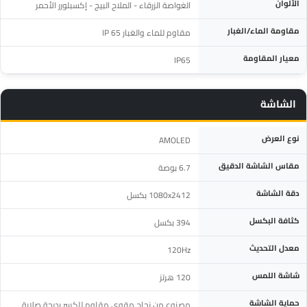
الألوان
الغواصة الزرقاء - الملاح البيج - إكسبلورر الأحمر
مقاومة الماء/الغبار
مقاوم للماء والغبار IP 65
معيار المقاومة
IP65
الشاشة
المواصفة
التفاصيل
نوع العرض
AMOLED
مقاس الشاشة الدقيق
6.7 بوصة
دقة الشاشة
1080x2412 بكسل
كثافة البكسل
394 بكسل
معدل التحديث
120Hz
شاشة اللمس
120 هرتز
حماية الشاشة
مصنوع من زجاج مقوى مقاوم للكسر بدرجة صلابة