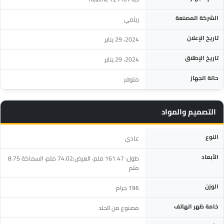
الشركة المصنعة
ريلمي
تاريخ الإعلان
2024، 29 يناير
تاريخ الإطلاق
2024، 29 يناير
حالة الجهاز
متوفر
التصميم والمواد
المواصفة
التفاصيل
النوع
عادي
الأبعاد
طول: 161.47 ملم، العرض:74.02 ملم، السماكة 8.75
ملم
الوزن
196 جرام
خامة ظهر الهاتف
مصنوع من الجلد