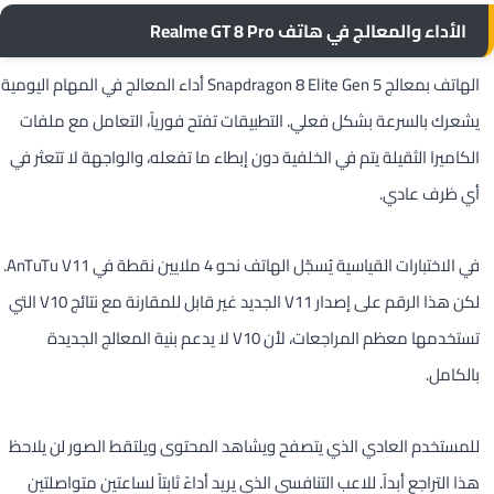
الأداء والمعالج في هاتف Realme GT 8 Pro
الهاتف بمعالج Snapdragon 8 Elite Gen 5 أداء المعالج في المهام اليومية
يشعرك بالسرعة بشكل فعلي. التطبيقات تفتح فورياً، التعامل مع ملفات
الكاميرا الثقيلة يتم في الخلفية دون إبطاء ما تفعله، والواجهة لا تتعثر في
أي ظرف عادي.
في الاختبارات القياسية يُسجّل الهاتف نحو 4 ملايين نقطة في AnTuTu V11.
لكن هذا الرقم على إصدار V11 الجديد غير قابل للمقارنة مع نتائج V10 التي
تستخدمها معظم المراجعات، لأن V10 لا يدعم بنية المعالج الجديدة
بالكامل.
للمستخدم العادي الذي يتصفح ويشاهد المحتوى ويلتقط الصور لن يلاحظ
هذا التراجع أبداً. للاعب التنافسي الذي يريد أداءً ثابتاً لساعتين متواصلتين