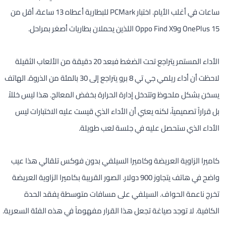
ساعات في أغلب الأيام. اختبار PCMark للبطارية أعطاه 13 ساعة، أقل من
OnePlus 15 وOppo Find X9 اللذين يحملان بطاريات أصغر بمراحل.
الأداء المستمر يتراجع تحت الضغط فبعد 20 دقيقة من الألعاب الثقيلة
لاحظت أن أداء ريلمي جي تي 8 برو يتراجع إلى 30 بالمئة من الذروة. الهاتف
يسخن بشكل ملحوظ وتتدخل إدارة الحرارة بخفض المعالج. هذا ليس خللاً
بل قراراً تصميمياً، لكنه يعني أن الأداء الذي قيست عليه الاختبارات ليس
الأداء الذي ستحصل عليه في جلسة لعب طويلة.
كاميرا الزاوية العريضة وكاميرا السيلفي بدون فوكس تلقائي هذا عيب
واضح في هاتف يتجاوز 900 دولار. الصور القريبة بكاميرا الزاوية العريضة
تخرج ناعمة الحواف. السيلفي على مسافات متوسطة يفقد الحدة
الكافية. لا توجد صياغة تجعل هذا القرار مفهوماً في هذه الفئة السعرية.