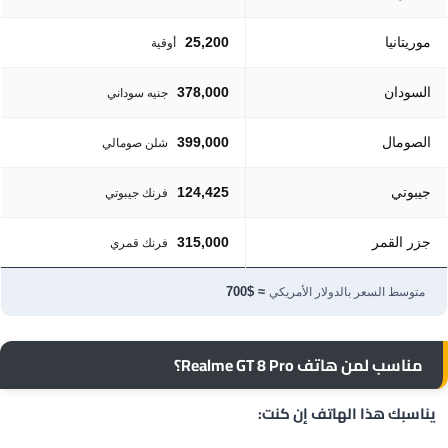
موريتانيا
25,200
أوقية
السودان
378,000
جنيه سوداني
الصومال
399,000
شلن صومالي
جيبوتي
124,425
فرنك جيبوتي
جزر القمر
315,000
فرنك قمري
≈ $700
متوسط السعر بالدولار الأمريكي
مناسب لمن هاتف Realme GT 8 Pro؟
يناسبك هذا الهاتف إن كنت: