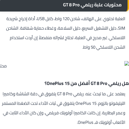
محتويات علبة ريلمي GT 8 Pro
العلبة تحتوي على الهاتف، شاحن 120 واط، كابل USB، أداة إخراج شريحة
SIM، دليل التشغيل السريع، دليل السلامة، وغطاء حماية شفافة. الشاحن
اللاسلكي غير مدرج في العلبة، تحتاج لشرائه منفصلاً إن أردت استخدام
الشحن اللاسلكي 50 واط.
هل ريلمي GT 8 Pro أفضل من OnePlus 15؟
يعتمد على ما تبحث عنه. ريلمي GT 8 Pro يتفوق في دقة الشاشة وكاميرا
التيليفوتو بالزوم. OnePlus 15 يتفوق في ثبات الأداء تحت الضغط المستمر
وعمر البطارية. إن كانت الكاميرا أولويتك فريلمي، وإن كان الأداء الثابت في
الألعاب أولويتك فـ OnePlus.