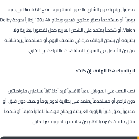
مصوراً يهتم بتصوير الشارع والصور الفنية ويريد وضع Ricoh GR في جيبه
يومياً. أو مستخدماً يصوّر محتوى فيديو ويحتاج 4K بـ120 إطاراً بجودة Dolby
Vision. أو شخصاً يعتمد على الشحن السريع كحل لقصور البطارية ولا
يضايقه أن يشحن الهاتف مرة في منتصف اليوم. أو مستخدماً يريد شاشة
من بين الأفضل في السوق للمشاهدة والقراءة في الخارج.
لا يناسبك هذا الهاتف إن كنت:
تحب اللعب علي الموبايل لاعباً تنافسياً تريد أداءً ثابتاً لساعتين متواصلتين
دون تراجع. أو مستخدماً يعتمد على بطارية تدوم يوماً ونصف دون قلق. أو
مصوراً يصوّر كثيراً بالزاوية العريضة ويحتاج فوكساً تلقائياً دقيقاً. أو شخصاً
ينقل ملفات كبيرة بانتظام بين هاتفه وحاسوبه عبر الكابل.