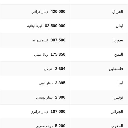
العراق
420,000
دينار عراقي
لبنان
62,500,000
ليرة لبنانية
سوريا
907,500
ليرة سورية
اليمن
175,350
ريال يمني
فلسطين
2,604
شيكل
ليبيا
3,395
دينار ليبي
تونس
2,900
دينار تونسي
الجزائر
107,000
دينار جزائري
المغرب
5,200
درهم مغربي