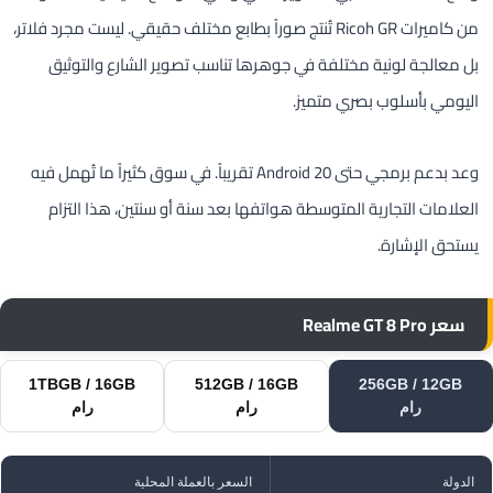
من كاميرات Ricoh GR تُنتج صوراً بطابع مختلف حقيقي. ليست مجرد فلاتر،
بل معالجة لونية مختلفة في جوهرها تناسب تصوير الشارع والتوثيق
اليومي بأسلوب بصري متميز.
وعد بدعم برمجي حتى Android 20 تقريباً. في سوق كثيراً ما تُهمل فيه
العلامات التجارية المتوسطة هواتفها بعد سنة أو سنتين، هذا التزام
يستحق الإشارة.
سعر Realme GT 8 Pro
1TBGB / 16GB
512GB / 16GB
256GB / 12GB
رام
رام
رام
الدولة
السعر بالعملة المحلية