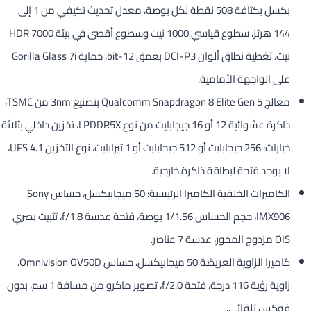
بكسل بكثافة 508 نقطة لكل بوصة، معدل تحديث تكيفي من 1 إلى
144 هرتز، سطوع قياسي 1000 نيت وسطوع أقصى في بيئة HDR 7000
نيت، تغطية نطاق ألوان DCI-P3 بعمق 12-bit، حماية Gorilla Glass 7i
على الواجهة الأمامية.
معالج Qualcomm Snapdragon 8 Elite Gen 5 بتصنيع 3nm من TSMC،
ذاكرة عشوائية 12 أو 16 جيجابايت من نوع LPDDR5X، تخزين داخلي بثلاثة
خيارات: 256 جيجابايت أو 512 جيجابايت أو 1 تيرابايت، نوع التخزين UFS 4.1،
لا يوجد فتحة لبطاقة ذاكرة خارجية.
الكاميرات الخلفية الكاميرا الرئيسية: 50 ميجابيكسل، حساس Sony
IMX906، حجم الحساس 1/1.56 بوصة، فتحة عدسة f/1.8، تثبيت بصري
OIS مزدوج المحور، عدسة 7 عناصر.
كاميرا الزاوية العريضة 50 ميجابيكسل، حساس Omnivision OV50D،
زاوية رؤية 116 درجة، فتحة f/2.0، تصوير ماكرو من مسافة 1 سم، بدون
فوكس تلقائي.