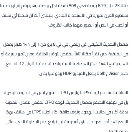
دقة 2K على 6.79 بوصة تعني 508 نقطة لكل بوصة، وهو رقم يتجاوز حد ما
تستطيع العين تمييزه في الاستخدام العادي، بمعنى أنك لن تلاحظ أي تشتت
أو تحبب في النص أو الصور مهما كانت الظروف.
معدل التحديث التكيفي في ريلمي جي تي 8 برو من 1 إلى 144 هرتز يعمل
في الخلفية: حين تقرأ مقالاً ثابتاً ينخفض لتوفير الطاقة، وحين تمرر بسرعة أو
تلعب يرتفع لـ144 هرتز لتعطيك سلاسة واضحة. عمق الألوان 12-bit مع
دعم Dolby Vision يجعل الفيديو HDR يبدو غنياً بصرياً.
الشاشة تستخدم لوحة LTPS وليس LTPO. الفرق ليس في الجودة البصرية
بل في كيفية التحكم بمعدل التحديث. لوحة LTPO تخفض معدل التحديث
بدقة أكبر في حالات الهدوء وتوفر طاقة أكثر. اختيار LTPS في هاتف بهذا
السعر يُعد أحد العوامل التي أسهمت في تراجع عمر البطارية الذي سيأتي
ذكره لاحقاً.