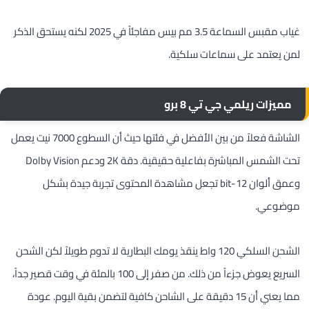
غياب مقبس السماعة 3.5 مم بيس مفاجئاً في 2025 لكنه يستحق الذكر
لمن يعتمد على سماعات سلكية.
مميزات ريلمي جي تي 8 برو
الشاشة فعلاً من بين الأفضل في فئتها حيث أن السطوع 7000 نيت يعمل
تحت الشمس المباشرة بفاعلية حقيقية. دقة 2K ودعم Dolby Vision
وعمق ألوان 12-bit تجعل مشاهدة المحتوى تجربة جيدة بشكل
موضوعي.
الشحن السلكي 120 واط ينقذ يومك البطارية لا تدوم طويلاً لكن الشحن
السريع يعوض جزءاً من ذلك. من صفر إلى 100 بالمئة في وقت قصير جداً،
مما يعني أن 15 دقيقة على الشاحن كافية لتضمن بقية اليوم. عودة