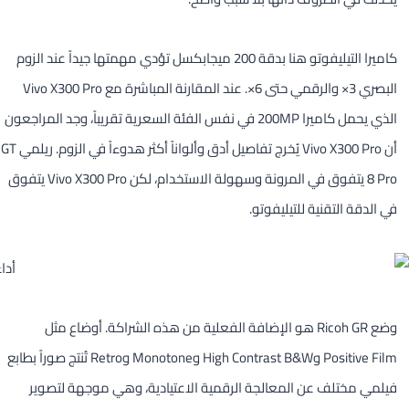
كاميرا التيليفوتو هنا بدقة 200 ميجابكسل تؤدي مهمتها جيداً عند الزوم
البصري 3× والرقمي حتى 6×. عند المقارنة المباشرة مع Vivo X300 Pro
الذي يحمل كاميرا 200MP في نفس الفئة السعرية تقريباً، وجد المراجعون
أن Vivo X300 Pro يُخرج تفاصيل أدق وألواناً أكثر هدوءاً في الزوم. ريلمي GT
8 Pro يتفوق في المرونة وسهولة الاستخدام، لكن Vivo X300 Pro يتفوق
في الدقة التقنية للتيليفوتو.
وضع Ricoh GR هو الإضافة الفعلية من هذه الشراكة. أوضاع مثل
Positive Film وHigh Contrast B&W وMonotone وRetro تُنتج صوراً بطابع
فيلمي مختلف عن المعالجة الرقمية الاعتيادية، وهي موجهة لتصوير