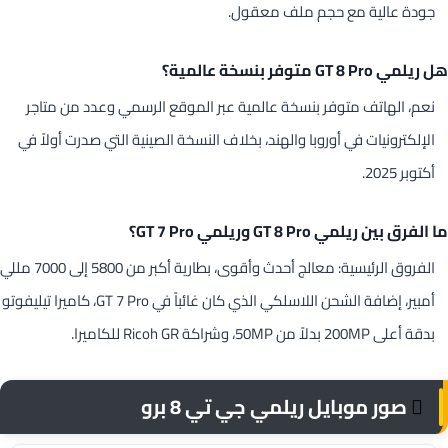
جودة عالية مع حجم ملف معقول.
هل ريلمي GT 8 Pro متوفر بنسخة عالمية؟
نعم، الهاتف متوفر بنسخة عالمية عبر الموقع الرسمي وعدد من متاجر
الإلكترونيات في أوروبا والهند، بخلاف النسخة الصينية التي صدرت أولاً في
أكتوبر 2025.
ما الفرق بين ريلمي GT 8 Pro وريلمي GT 7 Pro؟
الفروق الرئيسية: معالج أحدث وأقوى، بطارية أكبر من 5800 إلى 7000 مللي
أمبير، إضافة الشحن اللاسلكي الذي كان غائباً في GT 7 Pro، كاميرا تيليفوتو
بدقة أعلى 200MP بدلاً من 50MP، وشراكة Ricoh GR للكاميرا.
صور موبايل ريلمي جي تي 8 برو