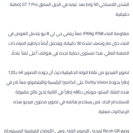
الشحن اللاسلكي 50 واط بعد غيابه في الجيل السابق GT 7 Pro إضافة
حقيقية.
مقاومة الماء IP68 وIP69 معاً ريلمي جي تي 8 برو يتحمل الغوص في
الماء حتى متر ونصف لمدة 30 دقيقة، ويتحمل أيضاً خراطيم المياه ذات
الضغط العالي. هذا مستوى حماية تجده في هواتف أغلى ثمناً عادةً.
تصوير الفيديو من نقاط قوته الحقيقية حيث أن جوده التصوير 4K بـ120
إطاراً بجودة Dolby Vision على الكاميرا الرئيسية والتيليفوتو معاً نادر في
هذه الفئة. السلو-موشن بـ480 إطاراً في الثانية يُخرج نتائج مقبولة
للاستخدام الجاد. لمن يستخدم هاتفه في تصوير محتوى فيديو هذه
الإمكانيات فعلية.
وضع Ricoh GR لمحبي التصوير الفني وهي الأوضاع الفيلمية المستوحاة