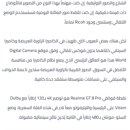
الشارع والصور التوثيقية. إن كنت مهتماً بهذا النوع من التصوير فالأوضاع
ذات قيمة حقيقية. إن كنت تلتقط صور العائلة اليومية فستستخدم الوضع
التلقائي وستنسى وجود Ricoh تماماً.
لكن هناك بعض العيوب التي ظهرت في الكاميرا الزاوية العريضة وكاميرا
السيلفي كلتاهما بدون فوكس تلقائي. وفق موقع Digital Camera
World هذا هو العائق الرئيسي الذي يمنع نظام الكاميرا من منافسة
الأفضل في السوق. الصور القريبة بالزاوية العريضة ستخرج ناعمة الحواف،
والسيلفي على مسافات متوسطة ستفقد حدة كافية.
نقطة قوةفي Realme GT 8 Pro هو توصير 4K بـ120 إطاراً مع Dolby
Vision على الرئيسية والتيليفوتو معاً نادر في هذه الفئة السعرية. وضع
السلو-موشن بـ480 إطاراً في الثانية يُخرج نتائج سينمائية مقبولة.