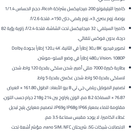
كاميرا التيليفوتو 200 ميجابيكسل بشراكة Ricoh، حجم الحساس 1/1.4
بوصة، زوم بصري 3×، زوم رقمي حتى 150×، فتحة f/2.6.
كاميرا السيلفي: 32 ميجابيكسل تحت الشاشة، فتحة f/2.4، زاوية رؤية 82
درجة، بدون فوكس تلقائي.
تصوير فيديو: 8K بـ30 إطاراً في الثانية، 4K بـ120 إطاراً بجودة Dolby
Vision، 1080P بـ480 إطاراً في وضع السلو-موشن.
بطارية كبيرة 7000 مللي أمبير، شحن سلكي بقدرة 120 واط، شحن
لاسلكي بقدرة 50 واط، شحن عكسي بقدرة 5 واط.
تصميم الموبايل ريلمي جي تي 8 برو الأبعاد: الطول 161.80 × العرض
76.87 × السماكة 8.2 مم، الوزن يتراوح بين 214 و218 جرام حسب اللون،
مقاومة للماء بمعيار IP66 وIP68 وIP69، تصميم معياري يتيح تبديل
غطاء الكاميرا، لا يوجد مقبس سماعة 3.5 مم.
الاتصالات شبكات 5G، شريحتان nano SIM، NFC، مؤشر أشعة تحت