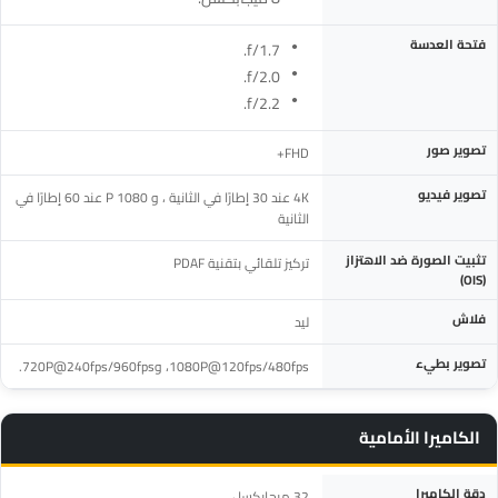
فتحة العدسة
f/1.7.
f/2.0.
f/2.2.
تصوير صور
FHD+
تصوير فيديو
4K عند 30 إطارًا في الثانية ، و 1080 P عند 60 إطارًا في
الثانية
تثبيت الصورة ضد الاهتزاز
تركيز تلقائي بتقنية PDAF
(OIS)
فلاش
ليد
تصوير بطيء
1080P@120fps/480fps، و720P@240fps/960fps.
الكاميرا الأمامية
المواصفة
التفاصيل
دقة الكاميرا
32 ميجابكسل