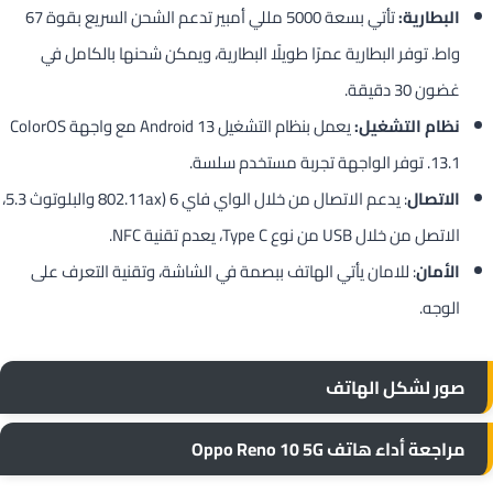
البطارية:
تأتي بسعة 5000 مللي أمبير تدعم الشحن السريع بقوة 67
واط. توفر البطارية عمرًا طويلًا البطارية، ويمكن شحنها بالكامل في
غضون 30 دقيقة.
نظام التشغيل:
يعمل بنظام التشغيل Android 13 مع واجهة ColorOS
13.1. توفر الواجهة تجربة مستخدم سلسة.
الاتصال
: يدعم الاتصال من خلال الواي فاي 6 (802.11ax والبلوتوث 5.3،
الاتصل من خلال USB من نوع Type C، يعدم تقنية NFC.
الأمان
: للامان يأتي الهاتف ببصمة في الشاشة، وتقنية التعرف على
الوجه.
صور لشكل الهاتف
مراجعة أداء هاتف Oppo Reno 10 5G