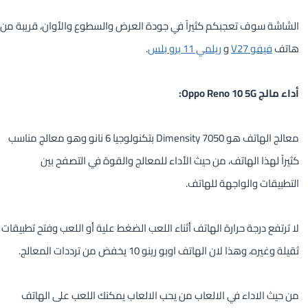
الشاشة سوف تعجبكم كثيراً في جودة العرض والسطوع والأوان، قريبة من
هاتف
فيفو V27
و
ريلمي 11 برو بلس
.
أداء مالج Oppo Reno 10 5G:
معالج الهاتف هو Dimensity 7050 بتكنولوجيا 6 نانو وهو معالج مناسب
كثيراً لهذا الهاتف، من حيث الأداء للمعالج والقوة في التصفح بين
التطبيقات والواجهة للهاتف.
لا ترتفع درجة حرارة الهاتف أثناء اللعب الضغط علية أو اللعب وفتح تطبيقات
ثقيلة وغيره، وهذا لان الهاتف اوبو رينو 10 يخفض من ترددات المعالج.
من حيث الاداء في الالعاب من يحب الالعاب يمكنك اللعب على الهاتف