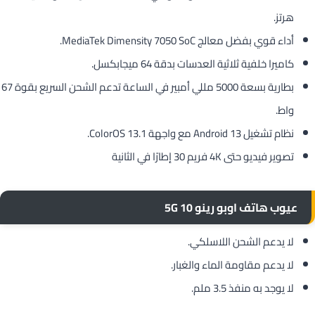
هرتز.
أداء قوي بفضل معالج MediaTek Dimensity 7050 SoC.
كاميرا خلفية ثلاثية العدسات بدقة 64 ميجابكسل.
بطارية بسعة 5000 مللي أمبير في الساعة تدعم الشحن السريع بقوة 67
واط.
نظام تشغيل Android 13 مع واجهة ColorOS 13.1.
تصوير فيديو حتى 4K فريم 30 إطارًا في الثانية
عيوب هاتف
اوبو رينو 10 5G
لا يدعم الشحن اللاسلكي.
لا يدعم مقاومة الماء والغبار.
لا يوجد به منفذ 3.5 ملم.