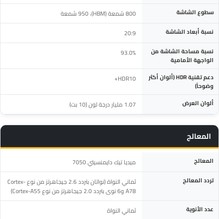
سطوع الشاشة
800 شمعة (HBM)، 950 شمعة
نسبة أبعاد الشاشة
20:9
نسبة مساحة الشاشة من
93.0%
الواجهة الأمامية
دعم تقنية HDR (ألوان أكثر
HDR10+
وضوحاً)
ألوان العرض
1.07 مليار درجة لون (10 بت)
المعالج
المواصفة
التفاصيل
المعالج
ميديا ​​تيك دايمنسيتي 7050
تردد المعالج
ثماني النواة (نواتان بتردد 2.6 جيجاهرتز من نوع Cortex-
A78 و6 نوى بتردد 2.0 جيجاهرتز من نوع Cortex-A55)
عدد الأنوية
ثماني النواة