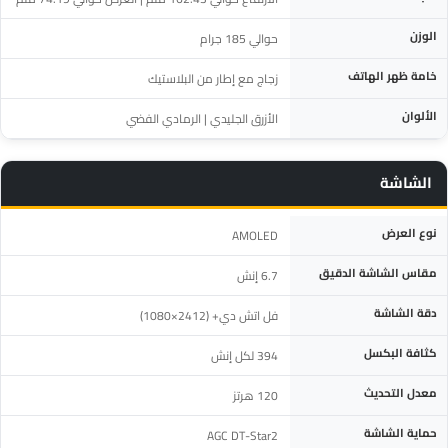
الوزن
حوالي 185 جرام
خامة ظهر الهاتف
زجاج مع إطار من البلاستيك
الألوان
الأزرق الجليدي | الرمادي الفضي
الشاشة
المواصفة
التفاصيل
نوع العرض
AMOLED
مقاس الشاشة الدقيق
6.7 إنش
دقة الشاشة
فل اتش دي+ (2412×1080)
كثافة البكسل
394 لكل إنش
معدل التحديث
120 هرتز
حماية الشاشة
AGC DT-Star2