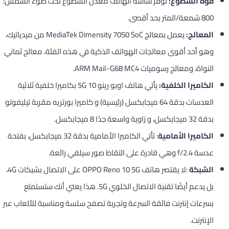
قوة السطوع:
توفر شاشة الهاتف معدل السطوع تحت ضوء الشمس:
800 شمعة/المتر بحد أقصى.
المعالج:
يعمل بمعالج MediaTek Dimensity 7050 SoC من ميدياتيك،
وهو أحد أقوى معالجات الهواتف الذكية في هذه الفئة، معالج ثماني
النواة، ومعالج رسوميات ARM Mail-G68 MC4.
الكاميرا الخلفية:
يأتي هاتف اوبو رينو 10 5G بكاميرا خلفية ثلاثية
العدسات بدقة 64 ميجابكسل (رئيسية) و كاميرا بورتريه مقربة تيليفوتو
بدقة 32 ميجابكسل، و زاوية واسعة جدًا 8 ميجابكسل.
الكاميرا الأمامية
: تأتي الكاميرا الأمامية بدقة 32 ميجابكسل، بفتحة
عدسة f/2.4 وهي قادرة على التقاط صور سيلفي رائعة.
الشبكة
:لا يقتصر هاتف OPPO Reno 10 5G على الاتصال بشبكات 4G،
بل يدعم أيضًا تقنية الاتصال الخلوي 5G. هذا يعني أنك ستستمتع
بسرعات إنترنت فائقة السرعة وتجربة تصفح سلسة ومناسبة للألعاب عبر
الإنترنت.