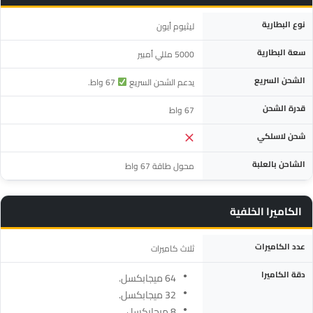
المواصفة
التفاصيل
نوع البطارية
ليثيوم أيون
سعة البطارية
5000 مللي أمبير
الشحن السريع
يدعم الشحن السريع
67 واط.
قدرة الشحن
67 واط
شحن لاسلكي
الشاحن بالعلبة
محول طاقة 67 واط
الكاميرا الخلفية
المواصفة
التفاصيل
عدد الكاميرات
ثلاث كاميرات
دقة الكاميرا
64 ميجابكسل.
32 ميجابكسل.
8 ميجابكسل.