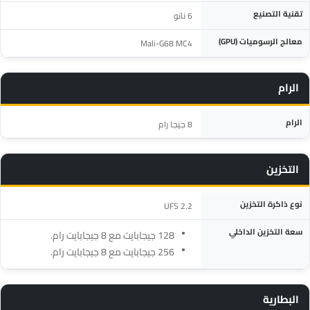
تقنية التصنيع
6 نانو
معالج الرسوميات (GPU)
Mali-G68 MC4
الرام
المواصفة
التفاصيل
الرام
8 جيجا رام
التخزين
المواصفة
التفاصيل
نوع ذاكرة التخزين
UFS 2.2
سعة التخزين الداخلي
128 جيجابايت مع 8 جيجابايت رام.
256 جيجابايت مع 8 جيجابايت رام.
البطارية