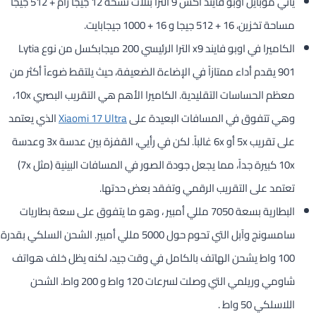
يأتي موبايل اوبو فايند اكس 9 الترا بثلاث نسخة 12 جيجا رام + 512 جيجا
مساحة تخزين، 16 + 512 جيجا و 16 + 1000 جيجابايت.
الكاميرا في اوبو فايند x9 الترا الرئيسي 200 ميجابكسل من نوع Lytia
901 يقدم أداء ممتازاً في الإضاءة الضعيفة، حيث يلتقط ضوءاً أكثر من
معظم الحساسات التقليدية. الكاميرا الأهم هي التقريب البصري 10x،
وهي تتفوق في المسافات البعيدة على
Xiaomi 17 Ultra
الذي يعتمد
على تقريب 5x أو 6x غالباً. لكن في رأيي، القفزة بين عدسة 3x وعدسة
10x كبيرة جداً، مما يجعل جودة الصور في المسافات البينية (مثل 7x)
تعتمد على التقريب الرقمي وتفقد بعض حدتها.
البطارية بسعة 7050 مللي أمبير ، وهو ما يتفوق على سعة بطاريات
سامسونج وآبل التي تحوم حول 5000 مللي أمبير. الشحن السلكي بقدرة
100 واط يشحن الهاتف بالكامل في وقت جيد، لكنه يظل خلف هواتف
شاومي وريلمي التي وصلت لسرعات 120 واط و 200 واط. الشحن
اللاسلكي 50 واط .