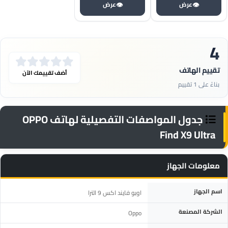
👁
👁
عرض
عرض
4
تقييم الهاتف
أضف تقييمك الآن
بناءً على 1 تقييم
جدول المواصفات التفصيلية لهاتف OPPO
Find X9 Ultra
معلومات الجهاز
المواصفة
التفاصيل
اسم الجهاز
اوبو فايند اكس 9 الترا
الشركة المصنعة
Oppo