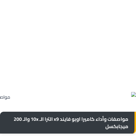
مواصفات وأداء كاميرا اوبو فايند x9 الترا الـ 10x والـ 200
ميجابكسل