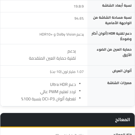
نسبة أبعاد الشاشة
19.8:9
نسبة مساحة الشاشة من
94.6%
الواجهة الأمامية
دعم تقنية HDR (ألوان أكثر
يدعم Dolby Vision و +HDR10
وضوحاً)
حماية العين من الضوء
يدعم
الأزرق
تقنية حماية العين المتقدمة
ألوان العرض
1.07 مليار لون (10-بت)
مميزات الشاشة
دعم Ultra HDR
تردد تعتيم PWM عالي
تغطية ألوان DCI-P3 بنسبة 100%
المعالج
المواصفة
التفاصيل
فئة المعالج