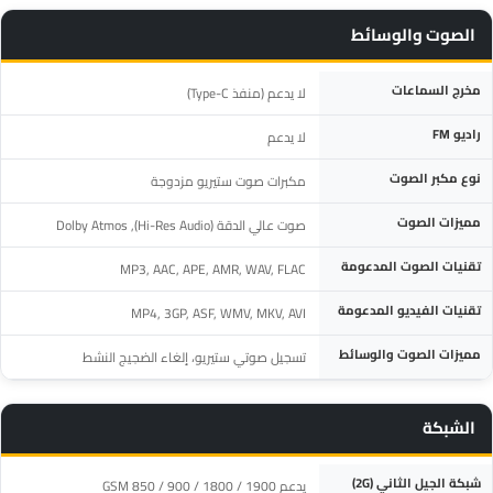
الصوت والوسائط
المواصفة
التفاصيل
مخرج السماعات
لا يدعم (منفذ Type-C)
راديو FM
لا يدعم
نوع مكبر الصوت
مكبرات صوت ستيريو مزدوجة
مميزات الصوت
صوت عالي الدقة (Hi-Res Audio), Dolby Atmos
تقنيات الصوت المدعومة
MP3, AAC, APE, AMR, WAV, FLAC
تقنيات الفيديو المدعومة
MP4, 3GP, ASF, WMV, MKV, AVI
مميزات الصوت والوسائط
تسجيل صوتي ستيريو، إلغاء الضجيج النشط
الشبكة
المواصفة
التفاصيل
شبكة الجيل الثاني (2G)
يدعم GSM 850 / 900 / 1800 / 1900