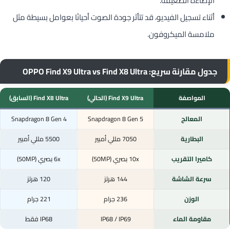
الإضاءة الضعيفة.
أثناء تسجيل الفيديو، قد تتأثر جودة الصوت أحيانًا بعوامل بسيطة مثل
ملامسة الميكروفون.
جدول مقارنة سريع: OPPO Find X9 Ultra vs Find X8 Ultra
المواصفة
Find X9 Ultra (الحالي)
Find X8 Ultra (السابق)
المعالج
Snapdragon 8 Gen 5
Snapdragon 8 Gen 4
البطارية
7050 مللي أمبير
5500 مللي أمبير
كاميرا التقريب
10x بصري (50MP)
6x بصري (50MP)
سرعة الشاشة
144 هرتز
120 هرتز
الوزن
236 جرام
221 جرام
مقاومة الماء
IP68 / IP69
IP68 فقط