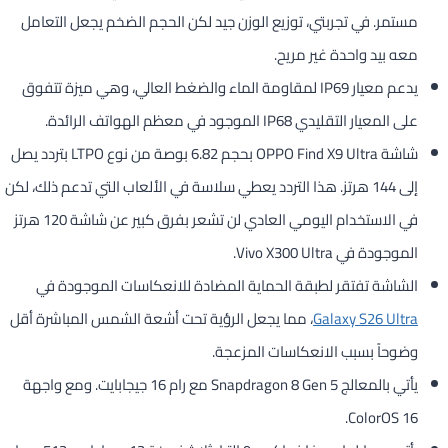
مستمر. في تجربتي، توزيع الوزن جيد لكن الحجم الضخم يجعل التعامل
معه بيد واحدة غير مريح.
يدعم معيار IP69 لمقاومة الماء والضغط العالي، وهي ميزة تتفوق
على المعيار التقليدي IP68 الموجود في معظم الهواتف الرائدة.
شاشة OPPO Find X9 Ultra بحجم 6.82 بوصة من نوع LTPO بتردد يصل
إلى 144 هرتز. هذا التردد يعطي سلاسة في الألعاب التي تدعم ذلك، لكن
في الاستخدام اليومي العادي لن تشعر بفرق كبير عن شاشة 120 هرتز
الموجودة في Vivo X300 Ultra.
الشاشة تفتقر لطبقة الحماية المضادة للانعكاسات الموجودة في
Galaxy S26 Ultra
، مما يجعل الرؤية تحت أشعة الشمس المباشرة أقل
وضوحاً بسبب الانعكاسات المزعجة.
يأتي بالمعالج Snapdragon 8 Gen 5 مع رام 16 جيجابايت. ومع واجهة
ColorOS 16.