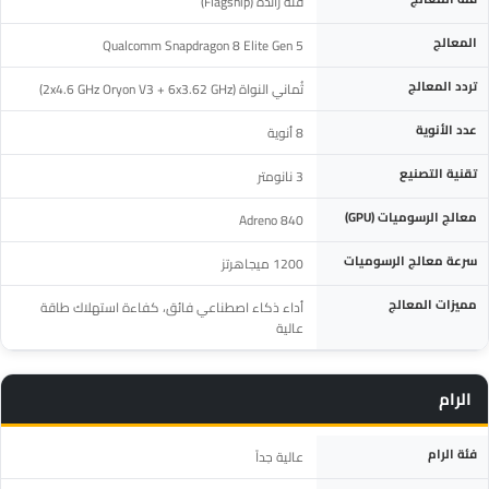
فئة رائدة (Flagship)
المعالج
Qualcomm Snapdragon 8 Elite Gen 5
تردد المعالج
ثُماني النواة (2x4.6 GHz Oryon V3 + 6x3.62 GHz)
عدد الأنوية
8 أنوية
تقنية التصنيع
3 نانومتر
معالج الرسوميات (GPU)
Adreno 840
سرعة معالج الرسوميات
1200 ميجاهرتز
مميزات المعالج
أداء ذكاء اصطناعي فائق، كفاءة استهلاك طاقة
عالية
الرام
المواصفة
التفاصيل
فئة الرام
عالية جداً