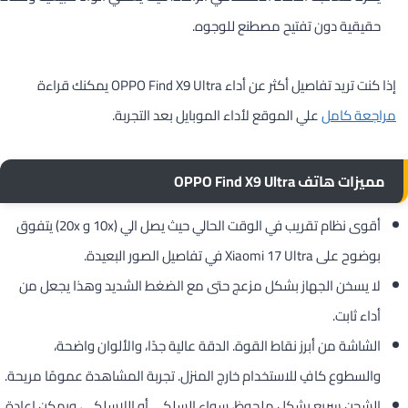
حقيقية دون تفتيح مصطنع للوجوه.
إذا كنت تريد تفاصيل أكثر عن أداء OPPO Find X9 Ultra يمكنك قراءة
مراجعة كامل
علي الموقع لأداء الموبايل بعد التجربة.
مميزات هاتف OPPO Find X9 Ultra
أقوى نظام تقريب في الوقت الحالي حيث يصل الي (10x و 20x) يتفوق
بوضوح على Xiaomi 17 Ultra في تفاصيل الصور البعيدة.
لا يسخن الجهاز بشكل مزعج حتى مع الضغط الشديد وهذا يجعل من
أداء ثابت.
الشاشة من أبرز نقاط القوة. الدقة عالية جدًا، والألوان واضحة،
والسطوع كافٍ للاستخدام خارج المنزل. تجربة المشاهدة عمومًا مريحة.
الشحن سريع بشكل ملحوظ، سواء السلكي أو اللاسلكي، ويمكن إعادة