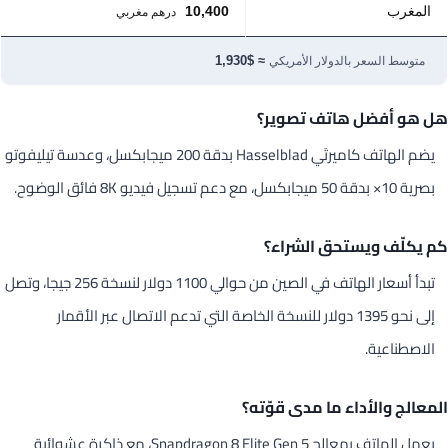
المغرب
10,400
درهم مغربي
≈ $1,930
متوسط السعر بالدولار الأمريكي
هل هو أفضل هاتف تصوير؟
يضم الهاتف كاميرتَي Hasselblad بدقة 200 ميجابكسل، وعدسة تيليفوتو
بصرية 10× بدقة 50 ميجابكسل، مع دعم تسجيل فيديو 8K فائق الوضوح.
كم يكلّف ويستحق الشراء؟
تبدأ أسعار الهاتف في الصين من حوالي 1100 دولار لنسخة 256 جيجا، وتصل
إلى نحو 1395 دولار للنسخة الخاصة التي تدعم الاتصال عبر الأقمار
الاصطناعية.
المعالج والأداء ما مدى قوّته؟
يعمل الهاتف بمعالج Snapdragon 8 Elite Gen 5، مع ذاكرة عشوائية