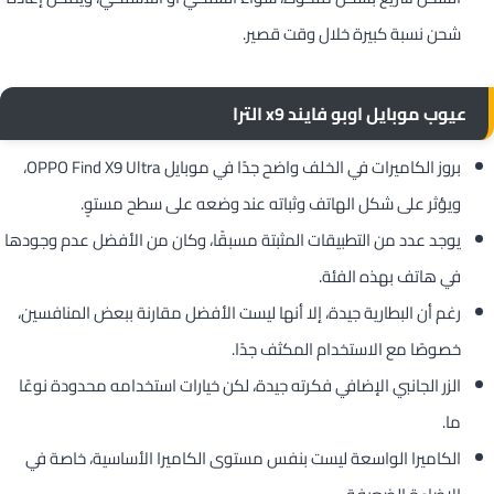
شحن نسبة كبيرة خلال وقت قصير.
عيوب موبايل اوبو فايند x9 الترا
بروز الكاميرات في الخلف واضح جدًا في موبايل OPPO Find X9 Ultra،
ويؤثر على شكل الهاتف وثباته عند وضعه على سطح مستوٍ.
يوجد عدد من التطبيقات المثبتة مسبقًا، وكان من الأفضل عدم وجودها
في هاتف بهذه الفئة.
رغم أن البطارية جيدة، إلا أنها ليست الأفضل مقارنة ببعض المنافسين،
خصوصًا مع الاستخدام المكثف جدًا.
الزر الجانبي الإضافي فكرته جيدة، لكن خيارات استخدامه محدودة نوعًا
ما.
الكاميرا الواسعة ليست بنفس مستوى الكاميرا الأساسية، خاصة في