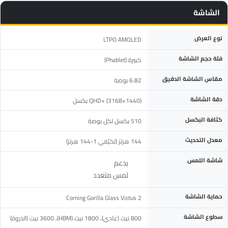
الشاشة
المواصفة
التفاصيل
نوع العرض
LTPO AMOLED
فئة حجم الشاشة
كبيرة (Phablet)
مقاس الشاشة الدقيق
6.82 بوصة
دقة الشاشة
QHD+ (3168×1440) بكسل
كثافة البكسل
510 بكسل لكل بوصة
معدل التحديث
144 هرتز (تكيّفي 1-144 هرتز)
شاشة اللمس
يدعم
لمس متعدد
حماية الشاشة
Corning Gorilla Glass Victus 2
سطوع الشاشة
800 نيت (عادي)، 1800 نيت (HBM)، 3600 نيت (الذروة)