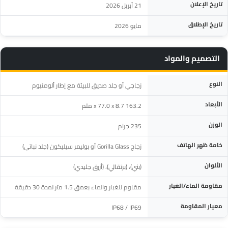
تاريخ الإعلان
21 أبريل 2026
تاريخ الإطلاق
مايو 2026
التصميم والمواد
المواصفة
التفاصيل
النوع
زجاجي أو جلد صديق للبيئة مع إطار ألومنيوم
الأبعاد
163.2 x 77.0 x 8.7 ملم
الوزن
235 جرام
خامة ظهر الهاتف
زجاج Gorilla Glass أو بوليمر سيليكون (جلد نباتي)
الألوان
(بني)، (برتقالي)، (أزرق جليدي)
مقاومة الماء/الغبار
مقاوم للغبار والماء بعمق 1.5 متر لمدة 30 دقيقة
معيار المقاومة
IP68 / IP69