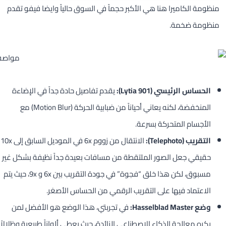
منظومة الكاميرا هنا هي الأكبر حجماً في السوق حالياً وايضا فيفو تقدم
منظومة ضخمة.
الحساس الرئيسي (Lytia 901):
يقدم تفاصيل حادة جداً في الإضاءة
المنخفضة، لكنه يعاني أحياناً من ضبابية الحركة (Motion Blur) مع
الأجسام المتحركة بسرعة.
التقريب (Telephoto):
الانتقال من زووم 6x في الموديل السابق إلى 10x
حقيقي جعل الصور الملتقطة من مسافات بعيدة جداً نظيفة بشكل غير
مسبوق، لكن هذا خلق “فجوة” في جودة التقريب بين 6x و 9x، حيث يتم
الاعتماد فيها على التقريب الرقمي من الحساس الأصغر.
وضع Hasselblad Master:
في تجربتي، هذا الوضع هو الأفضل لمن
يكره معالجة الذكاء الاصطناعي الزائدة، حيث يعطي ألواناً طبيعية وظلالاً