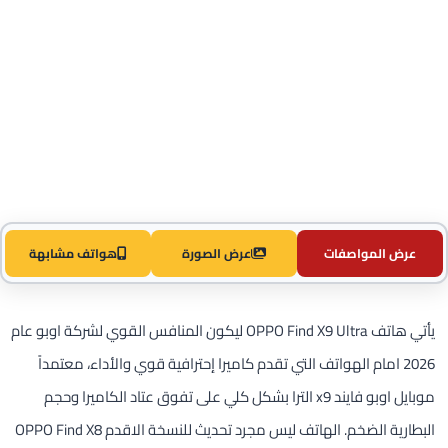
عرض المواصفات
عرض الصورة
هواتف مشابهة
يأتي هاتف OPPO Find X9 Ultra ليكون المنافس القوي لشركة اوبو عام
2026 امام الهواتف التي تقدم كاميرا إحترافية قوي والأداء، معتمداً
موبايل اوبو فايند x9 الترا بشكل كلي على تفوق عتاد الكاميرا وحجم
البطارية الضخم. الهاتف ليس مجرد تحديث للنسخة الاقدم OPPO Find X8