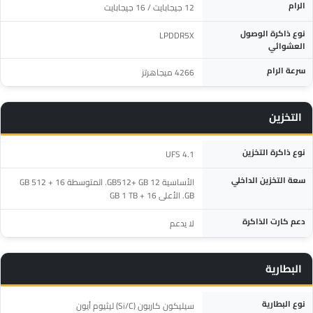
الرام
12 جيجابايت / 16 جيجابايت
نوع ذاكرة الوصول
LPDDR5X
العشوائي
سرعة الرام
4266 ميجاهرتز
التخزين
المواصفة
التفاصيل
نوع ذاكرة التخزين
UFS 4.1
سعة التخزين الداخلي
الأساسية 12 GB512+ GB. المتوسطة 16 GB 512 +
GB. الأعلى 16 + GB 1 TB
دعم كارت الذاكرة
لا يدعم
البطارية
المواصفة
التفاصيل
نوع البطارية
سيليكون كاربون (Si/C) ليثيوم أيون