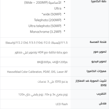
دقة الكاميرا
الأساسية (Wide – 200MP)
Ultra
wide (50MP)*
Telephoto (200MP)
Ultra telephoto (50MP)
Monochrome (3.2MP)
فتحة العدسة
f/1.5 (رئيسية)، f/2.2 (3x)، f/3.5 (10x)، f/2.0 (واسعة)
تصوير صور
صور بدقة فائقة مع HDR وتصوير ليلي متطور
تصوير فيديو
8K@30fps, 4K@120fps
مميزات الكاميرا
Hasselblad Color Calibration, PDAF, OIS, Laser AF
تثبيت الصورة ضد الاهتزاز
يدعم (OIS) على 3 عدسات
(OIS)
التقريب
زوم بصري 3x و 10x، زوم رقمي حتى 120x
فلاش
LED flash