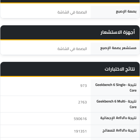
المواصفة
التفاصيل
بصمة الإصبع
البصمة في الشاشة
أجهزة الاستشعار
المواصفة
التفاصيل
مستشعر بصمة الإصبع
البصمة في الشاشة
نتائج الاختبارات
المواصفة
التفاصيل
نتيجة Geekbench 6 Single-
973
Core
نتيجة Geekbench 6 Multi-
2763
Core
نتيجة AnTuTu الإجمالية
590616
نتيجة AnTuTu للمعالج
191351