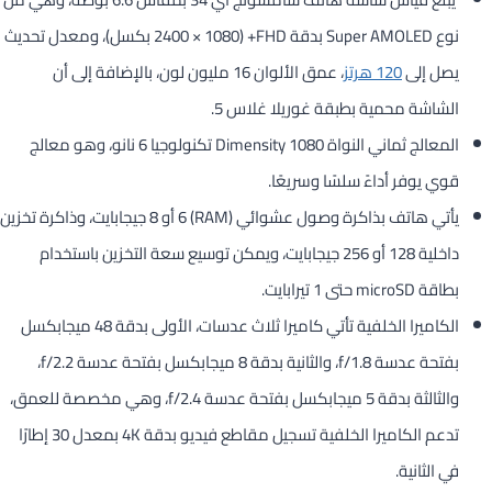
نوع Super AMOLED بدقة FHD+ (2400 × 1080 بكسل)، ومعدل تحديث
يصل إلى
120 هرتز
، عمق الألوان 16 مليون لون، بالإضافة إلى أن
الشاشة محمية بطبقة غوريلا غلاس 5.
المعالج ثماني النواة Dimensity 1080 تكنولوجيا 6 نانو، وهو معالج
قوي يوفر أداءً سلسًا وسريعًا.
يأتي هاتف بذاكرة وصول عشوائي (RAM) 6 أو 8 جيجابايت، وذاكرة تخزين
داخلية 128 أو 256 جيجابايت، ويمكن توسيع سعة التخزين باستخدام
بطاقة microSD حتى 1 تيرابايت.
الكاميرا الخلفية تأتي كاميرا ثلاث عدسات، الأولى بدقة 48 ميجابكسل
بفتحة عدسة f/1.8، والثانية بدقة 8 ميجابكسل بفتحة عدسة f/2.2،
والثالثة بدقة 5 ميجابكسل بفتحة عدسة f/2.4، وهي مخصصة للعمق،
تدعم الكاميرا الخلفية تسجيل مقاطع فيديو بدقة 4K بمعدل 30 إطارًا
في الثانية.