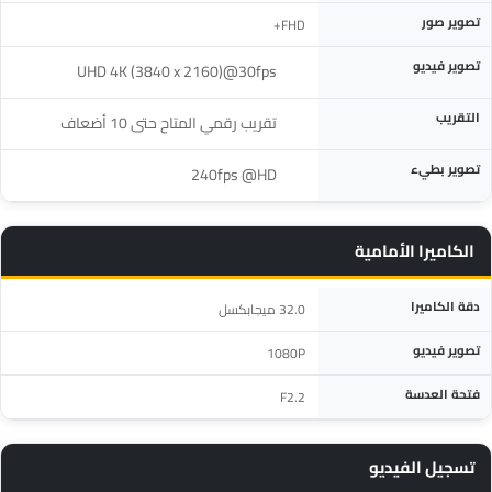
تصوير صور
FHD+
تصوير فيديو
‎UHD 4K (3840 x 2160)@30fps‎
التقريب
تصوير بطيء
‎240fps @HD‎
الكاميرا الأمامية
المواصفة
التفاصيل
دقة الكاميرا
32.0 ميجابكسل
تصوير فيديو
1080P
فتحة العدسة
F2.2
تسجيل الفيديو