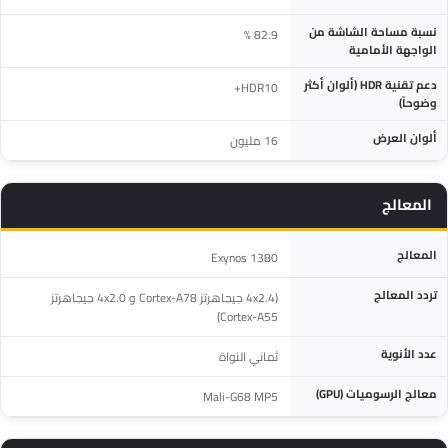
نسبة مساحة الشاشة من
82.9 %
الواجهة الأمامية
دعم تقنية HDR (ألوان أكثر
HDR10+
وضوحاً)
ألوان العرض
16 مليون
المعالج
المواصفة
التفاصيل
المعالج
Exynos 1380
تردد المعالج
(4x2.4 جيجاهرتز Cortex-A78 و 4x2.0 جيجاهرتز
Cortex-A55)
عدد الأنوية
ثماني النواة
معالج الرسوميات (GPU)
Mali-G68 MP5