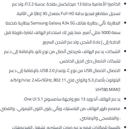
الكاميرا الأمامية بدقة 13 ميجابكسل بفتحة عدسة f/2.2، وتدعم
تسجيل مقاطع فيديو بدقة Full HD بمعدل 30 إطارًا في الثانية.
البطارية: تأتي بطارية هاتف Samsung Galaxy A34 5G ببطارية ضخمة
سعة 5000 مللي أمبير، مما يتيح لك استخدام الهاتف لفترة طويلة قبل
الحاجة إلى إعادة الشحن، وتدعم الشحن السريع.
الشبكات: يدعم الهاتف شريحتين أتصال من نوع نانو، بالإضافة إلى دعم
لشبكات الاتصال حتى الجيل الخامس.
الاتصال: الاتصال USB من نوع C، بإصدار USB 2.0، بالإضافة إلى دعم
البلوتوث بأصدار 5.3 والواي فاي 802.11 a/b/g/n/ac 2.4G+5GHz,
VHT80 MIMO.
يدعم الهاتف أندرويد 13 مع واجهة سامسونج One UI 5.1.
مصمم ظهر الهاتف من البلاستيك، ويأتي بلون اللون الليموني ، والفضي
، والبنفسجي والرصاصي.
بالنسبة للمؤثرات فهو يدعم صوت الاستيريو, تشغيل الفيديوهات