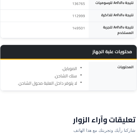
نتيجة AnTuTu للرسوميات
136765
نتيجة AnTuTu للذاكرة
112999
نتيجة AnTuTu لتجربة
149501
المستخدم
محتويات علبة الجهاز
المواصفة
التفاصيل
المحتويات
الموبايل.
سلك الشاحن.
لا يتوفر داخل العلبة محول الشاحن.
تعليقات وآراء الزوار
شاركنا رأيك وتجربتك مع هذا الهاتف