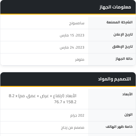
معلومات الجهاز
المواصفة
التفاصيل
الشركة المصنعة
سامسونج
تاريخ الإعلان
2023، 15 مارس
تاريخ الإطلاق
2023، 24 مارس
حالة الجهاز
متوفر
التصميم والمواد
المواصفة
التفاصيل
الأبعاد
الأبعاد (ارتفاع × عرض × عمق، مم) ‎8.2 x
76.7 x 158.2‎
الوزن
202 جرام
خامة ظهر الهاتف
مصمم من زجاج