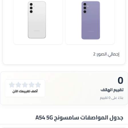
مواصفات Samsung A54 5G
سامسونج A54
إجمالي الصور: 2
0
تقييم الهاتف
أضف تقييمك الآن
بناءً على 0 تقييم
جدول المواصفات سامسونج A54 5G