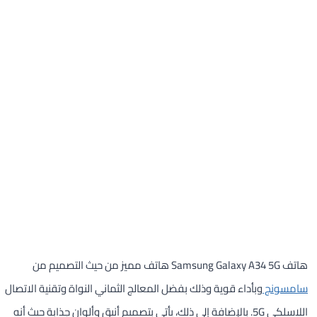
هاتف Samsung Galaxy A34 5G هاتف مميز من حيث التصميم من
سامسونج
وبأداء قوية وذلك بفضل المعالج الثماني النواة وتقنية الاتصال
اللاسلكي 5G. بالإضافة إلى ذلك، يأتي بتصميم أنيق وألوان جذابة حيث أنه