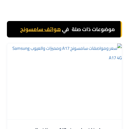
موضوعات ذات صلة
في
هواتف سامسونج