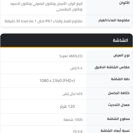
الألوان
الربع الوان: الأبيض وباللون اليموني وباللون الاسود
وباللون البنفسجي
مقاومة الماء/الغبار
مقاوم للغبار والماء IP67 (حتى 1 متر لمدة 30 دقيقة)
الشاشة
المواصفة
التفاصيل
نوع العرض
Super AMOLED
مقاس الشاشة الدقيق
6.4 إنش
دقة الشاشة
‎1080 x 2340 (FHD+)‎
كثافة البكسل
403 لكل إنش
معدل التحديث
‎120 هرتز‎
سطوع الشاشة
1000 شمعة
نسبة أبعاد الشاشة
19.5:9