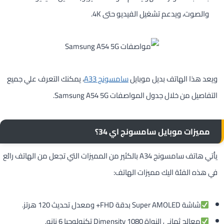
والصوت، ويدعم تشغيل الفيديو حتى 4K.
ويعد هذا الهاتف بديل موبايل
سامسونج A33
، يمكنك التعرف علي جميع
التفاصيل من خلال جدول المواصفات Samsung A54 5G.
مميزات موبايل سامسونج اي 34؟
يأتي هاتف سامسونج A34 بالكثير من المميزات التي تجعل من الهاتف رائع
في هذه الفئة اليك مميزات الهاتف:
شاشة Super AMOLED بدقة FHD+ ومعدل تحديث 120 هرتز.
معالج ثماني النواة Dimensity 1080 تكنولوجيا 6 نانو.