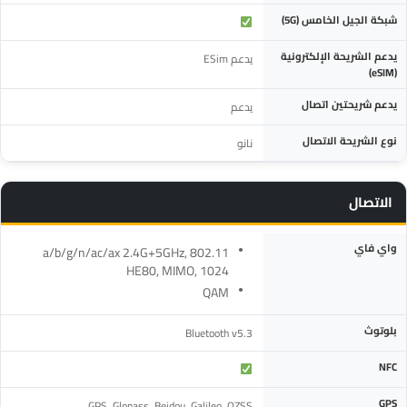
شبكة الجيل الخامس (5G)
يدعم الشريحة الإلكترونية
يدعم ESim
(eSIM)
يدعم شريحتين اتصال
يدعم
نوع الشريحة الاتصال
نانو
الاتصال
المواصفة
التفاصيل
واي فاي
802.11 a/b/g/n/ac/ax 2.4G+5GHz,
HE80, MIMO, 1024
QAM
بلوتوث
Bluetooth v5.3
NFC
GPS
GPS, Glonass, Beidou, Galileo, QZSS