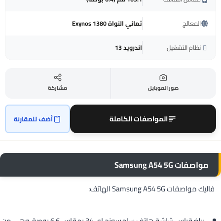
المعالج
ثماني النواة Exynos 1380
نظام التشغيل
اندرويد 13
صور الموبايل
مشاركة
المواصفات الكاملة
أضف للمقارنة
مواصفات Samsung A54 5G
فاليك مواصفات Samsung A54 5G الهاتف:
يبلغ قياس شاشة هاتف سامسونج اي 34 بمقاس 6.6 بوصة، وهي من