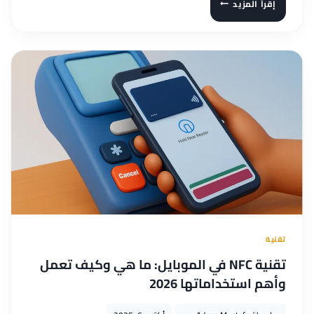
إقرأ المزيد
معالج
سناب
دراجون
8
ايليت
جين
5
كل
ما
تحتاج
معرفته
تقنية
تقنية NFC في الموبايل: ما هي وكيف تعمل
وأهم استخداماتها 2026