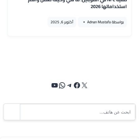
استخداماتها 2026
بواسطة
Adnan Mustafa
أكتوبر 6, 2025
إكس
فيسبوك
تيليجرام
واتساب
يوتيوب