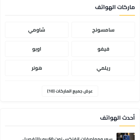
ماركات الهواتف
سامسونج
شاومي
فيفو
اوبو
ريلمي
هونر
موتورولا
ابل
عرض جميع الماركات (10)
وان بلس
انفنكس
أحدث الهواتف
سعر ومواصفات انفنكس نوت 60 برو بالتفصيل