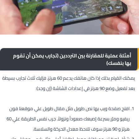
أمثلة عملية للمقارنة بين الترددين (تجارب يمكن أن تقوم
بها بنفسك)
يمكنك القيام بذلك إذا كان هاتفك يدعم 60 هرتز، فإليك ثلاث تجارب بسيطة
بعد تفعيل وضع 90 هرتز في إعدادات الشاشة (إن وجد):
افتح صفحة ويب بها نص طويل مثل مقال طويل علي موقعنا فون
ريفيو ومرّر بسرعة إصبعك صعوداً ونزولاً. جرب نفس الطريقة علي 60
هرتز و 90 هرتز سوف تلاحظ معدل الحركة والسلاسة.