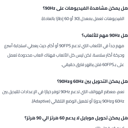
هل يمكن مشاهدة الفيديوهات على 90Hz؟
الفيديوهات تعمل بمعدل (30 أو 60 إطارًا بالعادة).
هل 90Hz مهم للألعاب؟
مهم جداً في الألعاب التي تدعم 90FPS أو أكثر، حيث يعطي استجابة أسرع
وحركة أكثر سلاسة. لكن ليس كل الألعاب فهناك العاب محدودة تعمل
على بـ60FPS فلن يظهر فارق حقيقي.
هل يمكن التحويل بين 60Hz و90Hz؟
نعم، معظم الهواتف التي تدعم 90Hz توفر خيارًا في الإعدادات للتبديل بين
60Hz و90Hz يدويًا أو تفعيل الوضع التلقائي (Adaptive).
هل يمكن تحويل موبايل لا يدعم 60 هرتز الي 90 هرتز؟