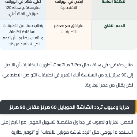
التكلفة العامة
أرخص في الهواتف
أغلى، شائع في الهواتف
الاقتصادية
المتوسطة ،و هناك 120
هرتز في الفئة أعلي.
الدعم التقني
متوافق مع معظم
يتطلب دعمًا من التطبيقات
التطبيقات
للاستفادة الكاملة،
والألعاب ايضاً يجب أن تدعم
لكي تستفيد من ذلك.
مثال حقيقي: في هاتف مثل OnePlus 7 Pro، أظهرت الاختبارات أن التبديل
إلى 90 هرتز يزيد من السلاسة أثناء التمرير في تطبيقات التواصل الاجتماعي،
لكن يقلل من عمر البطارية.
مزايا وعيوب تردد الشاشة الموبايل 60 هرتز مقابل 90 هرتز
لنفصل المزايا والعيوب في جداول منفصلة لتسهيل الفهم ، مع التركيز على
الاستخدام اليومي مثل “تردد شاشة موبايل للألعاب” أو “توفير بطارية