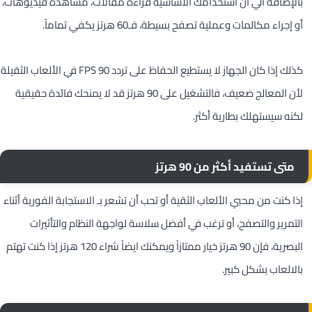
بالإضافة الي أن استخدامك الأساسية قراءة مقالات، مشاهدة فيديوهات،
أو إجراء مكالمات وعملية تصفح بسيطة، فـ60 هرتز يكفي تماماً.
كذلك إذا كان الجهاز لا يستطيع الحفاظ على تردد 90 FPS في الألعاب الثقيلة
لأن المعالج ضعيف، فالتشغيل على 90 هرتز قد لا يمنحك فائدة حقيقية
لكنه سيستهلك بطارية أكثر.
متى تستفيد أكثر من 90 هرتز
إذا كنت من محبي الألعاب الثقية أو تحب أن تشعر بـ الاستجابة الفورية أثناء
التمرير والتصفح، أو ترغب في أفضل سلاسة لواجهة النظام والتأثيرات
البصرية، فإن 90 هرتز خيار ممتازاً ويمكنك ايضاً شراء 120 هرتز إذا كنت تهتم
بالالعاب بشكل كبير.