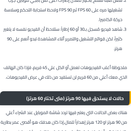
شغّل لعبة تسمح باختيار معدل إطارات أعلى مثل بابجي موبايل. جرّب
تشغيلها مره على 60 FPS ثم 90 FPS ولاحظ استجابة التحكم وسلاسة
حركة الكاميرا.
شاهد فيديو مُسجل بـ30 أو 60 إطاراً: ستلاحظ أن الفيديو نفسه لا يتغير
كثيراً، لكن قوائم التشغيل والتمرير أثناء المشاهدة تبدو أنعم على 90
هرتز.
ملحوظة أغلب الفيديوهات تعمل أو الكل علي 45 فريم، فإذا كان الهاتف
الذي معك أعلي من 60 فريم لن تستفيد من ذلك في عرض الفيديوهات.
حالات لا يستحق فيها 90 هرتز (متى تختار 60 هرتز)
هناك بعض الحالات التي يعتبر فيها تردد شاشة الموبايل عند الشراء أعلي
من 90 هرتز او 120 هرتز إهداراُ للمال.إذا كان هدفك هو أقصى عمر بطارية