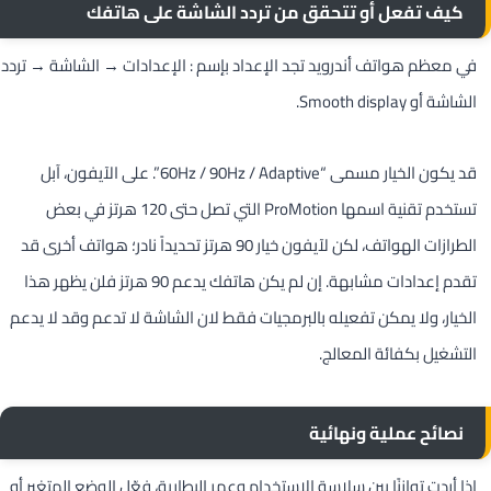
كيف تفعل أو تتحقق من تردد الشاشة على هاتفك
في معظم هواتف أندرويد تجد الإعداد بإسم : الإعدادات → الشاشة → تردد
الشاشة أو Smooth display.
قد يكون الخيار مسمى “60Hz / 90Hz / Adaptive”. على الآيفون، آبل
تستخدم تقنية اسمها ProMotion التي تصل حتى 120 هرتز في بعض
الطرازات الهواتف، لكن لآيفون خيار 90 هرتز تحديداً نادر؛ هواتف أخرى قد
تقدم إعدادات مشابهة. إن لم يكن هاتفك يدعم 90 هرتز فلن يظهر هذا
الخيار، ولا يمكن تفعيله بالبرمجيات فقط لان الشاشة لا تدعم وقد لا يدعم
التشغيل بكفائة المعالج.
نصائح عملية ونهائية
إذا أردت توازنًا بين سلاسة الاستخدام وعمر البطارية، فعّل الوضع المتغير أو