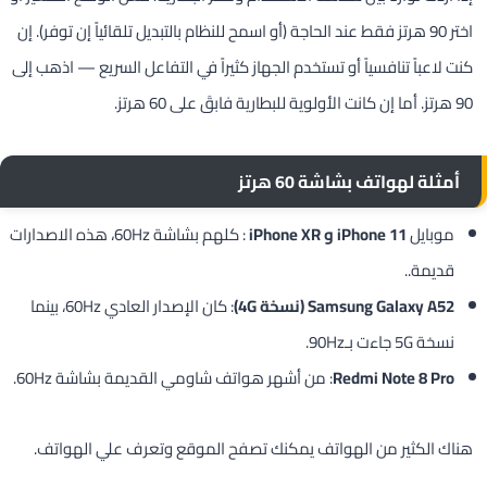
اختر 90 هرتز فقط عند الحاجة (أو اسمح للنظام بالتبديل تلقائياً إن توفر). إن
كنت لاعباً تنافسياً أو تستخدم الجهاز كثيراً في التفاعل السريع — اذهب إلى
90 هرتز. أما إن كانت الأولوية للبطارية فابقَ على 60 هرتز.
أمثلة لهواتف بشاشة
60 هرتز
موبايل
iPhone 11 و iPhone XR
: كلهم بشاشة 60Hz، هذه الاصدارات
قديمة..
Samsung Galaxy A52 (نسخة 4G)
: كان الإصدار العادي 60Hz، بينما
نسخة 5G جاءت بـ90Hz.
Redmi Note 8 Pro
: من أشهر هواتف شاومي القديمة بشاشة 60Hz.
هناك الكثير من الهواتف يمكنك تصفح الموقع وتعرف علي الهواتف.