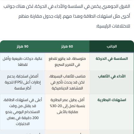
الفرق الجوهري يكمن في السلاسة والأداء في الحركة، لكن هناك جوانب
أخرى مثل استهلاك الطاقة وهذا مهم. إليك جدول مقارنة منظم
للاختلافات الرئيسية:
الجانب
60 هرتز
90 هرتز
السلاسة في الحركة
متوسطة، قد يظهر تقطع
عالية، حركات طبيعية وأقل
في التمرير السريع
تقطعًا
الأداء في الألعاب
مناسب للألعاب البسيطة،
أفضل استجابة، يدعم
لكن قد يحدث تأخير في
إطارات أعلى (FPS) لتجربة
المشاهد الديناميكية
أكثر سلاسة
استهلاك البطارية
أقل، يطيل عمر البطارية
أعلى في استهلاك الطاقة،
بنسبة تصل إلى 20-30%
قد يقلل من وقت
مقارنة بالأعلى
الاستخدام اليومي بنحو
200 دقيقة في بعض
الاختبارات