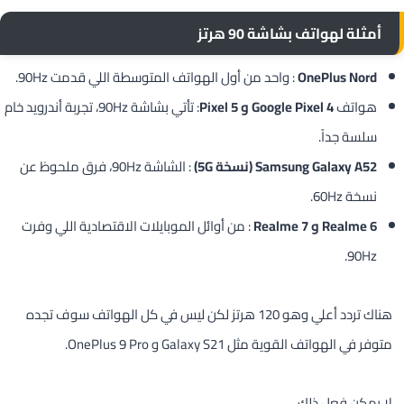
أمثلة لهواتف بشاشة
90 هرتز
OnePlus Nord
: واحد من أول الهواتف المتوسطة اللي قدمت 90Hz.
هواتف
Google Pixel 4 و Pixel 5
: تأتي بشاشة 90Hz، تجربة أندرويد خام
سلسة جداً.
Samsung Galaxy A52 (نسخة 5G)
: الشاشة 90Hz، فرق ملحوظ عن
نسخة 60Hz.
Realme 6 و Realme 7
: من أوائل الموبايلات الاقتصادية اللي وفرت
90Hz.
هناك تردد أعلي وهو 120 هرتز لكن ليس في كل الهواتف سوف تجده
متوفر في الهواتف القوية مثل Galaxy S21 و OnePlus 9 Pro.
لا يمكن فعل ذلك.