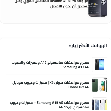
مراجعة Realme GT 8 Pro المنافس القوي وهل
يستحق أن يكون الافضل
الهواتف الأكثر زيارة
سعر ومواصفات سامسونج A17 ومميزات والعيوب
Samsung A17 4G
سعر ومواصفات هونر X7c | مميزات وعيوب موبايل
Honor X7c 4G
سعر ومواصفات Samsung A15 4G – مميزات وعيوب
سامسونج اي15 4G