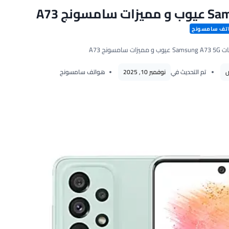
تف سامسونج
امسونج A73
تم التحديث في
نوفمبر 10, 2025
هواتف سامسونج