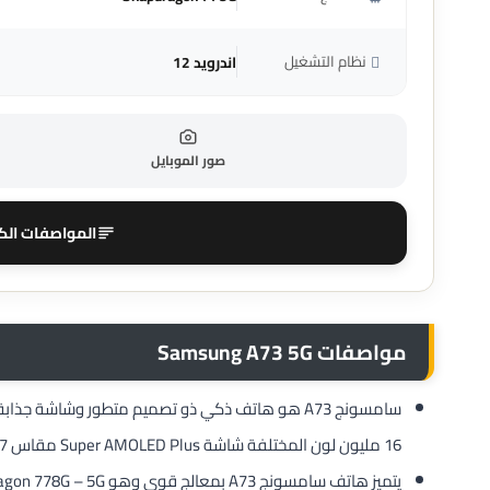
نظام التشغيل
اندرويد 12
صور الموبايل
المواصفات الك
مواصفات Samsung A73 5G
سامسونج A73 هو هاتف ذكي ذو تصميم متطور وشاشة جذ
16 مليون لون المختلفة شاشة Super AMOLED Plus مقاس 6.7 بوصة بدقة FHD+ (2400 × 1080 بكسل) ومعدل تحديث 120 هرتز.
يتميز هاتف سامسونج A73 بمعالج قوي وهو Qualcomm Snapdragon 778G – 5G يوفر أداءً سريعًا 1.8، 2.4 جيجاهرتز.