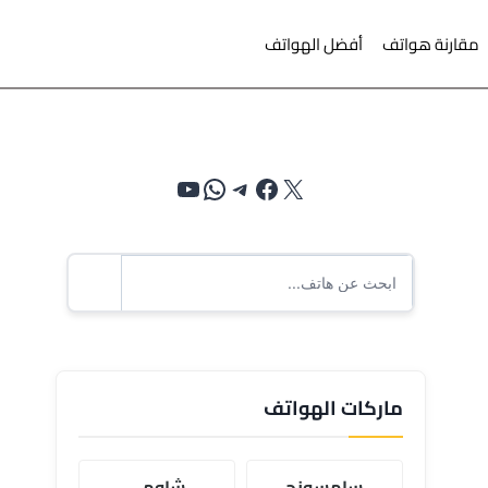
مقارنة هواتف
أفضل الهواتف
إكس
فيسبوك
تيليجرام
واتساب
يوتيوب
ماركات الهواتف
سامسونج
شاومي