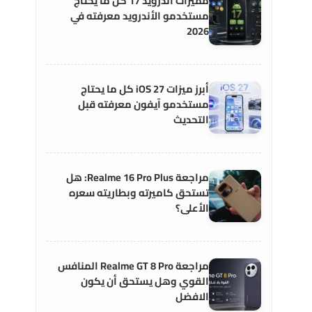
مميزات أندرويد 17 كل ما يحتاج
مستخدمو الأندرويد معرفته في
2026
أبرز ميزات iOS 27 كل ما يحتاج
مستخدمو آيفون معرفته قبل
التحديث
مراجعة Realme 16 Pro Plus: هل
تستحق كاميرته وبطاريته سعره
الأعلى؟
مراجعة Realme GT 8 Pro المنافس
القوي وهل يستحق أن يكون
الافضل