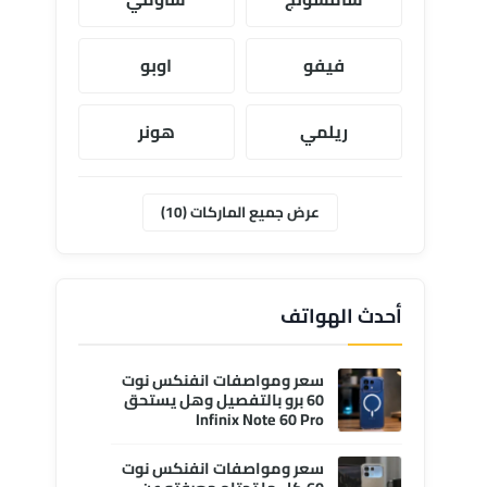
فيفو
اوبو
ريلمي
هونر
موتورولا
ابل
عرض جميع الماركات (10)
وان بلس
انفنكس
أحدث الهواتف
سعر ومواصفات انفنكس نوت
60 برو بالتفصيل وهل يستحق
Infinix Note 60 Pro
سعر ومواصفات انفنكس نوت