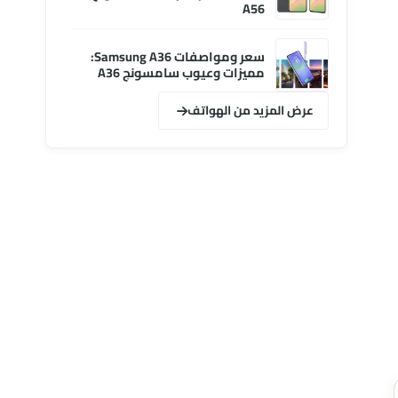
A56
سعر ومواصفات Samsung A36:
مميزات وعيوب سامسونج A36
عرض المزيد من الهواتف