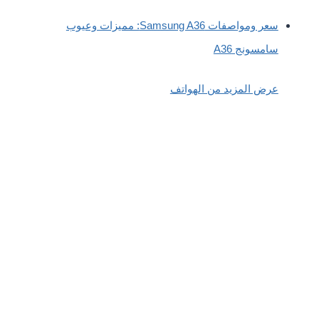
سعر ومواصفات Samsung A36: مميزات وعيوب
سامسونج A36
عرض المزيد من الهواتف