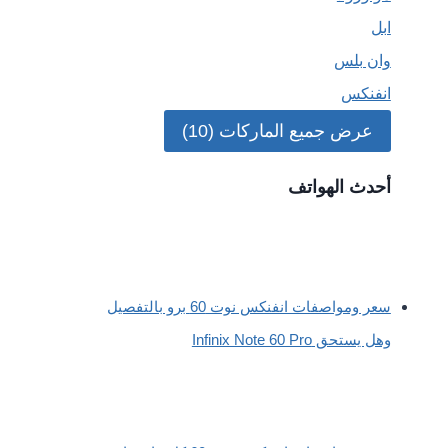
ابل
وان بلس
انفنكس
عرض جميع الماركات (10)
أحدث الهواتف
سعر ومواصفات انفنكس نوت 60 برو بالتفصيل
وهل يستحق Infinix Note 60 Pro