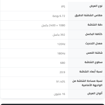
المواصفة
التفاصيل
نوع العرض
IPS
مقاس الشاشة الدقيق
6.72 بوصة
دقة الشاشة
1080 × 2400 بكسل
كثافة البكسل
392 بكسل
معدل التحديث
120Hz
شاشة اللمس
180Hz
سطوع الشاشة
680
نسبة أبعاد الشاشة
20:9
نسبة مساحة الشاشة من
91.40%
الواجهة الأمامية
ألوان العرض
16 مليون