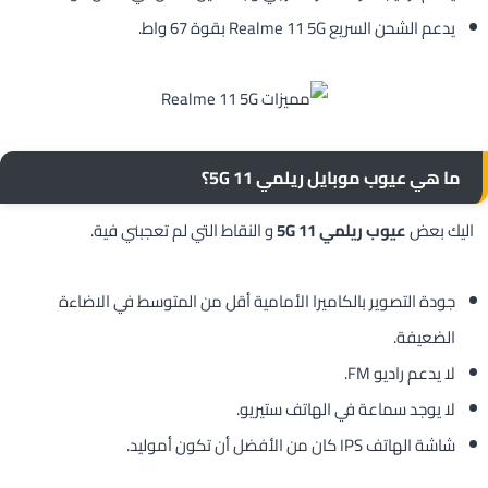
يدعم الشحن السريع Realme 11 5G بقوة 67 واط.
ما هي عيوب موبايل ريلمي 11 5G؟
اليك بعض
عيوب ريلمي 11 5G
و النقاط التي لم تعجبني فية.
جودة التصوير بالكاميرا الأمامية أقل من المتوسط في الاضاءة
الضعيفة.
لا يدعم راديو FM.
لا يوجد سماعة في الهاتف ستيريو.
شاشة الهاتف IPS كان من الأفضل أن تكون أموليد.