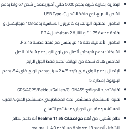
البطارية: بطارية كبيرة بحجم 5000 مللي أمبير بمعدل شحن 67 واط يدعم
الشحن السريع، نوع منفذ الشحن USB Type-C.
الكاميرا الخلفية: الهاتف به كاميرتين الاساسية بدقة 108 ميجابكسل و
بفتحة عدسة 1.75 F و الثانية 2 ميجابكسل 2.4 F.
الكاميرا الأمامية: دقة 16 ميابكسل مع فتحة عدسة 2.45 F.
الشبكات: يدعم شريحتين أتصال من نوع نانو، يدعم شبكات الجيل
الخامس هناك نسخة من الهاتف تدعم فقط الجيل الرابع.
الإتصال: يدعم الواي فاي بتردد 2.4/5 هرتز ويدعم الواي فاي 5،4، يدعم
البلوتوث إصدار 5.2.
تقنية تحديد المواقع: GPS/AGPS/Beidou/Galileo/GLONASS.
تقنية الاستشعار: مستشعر الحث المغناطيسي/مستشعر الضوء/القرب
المستشعر/مقياس الدوران/مستشعر التسارع.
نظام تشغيل: من أهم
مواصفات Realme 11 5G
أنه داعم لنظام
التشغيل أندرويد 13 مع واجة مستخدم realme UI 4.0.