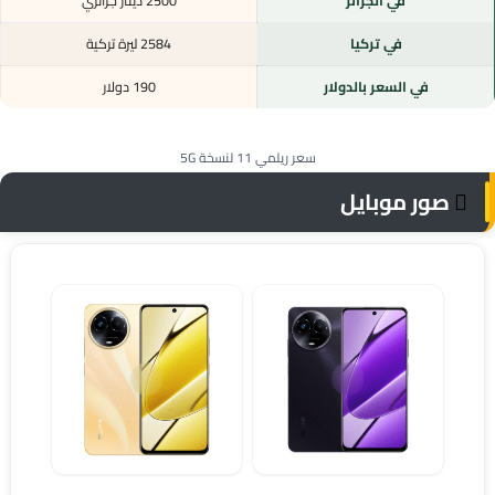
في الجزائر
2500 دينار جزائري
في تركيا
2584 ليرة تركية
في السعر بالدولار
190 دولار
سعر ريلمي 11 لنسخة 5G
صور موبايل
Realme 11
مواصفات ريلمي 11