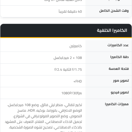
وقت الشحن الكامل
40 دقيقة تقريباً
الكاميرا الخلفية
المواصفة
التفاصيل
عدد الكاميرات
كاميرتين
دقة الكاميرا
108 + 2 ميجابكسل
فتحة العدسة
f/1.75 الثانية f/2.4
تصوير صور
FHD+
تصوير فيديو
1080P/30fps
مميزات الكاميرا
تكبير تلقائي، منظر ليلي فائق، وضع 108 ميجابكسل،
الوضع الاحترافي، بانوراما، بوكيه، HDR، ماسح
النصوص، وضع التصوير الفوتوغرافي في الشوارع،
تجميل الذكاء الاصطناعي، الفلاتر، التعرف على المشهد
بالذكاء الاصطناعي، تصحيح تشوه الصورة الشخصية،