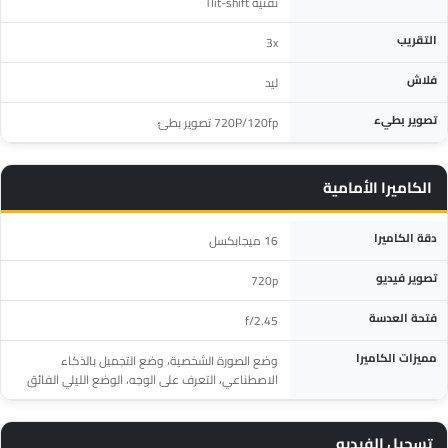
تقنية Tlit-shift
التقريب
3x
فلاش
ليد
تصوير بطيء
720P/120fp تصوير بطئ
الكاميرا الأمامية
المواصفة
التفاصيل
دقة الكاميرا
16 ميجابكسل
تصوير فيديو
720p
فتحة العدسة
f/2.45
مميزات الكاميرا
وضع الصورة الشخصية، وضع التجميل بالذكاء
الاصطناعي، التعرف على الوجه، الوضع الليلي الفائق
تسجيل الفيديو