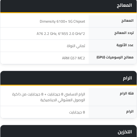
المعالج
المواصفة
التفاصيل
المعالج
Dimensity 6100+ 5G Chipset
تردد المعالج
2*A76 2.2 GHz, 6*A55 2.0 GHz
عدد الأنوية
ثماني النواة
معالج الرسوميات (GPU)
ARM G57 MC2
الرام
المواصفة
التفاصيل
فئة الرام
الرام الاساسي 8 جيجابايت + 8 جيجابايت من ذاكرة
الوصول العشوائي الديناميكية
الرام
8 جيجابايت
التخزين