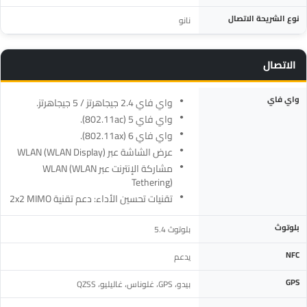
نوع الشريحة الاتصال
نانو
الاتصال
المواصفة
التفاصيل
واي فاي
واي فاي 2.4 جيجاهرتز / 5 جيجاهرتز.
واي فاي 5 (802.11ac).
واي فاي 6 (802.11ax).
عرض الشاشة عبر WLAN (WLAN Display)
مشاركة الإنترنت عبر WLAN (WLAN
Tethering)
تقنيات تحسين الأداء: دعم تقنية 2x2 MIMO
بلوتوث
بلوتوث 5.4
NFC
يدعم
GPS
بيدو، GPS، غلوناس، غاليليو، QZSS