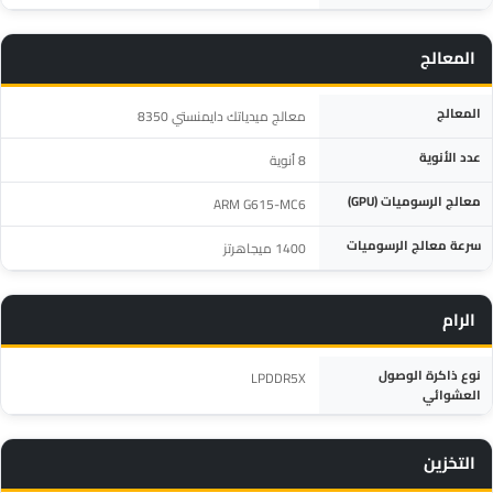
المعالج
المواصفة
التفاصيل
المعالج
معالج ميدياتك دايمنستي 8350
عدد الأنوية
8 أنوية
معالج الرسوميات (GPU)
ARM G615-MC6
سرعة معالج الرسوميات
1400 ميجاهرتز
الرام
المواصفة
التفاصيل
نوع ذاكرة الوصول
LPDDR5X
العشوائي
التخزين