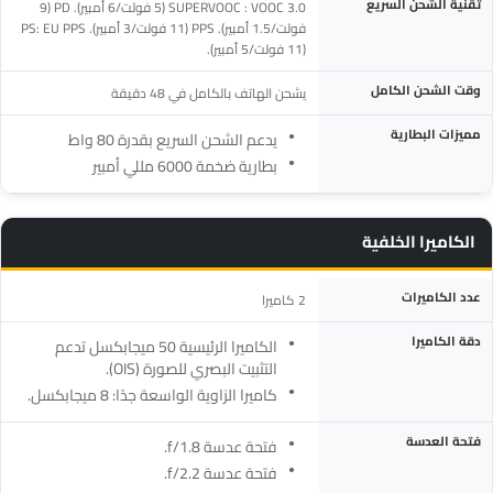
تقنية الشحن السريع
SUPERVOOC : VOOC 3.0 (5 فولت/6 أمبير). PD (9
فولت/1.5 أمبير). PPS (11 فولت/3 أمبير). PS: EU PPS
(11 فولت/5 أمبير).
وقت الشحن الكامل
يشحن الهاتف بالكامل في 48 دقيقة
مميزات البطارية
يدعم الشحن السريع بقدرة 80 واط
بطارية ضخمة 6000 مللي أمبير
الكاميرا الخلفية
المواصفة
التفاصيل
عدد الكاميرات
2 كاميرا
دقة الكاميرا
الكاميرا الرئيسية 50 ميجابكسل تدعم
التثبيت البصري للصورة (OIS).
كاميرا الزاوية الواسعة جدًا: 8 ميجابكسل.
فتحة العدسة
فتحة عدسة f/1.8.
فتحة عدسة f/2.2.