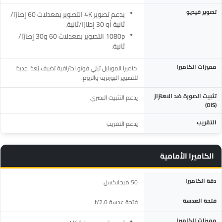
تصوير فيديو
يدعم تصوير 4K التصوير بمعدلات 60 إطارًا/
ثانية أو 30 إطارًا/ثانية.
1080p التصوير بمعدلات 60 و30 إطارًا/
ثانية.
مميزات الكاميرا
كاميرا الموبايل تيلي فوتو احترافية تضيف بُعدًا جديدًا
للتصوير البورتريه والزوم.
تثبيت الصورة ضد الاهتزاز
يدعم التثبيت البصري
(OIS)
التقريب
يدعم التقريب
الكاميرا الأمامية
المواصفة
التفاصيل
دقة الكاميرا
50 ميجابكسل
فتحة العدسة
فتحة عدسة f/2.0
مميزات الكاميرا