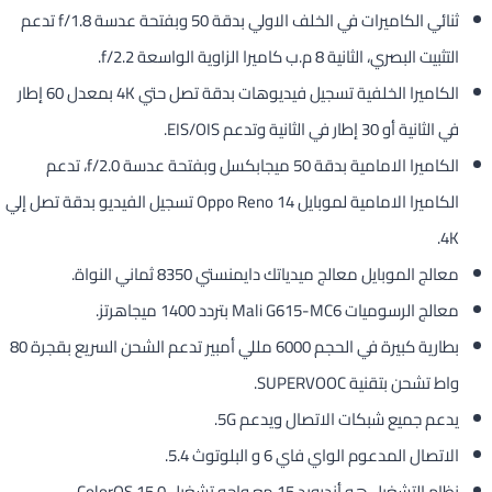
ثنائي الكاميرات في الخلف الاولي بدقة 50 وبفتحة عدسة f/1.8 تدعم
التثبيت البصري، الثانية 8 م.ب كاميرا الزاوية الواسعة f/2.2.
الكاميرا الخلفية تسجيل فيديوهات بدقة تصل حتي 4K بمعدل 60 إطار
في الثانية أو 30 إطار في الثانية وتدعم EIS/OIS.
الكاميرا الامامية بدقة 50 ميجابكسل وبفتحة عدسة f/2.0، تدعم
الكاميرا الامامية لموبايل Oppo Reno 14 تسجيل الفيديو بدقة تصل إلي
4K.
معالج الموبايل معالج ميدياتك دايمنستي 8350 ثماني النواة.
معالج الرسوميات Mali G615-MC6 بتردد 1400 ميجاهرتز.
بطارية كبيرة في الحجم 6000 مللي أمبير تدعم الشحن السريع بقجرة 80
واط تشحن بتقنية SUPERVOOC.
يدعم جميع شبكات الاتصال ويدعم 5G.
الاتصال المدعوم الواي فاي 6 و البلوتوث 5.4.
نظام التشغيل هو أندرويد 15 مع واجه تشغيل ColorOS 15.0.