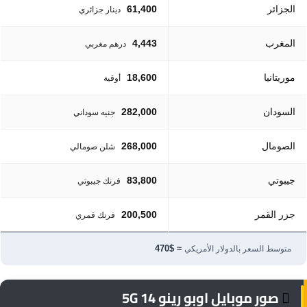
الجزائر
61,400
دينار جزائري
المغرب
4,443
درهم مغربي
موريتانيا
18,600
أوقية
السودان
282,000
جنيه سوداني
الصومال
268,000
شلن صومالي
جيبوتي
83,800
فرنك جيبوتي
جزر القمر
200,500
فرنك قمري
≈ $470
متوسط السعر بالدولار الأمريكي
صور موبايل اوبو رينو 14 5G