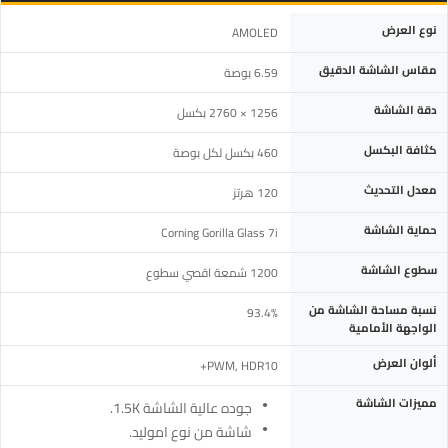
المواصفة
التفاصيل
نوع العرض
AMOLED
مقاس الشاشة الدقيق
6.59 بوصة
دقة الشاشة
1256 × 2760 بكسل
كثافة البكسل
460 بكسل لكل بوصة
معدل التحديث
120 هرتز
حماية الشاشة
Corning Gorilla Glass 7i
سطوع الشاشة
1200 شمعة اقصي سطوع
نسبة مساحة الشاشة من
93.4%
الواجهة الأمامية
ألوان العرض
PWM, HDR10+
مميزات الشاشة
جوده عالية الشاشة 1.5K.
شاشة من نوع اموليد.