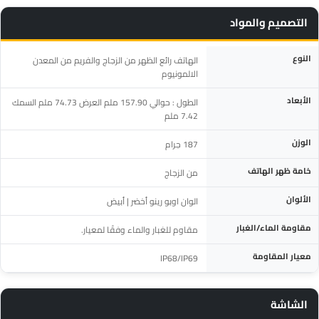
التصميم والمواد
المواصفة
التفاصيل
النوع
الهاتف رائع الظهر من الزجاج والفريم من المعدن
الالمونيوم
الأبعاد
الطول : حوالي 157.90 ملم العرض 74.73 ملم السمك
7.42 ملم
الوزن
187 جرام
خامة ظهر الهاتف
من الزجاج
الألوان
الوان اوبو رينو أخضر | أبيض
مقاومة الماء/الغبار
مقاوم للغبار والماء وفقًا لمعيار.
معيار المقاومة
IP68/IP69
الشاشة