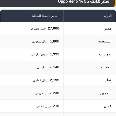
سعر هاتف Oppo Reno 14 5G
الدولة
السعر بالعملة المحلية
مصر
27,000
جنيه مصري
السعودية
1,800
ريال سعودي
الإمارات
1,999
درهم إماراتي
الكويت
140
دينار كويتي
قطر
2,199
ريال قطري
البحرين
230
دينار بحريني
عمان
210
ريال عماني