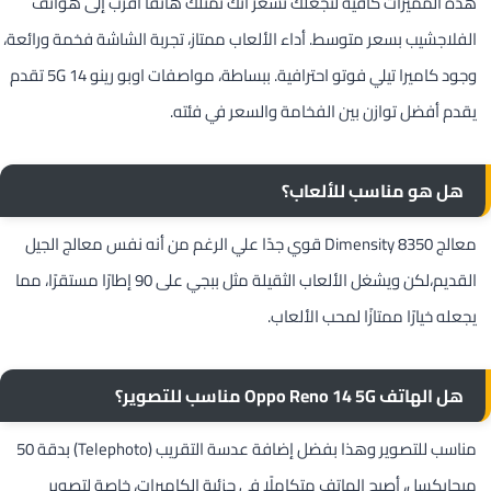
هذه المميزات كافية لتجعلك تشعر أنك تمتلك هاتفًا أقرب إلى هواتف
الفلاجشيب بسعر متوسط. أداء الألعاب ممتاز، تجربة الشاشة فخمة ورائعة،
وجود كاميرا تيلي فوتو احترافية. ببساطة، مواصفات اوبو رينو 14 5G تقدم
يقدم أفضل توازن بين الفخامة والسعر في فئته.
هل هو مناسب للألعاب؟
معالج Dimensity 8350 قوي جدًا علي الرغم من أنه نفس معالج الجيل
القديم،لكن ويشغل الألعاب الثقيلة مثل ببجي على 90 إطارًا مستقرًا، مما
يجعله خيارًا ممتازًا لمحب الألعاب.
هل الهاتف Oppo Reno 14 5G مناسب للتصوير؟
مناسب للتصوير وهذا بفضل إضافة عدسة التقريب (Telephoto) بدقة 50
ميجابكسل، أصبح الهاتف متكاملًا في جزئية الكاميرات، خاصة لتصوير