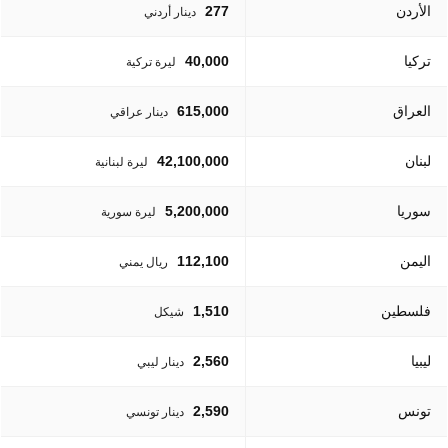
الأردن
277
دينار أردني
تركيا
40,000
ليرة تركية
العراق
615,000
دينار عراقي
لبنان
42,100,000
ليرة لبنانية
سوريا
5,200,000
ليرة سورية
اليمن
112,100
ريال يمني
فلسطين
1,510
شيكل
ليبيا
2,560
دينار ليبي
تونس
2,590
دينار تونسي