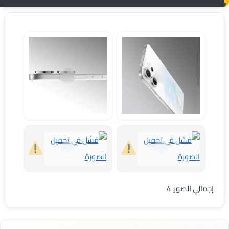
مواصفات اوبو رينو 14 5G
كاميرا اوبو رينو 14
مواصفات Oppo Reno 14
ظهر موبايل Oppo Reno 14
إجمالي الصور: 4