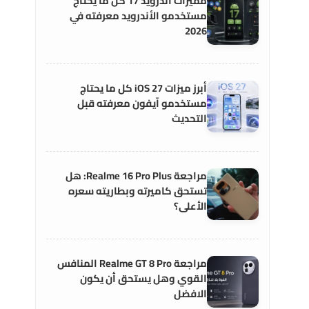
مميزات أندرويد 17 كل ما يحتاج
مستخدمو الأندرويد معرفته في
2026
أبرز ميزات iOS 27 كل ما يحتاج
مستخدمو آيفون معرفته قبل
التحديث
مراجعة Realme 16 Pro Plus: هل
تستحق كاميرته وبطاريته سعره
الأعلى؟
مراجعة Realme GT 8 Pro المنافس
القوي وهل يستحق أن يكون
الافضل