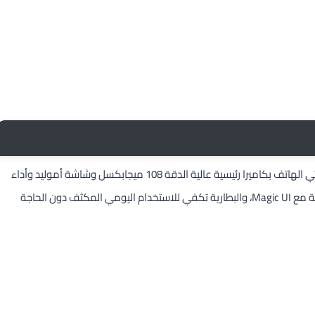
موبايل Honor X70i بتصميم عصري وبخيارات ألوان جذابة ورائعة، يأتي الهاتف بكاميرا رئيسية عالية الدقة 108 ميجابكسل وشاشة أموليد وأداء
متوازن من معالج Dimensity 7025 ultra المتوسط. الواجهة سلسة مع Magic UI، والبطارية تكفي للاستخدام اليومي المكثف دون الحاجة