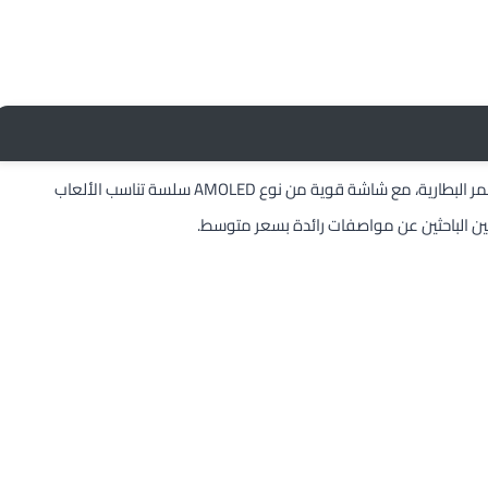
قدمت Realme في هاتف 14T فهو موبايل يجمع ما بين الأداء وعمر البطارية، مع شاشة قوية من نوع AMOLED سلسة تناسب الألعاب
ين الباحثين عن مواصفات رائدة بسعر متوسط.