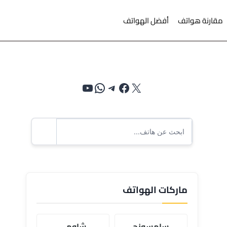
مقارنة هواتف
أفضل الهواتف
إكس
فيسبوك
تيليجرام
واتساب
يوتيوب
ماركات الهواتف
سامسونج
شاومي