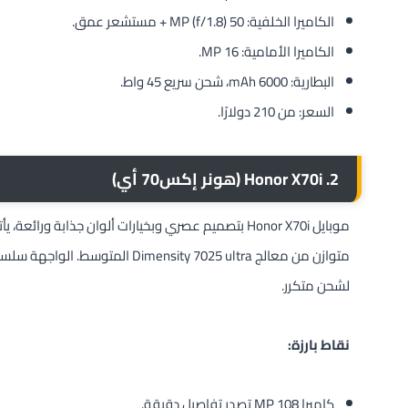
الكاميرا الخلفية: 50 MP (f/1.8) + مستشعر عمق.
الكاميرا الأمامية: 16 MP.
البطارية: 6000 mAh، شحن سريع 45 واط.
السعر: من 210 دولارًا.
2. Honor X70i (هونر إكس70 أي)
لشحن متكرر.
نقاط بارزة:
كاميرا 108 MP تصدر تفاصيل دقيقة.