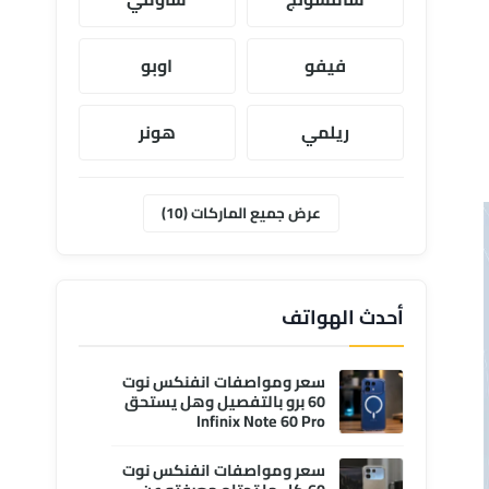
فيفو
اوبو
ريلمي
هونر
موتورولا
ابل
عرض جميع الماركات (10)
وان بلس
انفنكس
أحدث الهواتف
سعر ومواصفات انفنكس نوت
60 برو بالتفصيل وهل يستحق
Infinix Note 60 Pro
سعر ومواصفات انفنكس نوت