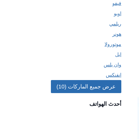
فيفو
اوبو
ريلمي
هونر
موتورولا
ابل
وان بلس
انفنكس
عرض جميع الماركات (10)
أحدث الهواتف