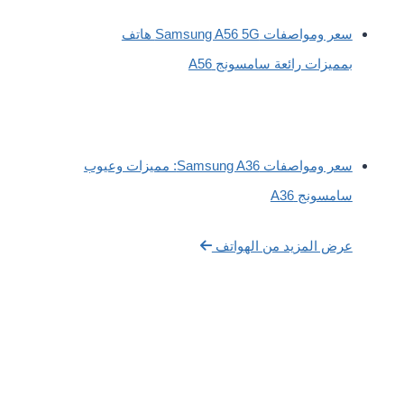
سعر ومواصفات Samsung A56 5G هاتف
بمميزات رائعة سامسونج A56
سعر ومواصفات Samsung A36: مميزات وعيوب
سامسونج A36
عرض المزيد من الهواتف