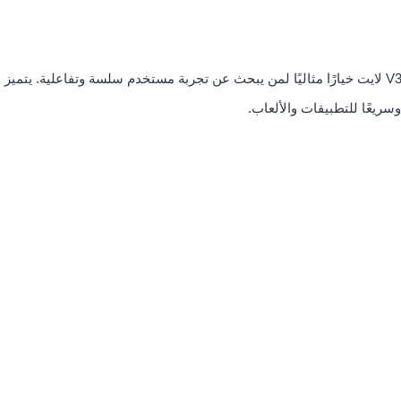
مع شاشة AMOLED بحجم 6.67 بوصة ودقة FHD+، يعد فيفو V30 لايت خيارًا مثاليًا لمن يبحث عن تجربة مستخدم سلسة وتفاعلية. يتميز