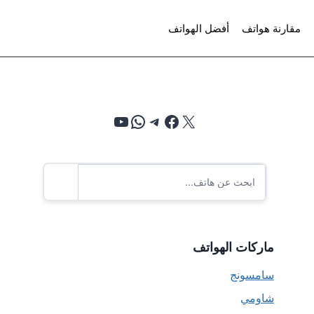
مقارنة هواتف
أفضل الهواتف
إكس
فيسبوك
تيليجرام
واتساب
يوتيوب
ماركات الهواتف
سامسونج
شاومي