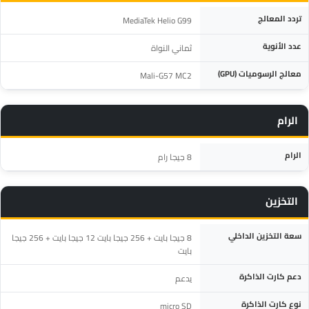
المواصفة
التفاصيل
تردد المعالج
MediaTek Helio G99
عدد الأنوية
ثماني النواة
معالج الرسوميات (GPU)
Mali-G57 MC2
الرام
المواصفة
التفاصيل
الرام
8 جيجا رام
التخزين
المواصفة
التفاصيل
سعة التخزين الداخلي
8 جيجا بايت + 256 جيجا بايت 12 جيجا بايت + 256 جيجا
بايت
دعم كارت الذاكرة
يدعم
نوع كارت الذاكرة
micro SD