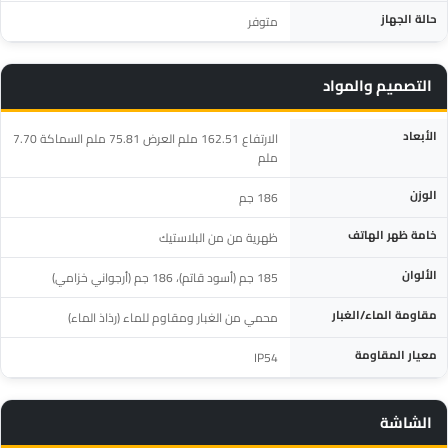
حالة الجهاز
متوفر
التصميم والمواد
المواصفة
التفاصيل
الأبعاد
الارتفاع 162.51 ملم العرض 75.81 ملم السماكة 7.70
ملم
الوزن
186 جم
خامة ظهر الهاتف
ظهرية من من البلاستيك
الألوان
185 جم (أسود قاتم)، 186 جم (أرجواني خزامي)
مقاومة الماء/الغبار
محمي من الغبار ومقاوم للماء (رذاذ الماء)
معيار المقاومة
IP54
الشاشة