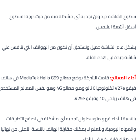
سطوع الشاشة جيد ولن تجد به أي مشكلة فيه من حيث درجة السطوع
أسفل أشعة الشمس.
بشكل عام الشاشة جميل وتستحق أن تكون من الهواتف التي تنافس علي
شاشة جيدة في هذه الفئة.
أداء المعالج:
قامت الشركة بوضع معالج MediaTek Helio G99 في هاتف
فيفو V27e تكنولوجيا 6 نانو وهو معالج 4G وهو نفس المعالج المستخدم
في هاتف ريلمي 10 وفيفو V25e.
بالنسبة للأداء فهو متوسط ولن تجد به أي مشكلة في تصفح التطبيقات
والمهام اليومية، وللعلم لا يمكنك مقارنة الهاتف بالنسبة الأعلى من نهائيا
لان هناك فارق كبير في الأداء.