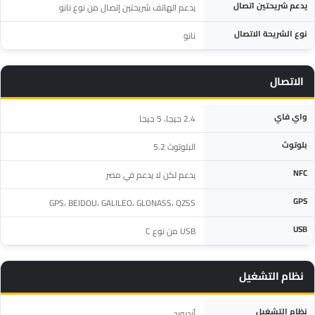
يدعم شريحتين اتصال
يدعم الهاتف شريحتين إتصال من نوع نانو
نوع الشريحة الاتصال
نانو
الاتصال
المواصفة
التفاصيل
واي فاي
2.4 جيجا، 5 جيجا
بلوتوث
البلوتوث 5.2
NFC
يدعم لكن لا يدعم في مصر
GPS
GPS، BEIDOU، GALILEO، GLONASS، QZSS
USB
USB من نوع C
نظام التشغيل
المواصفة
التفاصيل
نظام التشغيل
أندرويد