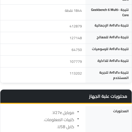
نتيجة Geekbench 6 Multi-
1844 نقطة
Core
نتيجة AnTuTu الإجمالية
412879
نتيجة AnTuTu للمعالج
127148
نتيجة AnTuTu للرسوميات
64750
نتيجة AnTuTu للذاكرة
107779
نتيجة AnTuTu لتجربة
113202
المستخدم
محتويات علبة الجهاز
المواصفة
التفاصيل
المحتويات
موبايل V27e.
كتيبات المعلومات.
كابل USB.