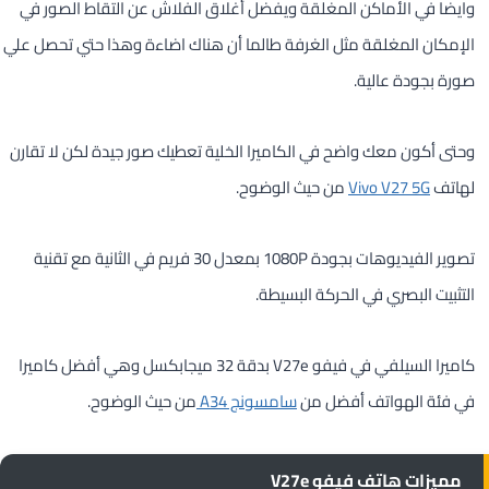
وايضا في الأماكن المغلقة ويفضل أغلاق الفلاش عن التقاط الصور في
الإمكان المغلقة مثل الغرفة طالما أن هناك اضاءة وهذا حتي تحصل علي
صورة بجودة عالية.
وحتى أكون معك واضح في الكاميرا الخلية تعطيك صور جيدة لكن لا تقارن
لهاتف
Vivo V27 5G
من حيث الوضوح.
تصوير الفيديوهات بجودة 1080P بمعدل 30 فريم في الثانية مع تقنية
التثبيت البصري في الحركة البسيطة.
كاميرا السيلفي في فيفو V27e بدقة 32 ميجابكسل وهي أفضل كاميرا
في فئة الهواتف أفضل من
سامسونج A34
من حيث الوضوح.
مميزات هاتف فيفو V27e