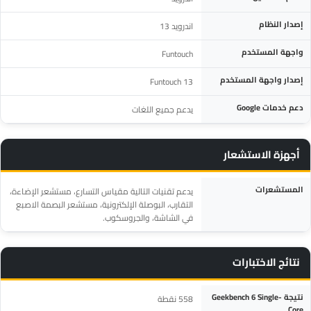
إصدار النظام
اندرويد 13
واجهة المستخدم
Funtouch
إصدار واجهة المستخدم
Funtouch 13
دعم خدمات Google
يدعم جميع اللغات
أجهزة الاستشعار
المواصفة
التفاصيل
المستشعرات
يدعم تقنيات التالية مقياس التسارع، مستشعر الإضاءة،
التقارب، البوصلة الإلكترونية، مستشعر البصمة الاصبع
في الشاشة، والجروسكوب.
نتائج الاختبارات
المواصفة
التفاصيل
نتيجة Geekbench 6 Single-
558 نقطة
Core