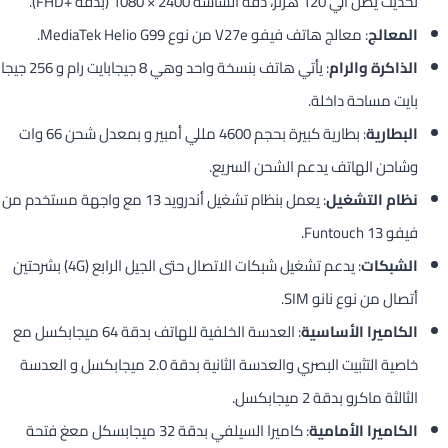
تحديث يصل الي 120 هرتز، دقة الشاشة 2400 × 1080 (بدقة FHD+‎).
المعالج
: معالج هاتف فيفو V27e من نوع MediaTek Helio G99.
الذاكرة والرام
: يأتي هاتف بنسخة واحد وهي 8 جيجابايت رام و 256 جيجا
بايت مساحة داخلة.
البطارية
: بطارية كبيرة بحجم 4600 مللي أمبير و بمعدل شحن 66 وات
وشاحن الهاتف يدعم الشحن السريع.
نظام التشغيل
: يعمل بنظام تشغيل أندرويد 13 مع واجهة مستخدم من
فيفو Funtouch 13.
الشبكات
: يدعم تشغيل شبكات الاتصال حتى الجيل الرابع (4G) بشرحتين
أتصال من نوع نانو SIM.
الكاميرا الأساسية
: العدسة الخلفية للهاتف بدقة 64 ميجابكسل مع
خاصية التثبيت البصري والعدسة الثانية بدقة 2.0 ميجابكسل و العدسة
الثالثة ماكرو بدقة 2 ميجابكسل.
الكاميرا الأمامية
: كاميرا السيلفي بدقة 32 ميجابسكل معغ فتحة