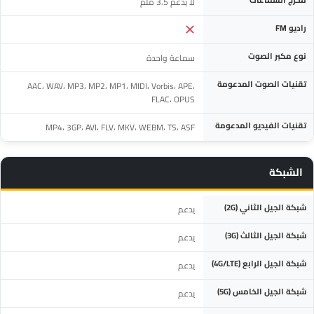
لا يدعم 3.5 ملم
راديو FM
نوع مكبر الصوت
سماعة واحدة
تقنيات الصوت المدعومة
AAC، WAV، MP3، MP2، MP1، MIDI، Vorbis، APE،
FLAC، OPUS
تقنيات الفيديو المدعومة
MP4، 3GP، AVI، FLV، MKV، WEBM، TS، ASF
الشبكة
المواصفة
التفاصيل
شبكة الجيل الثاني (2G)
يدعم
شبكة الجيل الثالث (3G)
يدعم
شبكة الجيل الرابع (4G/LTE)
يدعم
شبكة الجيل الخامس (5G)
يدعم