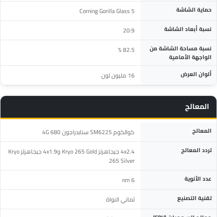
حماية الشاشة
Corning Gorilla Glass 5
نسبة أبعاد الشاشة
20:9
نسبة مساحة الشاشة من
82.5 %
الواجهة الأمامية
ألوان العرض
16 مليون لون
المعالج
المواصفة
التفاصيل
المعالج
كوالكوم SM6225 سنابدراجون 680 4G
تردد المعالج
4x2.4 جيجاهرتز Kryo 265 Gold و4x1.9 جيجاهرتز Kryo
265 Silver
عدد الأنوية
6 nm
تقنية التصنيع
ثماني النواة