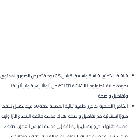
شاشة:استمتع بشاشة واسعة بقياس 6.5 بوصة تعرض الصور والمحتوى
بجودة عالية، تكنولوجيا الشاشة LCD تضمن ألوانًا زاهية وتباينًا رائعًا
وتفاصيل واضحة.
الكاميرا الخلفية: كاميرا خلفية ثنائية العدسة بدقة 50 ميجابكسل تلتقط
صورًا استثنائية مع تفاصيل واضحة. هناك عدسة فائقة الاتساع الترا وايت
عدسة دقتها 5 ميجابكسل، بالإضافة إلى عدسة لقياس العمق بدقة 2
ميجابكسل، وعدسة ماكرو لالتقاط الصور القريبة بدقة 2 ميجابكسل .