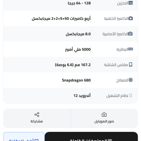
التخزين
128 - 64 جيجا
الكاميرا الخلفية
أربع كاميرات 50+5+2+2 ميجابكسل
الكاميرا الأمامية
8.0 ميجابكسل
البطارية
5000 ملي أمبير
مقاس الشاشة
‎167.2 مم (6.6 بوصة)‎
المعالج
Snapdragon 680
نظام التشغيل
أندرويد 12
صور الموبايل
مشاركة
المواصفات الكاملة
أضف للمقارنة