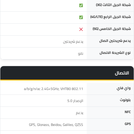
شبكة الجيل الثالث (3G)
شبكة الجيل الرابع (4G/LTE)
شبكة الجيل الخامس (5G)
يدعم شريحتين اتصال
يدعم شريحتين
نوع الشريحة الاتصال
نانو
الاتصال
المواصفة
التفاصيل
واي فاي
802.11 a/b/g/n/ac 2.4G+5GHz, VHT80
بلوتوث
الإصدار 5.0
NFC
يدعم
GPS
GPS, Glonass, Beidou, Galileo, QZSS