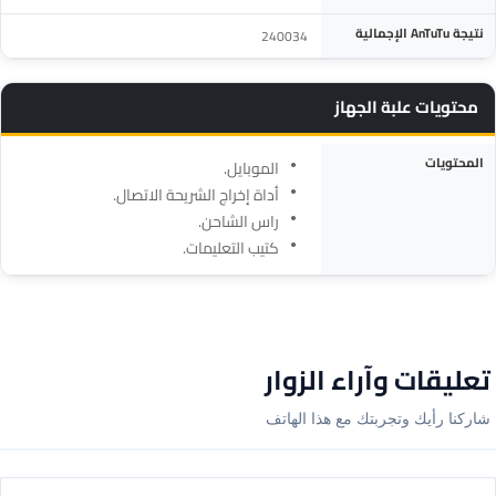
نتيجة AnTuTu الإجمالية
240034
محتويات علبة الجهاز
المواصفة
التفاصيل
المحتويات
الموبايل.
أداة إخراج الشريحة الاتصال.
راس الشاحن.
كتيب التعليمات.
تعليقات وآراء الزوار
شاركنا رأيك وتجربتك مع هذا الهاتف