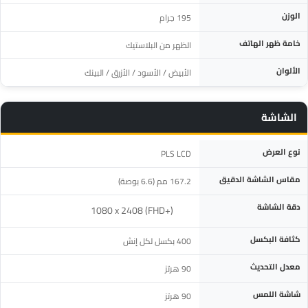
الوزن
195‎ جرام
خامة ظهر الهاتف
الظهر من البلاستيك
الألوان
الأبيض / الأسود / الأزرق / البينك
الشاشة
المواصفة
التفاصيل
نوع العرض
PLS LCD
مقاس الشاشة الدقيق
‎167.2 مم (6.6 بوصة)‎
دقة الشاشة
‎1080 x 2408 (FHD+)‎
كثافة البكسل
400 بكسل لكل إنش
معدل التحديث
90 هرتز
شاشة اللمس
90 هرتز