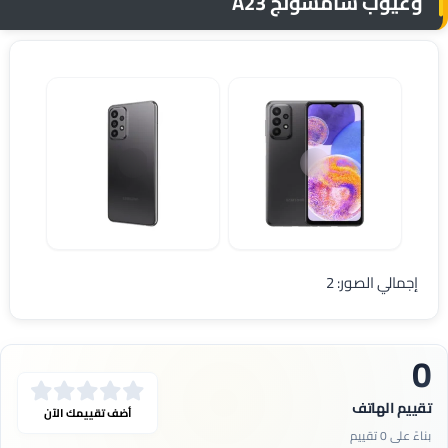
وعيوب سامسونج A23
مواصفات Samsung A23
Samsung Galaxy A23
إجمالي الصور: 2
0
تقييم الهاتف
أضف تقييمك الآن
بناءً على 0 تقييم