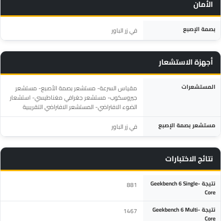
الأمان
المواصفة
التفاصيل
بصمة الإصبع
في زر الباور
أجهزة الاستشعار
المواصفة
التفاصيل
المستشعرات
مقياس السرعة- مستشعر بصمة الأصبع- مستشعر
جيروسكوب- مستشعر جغرافي مغناطيسي- استشعار
الضوء الافتراضي- المستشعر الافتراضي التقريبية
مستشعر بصمة الإصبع
في زر الباور
نتائج الاختبارات
المواصفة
التفاصيل
نتيجة Geekbench 6 Single-
881
Core
نتيجة Geekbench 6 Multi-
1467
Core