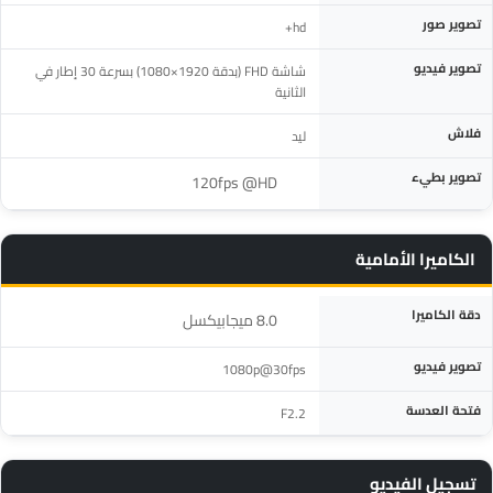
تصوير صور
hd+
تصوير فيديو
شاشة FHD (بدقة 1920×1080) بسرعة 30 إطار في
الثانية
فلاش
ليد
تصوير بطيء
‎120fps @HD‎
الكاميرا الأمامية
المواصفة
التفاصيل
دقة الكاميرا
‎8.0 ميجابيكسل‎
تصوير فيديو
1080p@30fps
فتحة العدسة
F2.2
تسجيل الفيديو