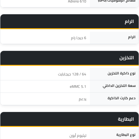
معالج الرسوميات (GPU)
Adreno 610
الرام
المواصفة
التفاصيل
الرام
6 جيجا رام
التخزين
المواصفة
التفاصيل
نوع ذاكرة التخزين
64 / 128 جيجابايت
سعة التخزين الداخلي
eMMC 5.1
دعم كارت الذاكرة
يدعم
البطارية
المواصفة
التفاصيل
نوع البطارية
ليثيوم أيون