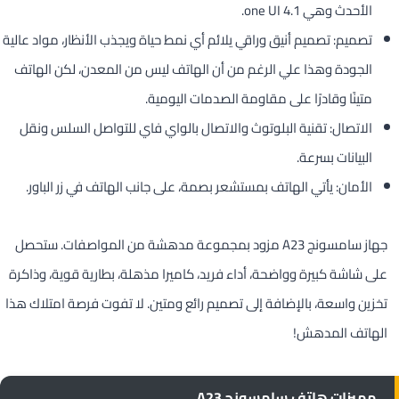
الأحدث وهي one UI 4.1.
تصميم: تصميم أنيق وراقي يلائم أي نمط حياة ويجذب الأنظار، مواد عالية
الجودة وهذا علي الرغم من أن الهاتف ليس من المعدن، لكن الهاتف
متينًا وقادرًا على مقاومة الصدمات اليومية.
الاتصال: تقنية البلوتوث والاتصال بالواي فاي للتواصل السلس ونقل
البيانات بسرعة.
الأمان: يأتي الهاتف بمستشعر بصمة، على جانب الهاتف في زر الباور.
جهاز سامسونج A23 مزود بمجموعة مدهشة من المواصفات. ستحصل
على شاشة كبيرة وواضحة، أداء فريد، كاميرا مذهلة، بطارية قوية، وذاكرة
تخزين واسعة، بالإضافة إلى تصميم رائع ومتين. لا تفوت فرصة امتلاك هذا
الهاتف المدهش!
مميزات هاتف سامسونج A23