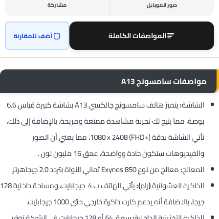
صور الموبايل
مشاركة
المواصفات الكاملة
أضف للمقارنة
مواصفات سامسونج A13
الشاشة
:
يتميز هاتف سامسونج جالكسي A13 بشاشة كبيرة قياس 6.6
بوصة، مما يتيح لك تجربة مشاهدة ممتعة ومريحة. بالإضافة إلى ذلك،
تأتي الشاشة بدقة ‎1080 x 2408 (FHD+)‎، مما يعني أن الصور
والفيديوهات ستكون حادة وواضحة، عمق 16 مليون لون
.
المعالج
:
معالج من نوع Exynos 850 ثماني النواة بتردد 2.0 جيجاهرتز.
الذاكرة العشوائية
(
رام
):
يأتي الهاتف ب 4 جيجابايت، ومساحة داخلية 128
جيجا، بالاضافة أنه يدعم كارت ذاكرة خارجي حتى 1000 جيجابايت.
الذاكرة التخزينية الداخلية
:
سعة 64 أو 128 جيجابايت في الشركة توفر