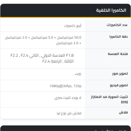
الكاميرا الخلفية
المواصفة
التفاصيل
عدد الكاميرات
أربع كاميرات
دقة الكاميرا
50.0 ميجابيكسل + 5.0 ميجابيكسل + 2.0 ميجابيكسل
+ 2.0 ميجابيكسل
فتحة العدسة
‎F1.8 العدسة الاولي , الثاني F2.2 , F2.4
الثالثة , الرابعة F2.4‎
تصوير صور
HD+
تصوير فيديو
1080p@30fps, 720p
تثبيت الصورة ضد الاهتزاز
لا يوجد تثبيت بصري
(OIS)
فلاش
فلاش من نوع ليد