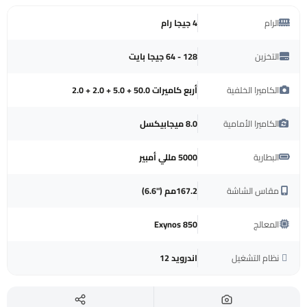
الرام
4 جيجا رام
التخزين
128 - 64 جيجا بايت
الكاميرا الخلفية
أربع كاميرات 50.0 + 5.0 + 2.0 + 2.0
الكاميرا الأمامية
‎8.0 ميجابيكسل‎
البطارية
5000 مللي أمبير
مقاس الشاشة
‎167.2مم ‎(6.6")
المعالج
Exynos 850
نظام التشغيل
اندرويد 12