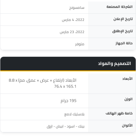
المواصفة
التفاصيل
الشركة المصنعة
سامسونج
تاريخ الإعلان
2022، 4 مارس
تاريخ الإطلاق
2022، 23 مارس
حالة الجهاز
متوفر
التصميم والمواد
المواصفة
التفاصيل
الأبعاد
الأبعاد (ارتفاع × عرض × عمق، مم) ‎8.8 x
76.4 x 165.1‎
الوزن
‎195‎ جرام
خامة ظهر الهاتف
بلاستيك لامع
الألوان
بينك - اسود - ابيض - ازرق