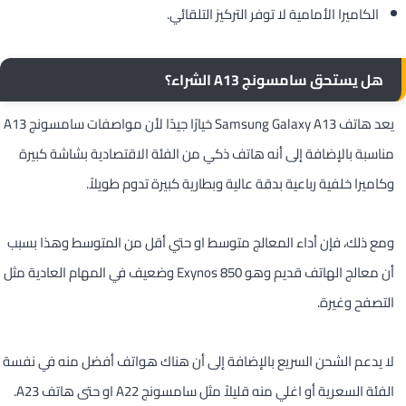
الكاميرا الأمامية لا توفر التركيز التلقائي.
هل يستحق سامسونج A13
الشراء؟
يعد هاتف Samsung Galaxy A13 خيارًا جيدًا لأن مواصفات سامسونج A13
مناسبة بالإضافة إلى أنه هاتف ذكي من الفئة الاقتصادية بشاشة كبيرة
وكاميرا خلفية رباعية بدقة عالية وبطارية كبيرة تدوم طويلاً.
ومع ذلك، فإن أداء المعالج متوسط او حتي أقل من المتوسط وهذا بسبب
أن معالج الهاتف قديم وهو Exynos 850 وضعيف في المهام العادية مثل
التصفح وغيرة.
لا يدعم الشحن السريع بالإضافة إلى أن هناك هواتف أفضل منه في نفسة
الفئة السعرية أو اغلي منه قليلاً مثل سامسونج A22 او حتى هاتف A23.