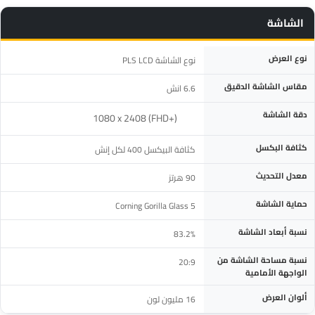
الشاشة
المواصفة
التفاصيل
نوع العرض
نوع الشاشة PLS LCD
مقاس الشاشة الدقيق
6.6 انش
دقة الشاشة
‎1080 x 2408 (FHD+)‎
كثافة البكسل
كثافة البيكسل 400 لكل إنش
معدل التحديث
90 هرتز
حماية الشاشة
Corning Gorilla Glass 5
نسبة أبعاد الشاشة
83.2%
نسبة مساحة الشاشة من
20:9
الواجهة الأمامية
ألوان العرض
16 مليون لون