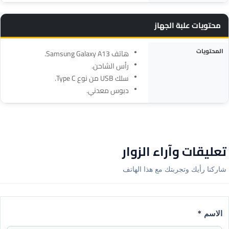
محتويات علبة الجهاز
المواصفة
التفاصيل
المحتويات
هاتف Samsung Galaxy A13.
رأس الشاحن.
سلك USB من نوع Type C.
دبوس معدني.
تعليقات وآراء الزوار
شاركنا رأيك وتجربتك مع هذا الهاتف
الاسم *