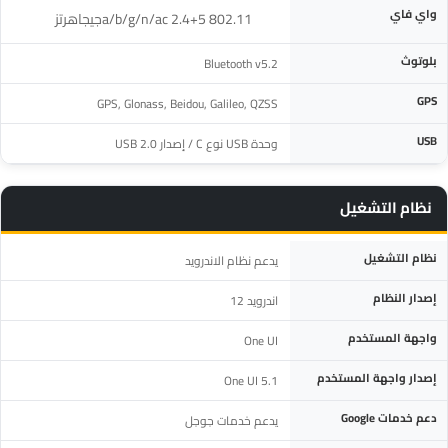
المواصفة
التفاصيل
واي فاي
802.11 a/b/g/n/ac 2.4+5جيجاهرتز ‎
بلوتوث
Bluetooth v5.2
GPS
GPS, Glonass, Beidou, Galileo, QZSS
USB
وحدة USB نوع C / إصدار USB 2.0
نظام التشغيل
المواصفة
التفاصيل
نظام التشغيل
يدعم نظام الاندرويد
إصدار النظام
اندرويد 12
واجهة المستخدم
One UI
إصدار واجهة المستخدم
One UI 5.1
دعم خدمات Google
يدعم خدمات جوجل