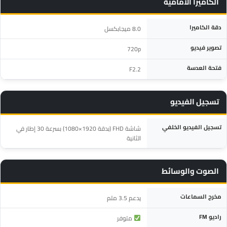
الكاميرا الأمامية
المواصفة
التفاصيل
دقة الكاميرا
8.0 ميجابكسل
تصوير فيديو
720p
فتحة العدسة
F2.2‎
تسجيل الفيديو
المواصفة
التفاصيل
تسجيل الفيديو الخلفي
شاشة FHD (بدقة 1920×1080) بسرعة 30 إطار في
الثانية
الصوت والوسائط
المواصفة
التفاصيل
مخرج السماعات
يدعم 3.5 ملم
راديو FM
متوفر