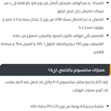
الشبكة : يدعم الهاتف شريحتين أتصال من نوع نانو، بالإضافة إلى دعم
شبكات الاتصال حتى الجيل الرابع.
الاتصال: يدعم الاتصال بسلك USB من نوع C، مدخل سماعة 3.5 ملم، و
بلوتوث اصدار 5.2.
التصميم: يأتي الهاتف باللون الاسود والابيض، مصنوع من مادة
البلاستيك، بوزن 195 جرام والابعاد الطول 165.1 و العرض 76.4 و سماكة
8.8مم.
مميزات سامسونج جالكسي اي13
إليك أكثر ما يميز هاتف سامسونج A13 والتي قد تجعل منه أختيار مناسب
لك، أهم مميزات الهاتف:
شاشة بحجم 6.6 بوصة من نوع IPS LCD بدقة +HD.