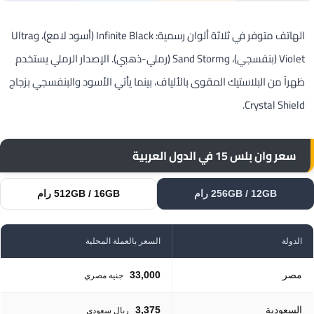
الهاتف متوفر في ثلاثة ألوان رسمية: Infinite Black (أسود لامع)، وUltra
Violet (بنفسجي)، وSand Storm (رملي-ذهبي). الإصدار الرملي يستخدم
ظهراً من البلاستيك المقوى بالألياف، بينما يأتي الأسود والبنفسجي بزجاج
Crystal Shield.
سعر وان بلس 15 في الدول العربية
256GB / 12GB رام
512GB / 16GB رام
الدولة
السعر بالعملة المحلية
مصر
33,000
جنيه مصري
السعودية
3,375
ريال سعودي