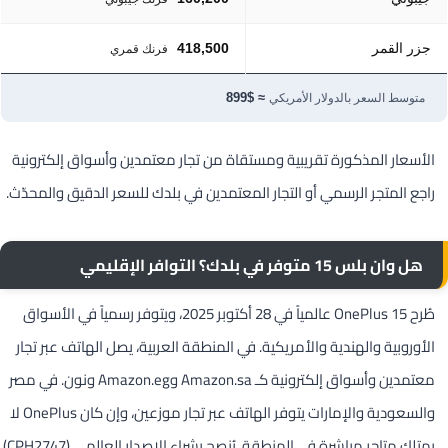
جزر القمر
418,500
فرنك قمري
≈ $899
متوسط السعر بالدولار الأمريكي
الأسعار المذكورة تقريبية ومستقاة من تجار معتمدين وأسواق إلكترونية
راجع المتجر الرسمي أو التجار المعتمدين في بلدك للسعر الدقيق والمحدّث.
هل وان بلس 15 متوفر في بلدك؟ التوافر الإقليمي
طُرح OnePlus 15 عالمياً في 28 أكتوبر 2025، ويتوفر رسمياً في الأسواق
الأوروبية والهندية والأمريكية. في المنطقة العربية، يصل الهاتف عبر تجار
معتمدين وأسواق إلكترونية كـ Amazon.sa وAmazon.eg ونون. في مصر
والسعودية والإمارات يتوفر الهاتف عبر تجار موزعين، وإن كان OnePlus لا
يمتلك متاجر مباشرة في المنطقة. يُنصح بشراء الإصدار العالمي (CPH2747)