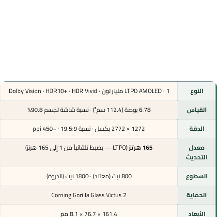
النوع
LTPO AMOLED · 1 مليار لون · Dolby Vision · HDR10+ · HDR Vivid
القياس
6.78 بوصة (112.4 سم²) · نسبة شاشة لجسم 90.8%
الدقة
1272 × 2772 بكسل · نسبة 19.5:9 · ~450 ppi
معدل
165 هرتز
(LTPO — يضبط تلقائياً من 1 إلى 165 هرتز)
التحديث
السطوع
800 نيت (معتاد) · 1800 نيت (الذروة)
الحماية
Corning Gorilla Glass Victus 2
الأبعاد
161.4 × 76.7 × 8.1 مم