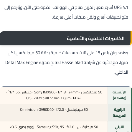
UFS 4.1 أسرع معيار تخزين متاح في الهواتف الذكية حتى الآن، ويُترجم إلى
فتح تطبيقات أسرع ونقل ملفات أعلى سرعة.
الكاميرات الخلفية والأمامية
يعتمد وان بلس 15 على ثلاث حساسات خلفية بدقة 50 ميجابكسل لكل
منها، مع تخلّيه عن شراكة Hasselblad لصالح محرك DetailMax Engine
الداخلي.
الرئيسية
50 ميجابكسل · Sony IMX906 · f/1.8 · 24mm · حساس 1/1.56″ ·
(واسعة)
1.0µm · PDAF متعدد الاتجاهات · OIS
الزاوية
50 ميجابكسل · Omnivision OV50D40 · f/2.0
العريضة
التيلي
50 ميجابكسل · Samsung S5KJN5 · f/2.8 · زووم بصري 3.5×