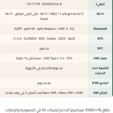
(دولي)
75/77/78 · SA/NSA/Sub-6
Wi-Fi
Wi-Fi 7 (802.11 a/b/g/n/ac/6/7) · ثنائي/ثلاثي النطاق · Wi-Fi
Direct
6.0 · A2DP · aptX HD · aptX Adaptive · LHDC 5
Bluetooth
L1+L5 · GLONASS · BDS · Galileo · QZSS · NavIC
GPS
NFC
مدعوم
منفذ USB
USB Type-C 3.2 · OTG · سرعة نقل 10 Gbps
الأشعة تحت
مدعومة (للتحكم في الأجهزة)
الحمراء
الراديو (FM)
غير مدعوم
شرائح SIM
Nano-SIM + Nano-SIM + eSIM (بحد أقصى 2 في وقت واحد)
نطاق n78 (3500 ميجاهرتز) الداعم لشبكات 5G في السعودية والإمارات