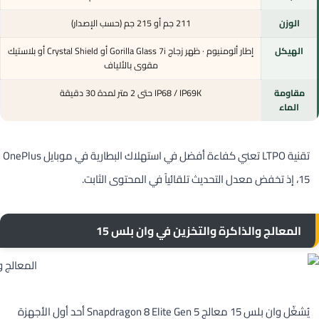
الوزن
211 جم أو 215 جم (حسب الإصدار)
الهيكل
إطار ألومنيوم · ظهر زجاج Gorilla Glass 7i أو Crystal Shield أو بلاستيك
مقوى بالألياف
مقاومة
IP68 / IP69K حتى 2 متر لمدة 30 دقيقة
الماء
تقنية LTPO تعني كفاءة أفضل في استهلاك البطارية في موبايل OnePlus
15، إذ تخفض معدل التحديث تلقائياً في المحتوى الثابت.
المعالج والذاكرة والتخزين في وان بلس 15
يُشغّل وان بلس 15 معالج Snapdragon 8 Elite Gen 5 أحد أول الأجهزة