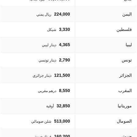
اليمن
224,000
ريال يمني
فلسطين
3,330
شيكل
ليبيا
4,365
دينار ليبي
تونس
2,790
دينار تونسي
الجزائر
121,500
دينار جزائري
المغرب
8,550
درهم مغربي
موريتانيا
32,850
أوقية
الصومال
513,000
شلن صومالي
جيبوتي
160,200
فرنك جيبوتي