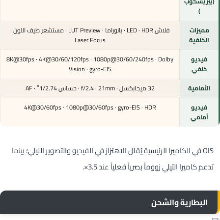
(بيريسكوب
)
مميزات
فلاش LED · HDR · بانوراما · LUT Preview · مستشعر طيف اللون ·
الخلفية
Laser Focus
فيديو
8K@30fps · 4K@30/60/120fps · 1080p@30/60/240fps · Dolby
خلفي
Vision · gyro-EIS
الأمامية
32 ميجابكسل · f/2.4 · 21mm · حساس 1/2.74″ · AF
فيديو
4K@30/60fps · 1080p@30/60fps · gyro-EIS · HDR
أمامي
OIS في الكاميرا الرئيسية يُقلل الاهتزاز في الفيديو والتصوير الليلي؛ بينما
تدعم كاميرا التيلي زووماً بصرياً فعلياً عند 3.5×.
البطارية والشحن