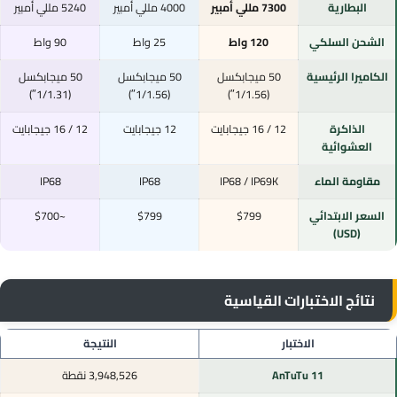
البطارية
7300 مللي أمبير
4000 مللي أمبير
5240 مللي أمبير
الشحن السلكي
120 واط
25 واط
90 واط
الكاميرا الرئيسية
50 ميجابكسل
50 ميجابكسل
50 ميجابكسل
(1/1.31″)
(1/1.56″)
(1/1.56″)
الذاكرة
12 / 16 جيجابايت
12 جيجابايت
12 / 16 جيجابايت
العشوائية
مقاومة الماء
IP68 / IP69K
IP68
IP68
السعر الابتدائي
$799
$799
~$700
(USD)
نتائج الاختبارات القياسية
الاختبار
النتيجة
AnTuTu 11
3,948,526 نقطة