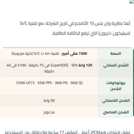
تُعدّ بطارية وان بلس 15 الأضخم في تاريخ الشركة، مع تقنية Si/C
(سيليكون-كربون) التي ترفع الكثافة الطاقية.
السعة
7300 مللي أمبير
· تقنية Si/C Li-Ion (خلية مزدوجة)
الشحن السلكي
120 واط
SuperVOOC · 50% في 15 دقيقة · 100% في 40
دقيقة
بروتوكولات
120W UFCS · 55W PPS · 36W PD · 36W QC
الشحن
الشحن اللاسلكي
50 واط
الشحن العكسي
مدعوم
وفق اختبارات PCMark، أعطى الهاتف 17 ساعة و6 دقائق من الاستخدام