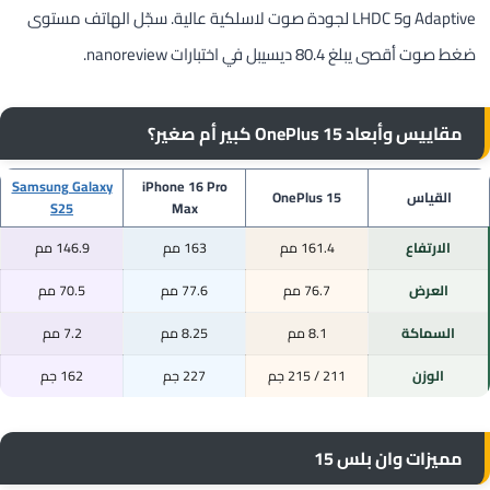
Adaptive وLHDC 5 لجودة صوت لاسلكية عالية. سجّل الهاتف مستوى
ضغط صوت أقصى يبلغ 80.4 ديسيبل في اختبارات nanoreview.
مقاييس وأبعاد OnePlus 15 كبير أم صغير؟
Samsung Galaxy
iPhone 16 Pro
القياس
OnePlus 15
S25
Max
الارتفاع
161.4 مم
163 مم
146.9 مم
العرض
76.7 مم
77.6 مم
70.5 مم
السماكة
8.1 مم
8.25 مم
7.2 مم
الوزن
211 / 215 جم
227 جم
162 جم
مميزات وان بلس 15