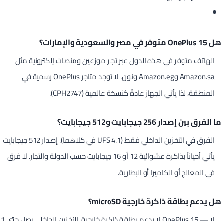
هل OnePlus 15 متوفر في مصر والسعودية والإمارات؟
الهاتف متوفر في هذه الدول عبر تجار موزعين ومنصات إلكترونية مثل
Amazon.sa وAmazon.eg ونون. لا توجد متاجر OnePlus رسمية في
المنطقة، لذا يأتي الجهاز عادةً كنسخة عالمية (CPH2747).
ما الفرق بين إصدار 256 جيجابايت و512 جيجابايت؟
الفرق في التخزين الداخلي فقط (UFS 4.1 في كلاهما). إصدار 512 جيجابايت
يأتي أحياناً بذاكرة عشوائية 12 أو 16 جيجابايت حسب الدولة والتجار. لا فرق
في المعالج أو الكاميرا أو البطارية.
هل يدعم بطاقة ذاكرة خارجية microSD؟
لا — OnePlus 15 لا يدعم بطاقة ذاكرة خارجية. التخزين الداخلي يصل حتى 1