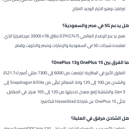
تيرابايت وهو الخيار الوحيد المتاح.
هل يدعم 5G في مصر والسعودية؟
نعم، يدعم الإصدار العالمي (CPH2747) نطاق n78 (3500 ميجاهرتز) الذي
تعتمده شبكات 5G في السعودية والإمارات ومصر والكويت وقطر.
ما الفرق بين OnePlus 15 وOnePlus 13؟
الفارق الأبرز في البطارية: ارتفعت من 6000 إلى 7300 مللي أمبير (+21.7%)،
والشحن من 100 إلى 120 واط. المعالج ترقّى من Snapdragon 8 Elite إلى
Gen 5، والشاشة رُفع معدل تحديثها من 120 إلى 165 هرتز. في المقابل،
تخلّى OnePlus 15 عن شراكة Hasselblad للكاميرا.
هل الشاحن مرفق في العلبة؟
يتفاوت الأمر حسب الإصدار: الشاحن السلكي 120 واط SuperVOOC مرفق