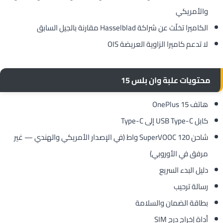
والأمريكي
الكاميرا تخلّت عن شراكة Hasselblad مقارنة بالجيل السابق
لا تدعم كاميرا الزاوية العريضة OIS
محتويات علبة وان بلس 15
هاتف OnePlus 15
كابل USB Type-C إلى Type-C
شاحن SuperVOOC 120 واط (في الإصدار الأمريكي والهندي — غير
مرفق في الأوروبي)
دليل البدء السريع
رسالة ترحيب
بطاقة الضمان والسلامة
أداة إخراج درج SIM