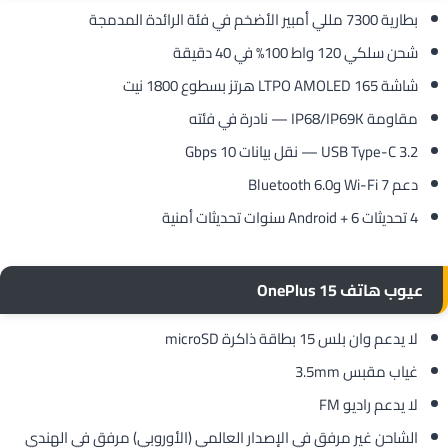
بطارية 7300 مللي أمبير الأضخم في فئة الرائدة المدمجة
شحن سلكي 120 واط 100% في 40 دقيقة
شاشة LTPO AMOLED 165 هرتز بسطوع 1800 نيت
مقاومة IP68/IP69K — نادرة في فئته
USB Type-C 3.2 — نقل بيانات 10 Gbps
دعم Wi-Fi 7 وBluetooth 6.0
4 تحديثات Android + 6 سنوات تحديثات أمنية
عيوب هاتف OnePlus 15
لا يدعم وان بلس 15 بطاقة ذاكرة microSD
غياب مقبس 3.5mm
لا يدعم راديو FM
الشاحن غير مرفق في الإصدار العالمي (الأوروبي) مرفق في الهندي