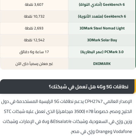
Geekbench 6 (أحادي النواة)
3,607 نقطة
Geekbench 6 (متعدد الأنوية)
10,732 نقطة
3DMark Steel Nomad Light
2,693 نقطة
3DMark Solar Bay
12,542 نقطة
PCMark 3.0 (عمر البطارية)
17 ساعة و6 دقائق
DXOMARK
غير معلن رسمياً حتى الآن
نطاقات 5G و4G هل تعمل في شبكتك؟
الإصدار العالمي CPH2747 يدعم نطاقات 5G الرئيسية المستخدمة في دول
الخليج ومصر، خصوصاً n78 (3500 ميجاهرتز) الذي تعمل عليه شبكات STC
وزين وإي في السعودية، وشبكات Etisalat/e& وdu في الإمارات، وشبكات
Vodafone وOrange وإي في مصر.