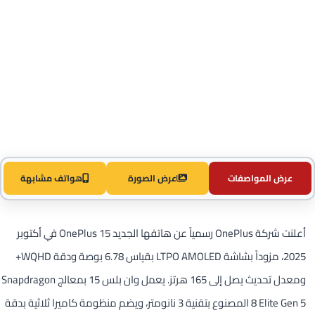
عرض المواصفات
عرض الصورة
هواتف مشابهة
أعلنت شركة OnePlus رسمياً عن هاتفها الجديد OnePlus 15 في أكتوبر
2025، مزوداً بشاشة LTPO AMOLED بقياس 6.78 بوصة ودقة WQHD+
ومعدل تحديث يصل إلى 165 هرتز. يعمل وان بلس 15 بمعالج Snapdragon
8 Elite Gen 5 المصنوع بتقنية 3 نانومتر، ويضم منظومة كاميرا ثلاثية بدقة