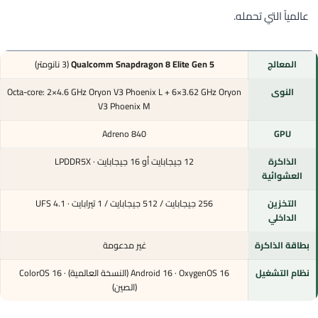
عالمياً التي تحمله.
المعالج
Qualcomm Snapdragon 8 Elite Gen 5
(3 نانومتر)
النوى
Octa-core: 2×4.6 GHz Oryon V3 Phoenix L + 6×3.62 GHz Oryon
V3 Phoenix M
Adreno 840
GPU
الذاكرة
12 جيجابايت أو 16 جيجابايت · LPDDR5X
العشوائية
التخزين
256 جيجابايت / 512 جيجابايت / 1 تيرابايت · UFS 4.1
الداخلي
بطاقة الذاكرة
غير مدعومة
نظام التشغيل
Android 16 · OxygenOS 16 (النسخة العالمية) · ColorOS 16
(الصين)