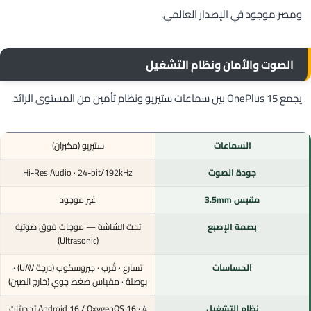
ومصر موجود في الإصدار العالمي.
الصوت والأمان ونظام التشغيل
يجمع OnePlus 15 بين سماعات ستيريو ونظام تأمين من المستوى الرائد.
السماعات
ستيريو (مكبران)
جودة الصوت
Hi-Res Audio · 24-bit/192kHz
مقبس 3.5mm
غير موجود
بصمة الإصبع
تحت الشاشة — موجات فوق صوتية
(Ultrasonic)
الحساسات
تسارع · قُرب · جيروسكوب (درجة UAV) ·
بوصلة · مقياس ضغط جوي (خارج الصين)
نظام التشغيل
Android 16 / OxygenOS 16 · 4 تحديثات