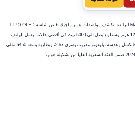
أعلنت شركة هونر عن هاتفهاHonor Magic 6 ضمن سلسلة Magic الرائدة. تكشف مواصفات هونر ماجيك 6 عن شاشة LTPO OLED
بقياس 6.78 بوصة ودقة 1264×2800 بيكسل، مع معدل تحديث 120 هرتز وسطوع يصل إلى 5000 نيت في أقصى حالاته. يعمل الهاتف
بمعالج Snapdragon 8 Gen 3، ويضم كاميرا رئيسية بدقة 50 ميجابكسل وعدسة تيليفوتو بتقريب بصري 2.5x، وبطارية بسعة 5450 مللي