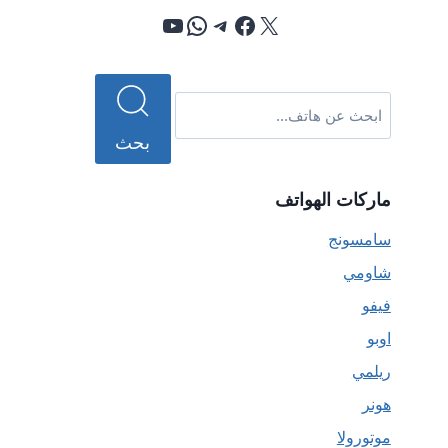
إكس
فيسبوك
تيليجرام
واتساب
يوتيوب
بحث
ماركات الهواتف
سامسونج
شاومي
فيفو
اوبو
ريلمي
هونر
موتورولا