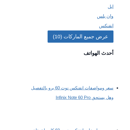
ابل
وان بلس
انفنكس
عرض جميع الماركات (10)
أحدث الهواتف
سعر ومواصفات انفنكس نوت 60 برو بالتفصيل
وهل يستحق Infinix Note 60 Pro