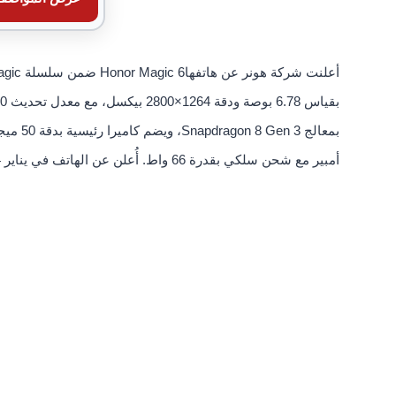
أمبير مع شحن سلكي بقدرة 66 واط. أُعلن عن الهاتف في يناير 2024 ضمن الفئة السعرية العليا من تشكيلة هونر.