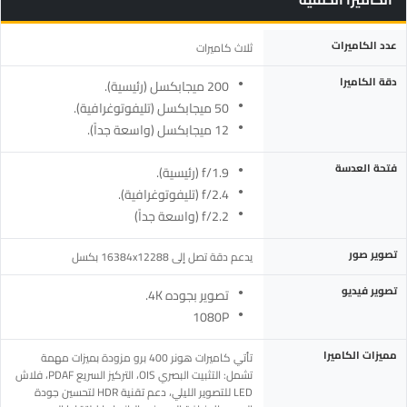
المواصفة
التفاصيل
عدد الكاميرات
ثلاث كاميرات
دقة الكاميرا
200 ميجابكسل (رئيسية).
50 ميجابكسل (تليفوتوغرافية).
12 ميجابكسل (واسعة جداً).
فتحة العدسة
f/1.9 (رئيسية).
f/2.4 (تليفوتوغرافية).
f/2.2 (واسعة جداً)
تصوير صور
يدعم دقة تصل إلى 16384x12288 بكسل
تصوير فيديو
تصوير بجوده 4K.
1080P
مميزات الكاميرا
تأتي كاميرات هونر 400 برو مزودة بميزات مهمة
تشمل: التثبيت البصري OIS، التركيز السريع PDAF، فلاش
LED للتصوير الليلي، دعم تقنية HDR لتحسين جودة