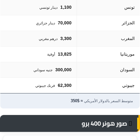
تونس
1,100
دينار تونسي
الجزائر
70,000
دينار جزائري
المغرب
3,300
درهم مغربي
موريتانيا
13,825
أوقية
السودان
300,000
جنيه سوداني
جيبوتي
62,300
فرنك جيبوتي
≈ $350
متوسط السعر بالدولار الأمريكي
صور هونر 400 برو