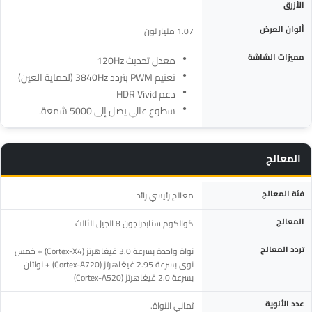
الأزرق
ألوان العرض
1.07 مليار لون
مميزات الشاشة
معدل تحديث 120Hz
تعتيم PWM بتردد 3840Hz (لحماية العين)
دعم HDR Vivid
سطوع عالي يصل إلى 5000 شمعة.
المعالج
المواصفة
التفاصيل
فئة المعالج
معالج رئيسي رائد
المعالج
كوالكوم سنابدراجون 8 الجيل الثالث
تردد المعالج
نواة واحدة بسرعة 3.0 غيغاهرتز (Cortex-X4) + خمس
نوى بسرعة 2.95 غيغاهرتز (Cortex-A720) + نواتان
بسرعة 2.0 غيغاهرتز (Cortex-A520)
عدد الأنوية
ثماني النواة.