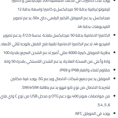
يوجد ثلاث كاميرات في الخلف الاساسية 200 ميجابكسل و كاميرا
تليفوتوغرافية بدقة 50 ميجابكسل و كاميرا واسعة بدقة 12
ميجابكسل، يدعم الموبايل التكبير الرقمي حتي 50x، يدعم تصوير
الفيديوهات بدقة 4k.
الكاميرا الامامية بدقة 50 ميجابكسل بفتحة عدسة f/2.0، يدعم تصوير
الفيديو 4k، تدعم الكاميرا الامامية تقنية فتح القفل بالوجه ثنائي الأبعاد.
بطارية الموبايل كبيرة 6000 مللي أمبير تدعم الشحن السريع بقدرة 100
واط وأعلي من النسخة العادية، يدعم الشحن اللاسلكي بقدرة 50 واط.
مقاوم للماء والغبار IP68 و IP69.
الموبايل يدعم جميع شبكات الاتصال ويدعم 5G، يوجد فية مكانين
لشريحة الاتصال من نوع نانو فهو يدعم بطاقة SIM/eSIM.
من مواصفات هونر 400 برو دعم OTG و مدخل USB من نوع C واي فاي
6, 5, 5.4.
يوجد في الموبايل NFC.