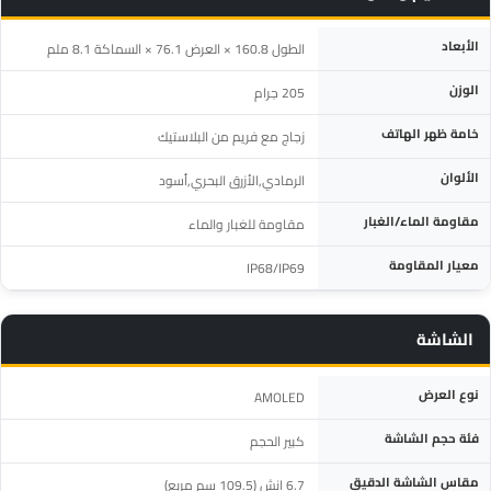
المواصفة
التفاصيل
الأبعاد
الطول 160.8 × العرض 76.1 × السماكة 8.1 ملم
الوزن
205 جرام
خامة ظهر الهاتف
زجاج مع فريم من البلاستيك
الألوان
الرمادي,الأزرق البحري,أسود
مقاومة الماء/الغبار
مقاومة للغبار والماء
معيار المقاومة
IP68/IP69
الشاشة
المواصفة
التفاصيل
نوع العرض
AMOLED
فئة حجم الشاشة
كبير الحجم
مقاس الشاشة الدقيق
6.7 إنش (109.5 سم مربع)