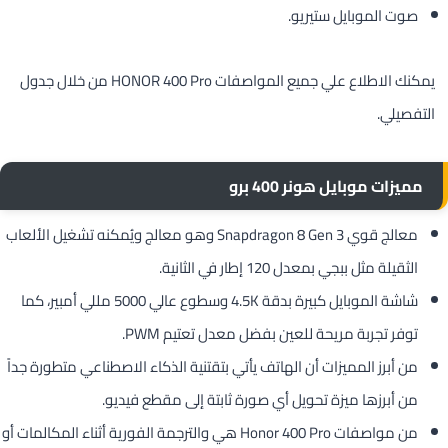
صوت الموبايل ستيريو.
يمكنك الاطلاع علي جميع المواصفات HONOR 400 Pro من خلال جدول
التفصيلي.
مميزات موبايل هونر 400 برو
معالج قوي Snapdragon 8 Gen 3 وهو معالج ويُمكنه تشغيل الألعاب
الثقيلة مثل ببجي بمعدل 120 إطار في الثانية.
شاشة الموبايل كبيرة بدقة 4.5K وسطوع عالي 5000 مللي أمبير، كما
توفر تجربة مريحة للعين بفضل معدل تعتيم PWM.
من أبرز المميزات أن الهاتف يأتي بتقتنية الذكاء الاصطناعي متطورة جداً
من أبرزها ميزة تحويل أي صورة ثابتة إلى مقطع فيديو.
من مواصفات Honor 400 Pro هي والترجمة الفورية أثناء المكالمات أو