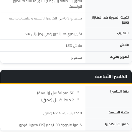
الصور، بالإضافة إلى وضع البانوراما لالتقاط الصور
الواسعة.
تثبيت الصورة ضد الاهتزاز
مدعوم (OIS) في الكاميرا الرئيسية والتليفوتوغرافية
(OIS)
التقريب
تكبير بصري 3x | تكبير رقمي يصل إلى 50x
فلاش
فلاش LED
تصوير بطيء
مدعوم
الكاميرا الأمامية
المواصفة
التفاصيل
دقة الكاميرا
50 ميجابكسل (رئيسية).
2 ميجابكسل (عمق)
فتحة العدسة
f/2.0 (رئيسية)، f/2.4 (عمق)
مميزات الكاميرا
كاميرا مزدوجة,HDR,دعم (gyro-EIS) للفيديو