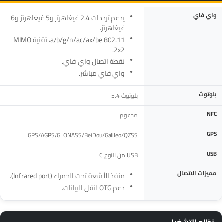
المواصفة
التفاصيل
واي فاي
يدعم ترددات 2.4 غيغاهرتز و5 غيغاهرتز و6
غيغاهرتز.
802.11 a/b/g/n/ac/ax/be، تقنية MIMO
2x2.
نقطة اتصال واي فاي.
واي فاي مباشر.
بلوتوث
بلوتوث 5.4
NFC
مدعوم
GPS
GPS/AGPS/GLONASS/BeiDou/Galileo/QZSS
USB
USB من النوع C
مميزات الاتصال
منفذ الأشعة تحت الحمراء (Infrared port).
دعم OTG لنقل البيانات.
نظام التشغيل