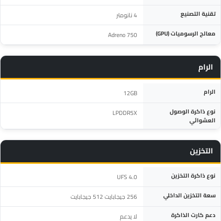
تقنية التصنيع
4 نانومتر
معالج الرسوميات (GPU)
Adreno 750
الرام
المواصفة
التفاصيل
الرام
12GB
نوع ذاكرة الوصول
LPDDR5X
العشوائي
التخزين
المواصفة
التفاصيل
نوع ذاكرة التخزين
UFS 4.0
سعة التخزين الداخلي
256 جيجابايت 512 جيجابايت
دعم كارت الذاكرة
لا يدعم