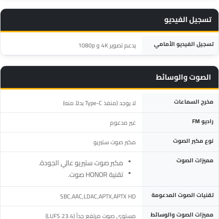
تسجيل الفيديو
المواصفة
التفاصيل
تسجيل الفيديو الأمامي
يدعم تصوير 4K و 1080p
الصوت والوسائط
المواصفة
التفاصيل
مخرج السماعات
لا يوجد (منفذ Type-C بدلاً منه)
راديو FM
غير مدعوم
نوع مكبر الصوت
مكبر صوت ستيريو
مميزات الصوت
مكبر صوت ستيريو عالي الجودة.
تقنية HONOR صوت.
تقنيات الصوت المدعومة
SBC,AAC,LDAC,APTX,APTX HD
مميزات الصوت والوسائط
مستوى صوت مرتفع جداً (23.4 LUFS)