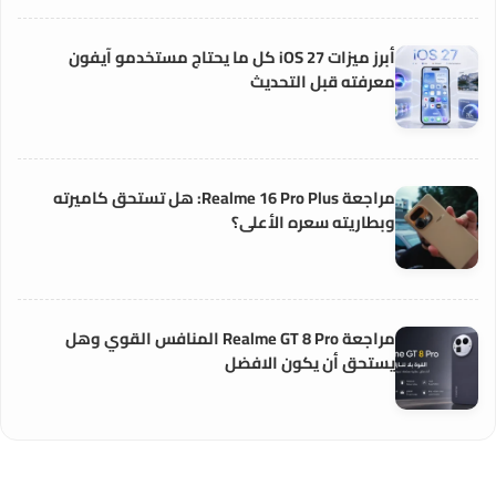
أبرز ميزات iOS 27 كل ما يحتاج مستخدمو آيفون
معرفته قبل التحديث
مراجعة Realme 16 Pro Plus: هل تستحق كاميرته
وبطاريته سعره الأعلى؟
مراجعة Realme GT 8 Pro المنافس القوي وهل
يستحق أن يكون الافضل